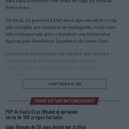
para uma ocorrência com arma de fogo, na zona do
Porto Novo.
No local, foi possível à PSP aferir que um adulto teria
sido atingido por chumbos de espingarda, tendo este
sido transportado para o hospital com ferimentos
ligeiros pelo Bombeiros Sapadores de Santa Cruz.
Os polícias intercetaram um caçador que estava a
efetuar ação de correção do pombo trocaz,
apreenderam a arma de fogo, os cartuchos e a
documentação atinente.
CONTINUAR A LER
Os próximos trâmites decorrerão na Instância Local de
Santa Cruz.
PODE ESTAR INTERESSADO
Foto: DR.
PSP de Santa Cruz (Madeira) apreende
cerca de 100 artigos furtados
TÓPICOS RELACIONADOS:
CRIMINALIDADE
DESTAQUE
Gaia: Homem de 26 anos detido por tráfico
MADEIRA
PSP
SANTA CRUZ