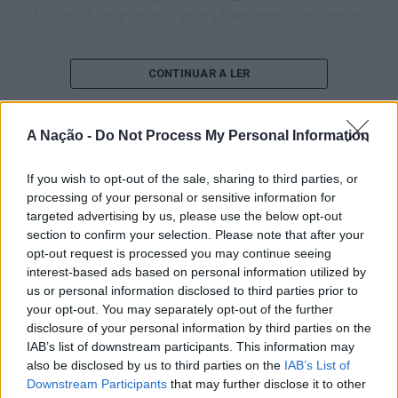
pré-frontal, responsável pelo planejamento e controle
executivo.
O pesquisador afirma que plataformas digitais também
CONTINUAR A LER
estimulam continuamente o sistema de recompensa do
cérebro, favorecendo a fadiga mental, a dificuldade de
A Nação -
Do Not Process My Personal Information
manter a atenção e a procrastinação. Na sua visão,
ATUALIDADE
tarefas inacabadas permanecem ativas na memória e
“Millennium Estoril Open 2026”
If you wish to opt-out of the sale, sharing to third parties, or
aumentam a sensação de sobrecarga, enquanto o stress
processing of your personal or sensitive information for
prolongado pode elevar os níveis de cortisol e
regressou ao circuito ATP com
targeted advertising by us, please use the below opt-out
prejudicar o desempenho cognitivo.
vitória do francês Luca Van Assche
section to confirm your selection. Please note that after your
opt-out request is processed you may continue seeing
Fabiano de Abreu Agrela Rodrigues ressalta que não há
interest-based ads based on personal information utilized by
Publicado
2 dias atrás
on
07/08/2026
evidências de que o ambiente digital provoque mudanças
us or personal information disclosed to third parties prior to
Por
Ígor Lopes
genéticas na espécie humana. A adaptação observada,
your opt-out. You may separately opt-out of the further
afirma, ocorre por meio da neuroplasticidade, processo
disclosure of your personal information by third parties on the
pelo qual os circuitos neurais se reorganizam em
IAB’s list of downstream participants. This information may
also be disclosed by us to third parties on the
IAB’s List of
resposta às experiências.
O “Millennium Estoril Open 2026” decorreu entre os
Downstream Participants
that may further disclose it to other
dias 18 e 26 de julho, no Clube de Ténis do Estoril, em