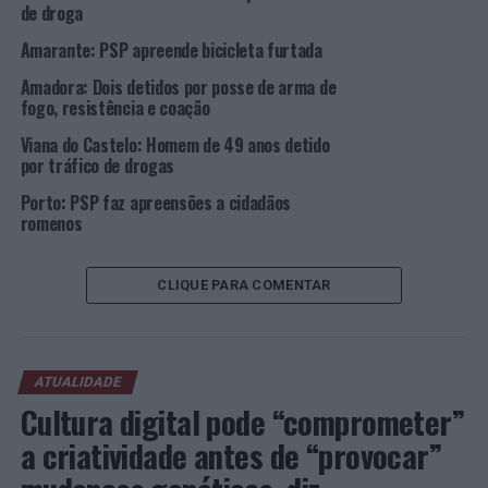
de droga
PRÓXIMO
Amarante: PSP apreende bicicleta furtada
Feira de Barcelos: ASAE e PSP apreendem 130 mil
artigos contrafeitos
Amadora: Dois detidos por posse de arma de
fogo, resistência e coação
NÃO PERCA
Lisboa: Detidos por roubo na freguesia de Santa Maria
Viana do Castelo: Homem de 49 anos detido
Maior
por tráfico de drogas
Porto: PSP faz apreensões a cidadãos
romenos
CLIQUE PARA COMENTAR
ATUALIDADE
Cultura digital pode “comprometer”
a criatividade antes de “provocar”