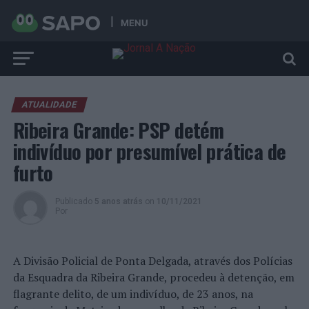
MENU
ATUALIDADE
Ribeira Grande: PSP detém
indivíduo por presumível prática de
furto
Publicado
5 anos atrás
on
10/11/2021
Por
A Divisão Policial de Ponta Delgada, através dos Polícias
da Esquadra da Ribeira Grande, procedeu à detenção, em
flagrante delito, de um indivíduo, de 23 anos, na