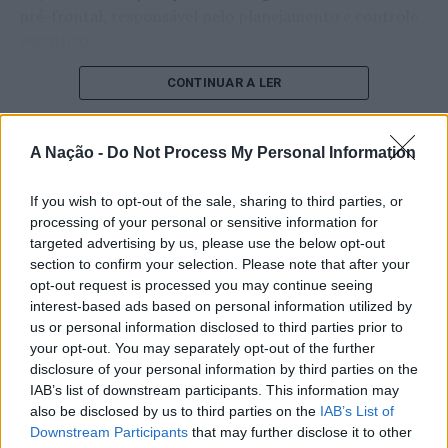
pré-frontal, responsável pelo planejamento e controle
executivo.
O pesquisador afirma que plataformas digitais também
CONTINUAR A LER
estimulam continuamente o sistema de recompensa do
cérebro, favorecendo a fadiga mental, a dificuldade de
A Nação -
Do Not Process My Personal Information
manter a atenção e a procrastinação. Na sua visão,
ATUALIDADE
tarefas inacabadas permanecem ativas na memória e
“Millennium Estoril Open 2026”
If you wish to opt-out of the sale, sharing to third parties, or
aumentam a sensação de sobrecarga, enquanto o stress
processing of your personal or sensitive information for
prolongado pode elevar os níveis de cortisol e
regressou ao circuito ATP com
targeted advertising by us, please use the below opt-out
prejudicar o desempenho cognitivo.
vitória do francês Luca Van Assche
section to confirm your selection. Please note that after your
opt-out request is processed you may continue seeing
Fabiano de Abreu Agrela Rodrigues ressalta que não há
interest-based ads based on personal information utilized by
Publicado
1 dia atrás
on
07/08/2026
evidências de que o ambiente digital provoque mudanças
us or personal information disclosed to third parties prior to
Por
Ígor Lopes
genéticas na espécie humana. A adaptação observada,
your opt-out. You may separately opt-out of the further
afirma, ocorre por meio da neuroplasticidade, processo
disclosure of your personal information by third parties on the
pelo qual os circuitos neurais se reorganizam em
IAB’s list of downstream participants. This information may
also be disclosed by us to third parties on the
IAB’s List of
resposta às experiências.
O “Millennium Estoril Open 2026” decorreu entre os
Downstream Participants
that may further disclose it to other
dias 18 e 26 de julho, no Clube de Ténis do Estoril, em