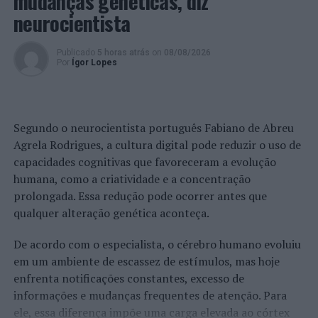
mudanças genéticas, diz
neurocientista
TÓPICOS RELACIONADOS:
AÇORES
CRIMINALIDADE
DESTAQUE
PONTA DELGADA
PSP
RIBEIRA GRANDE
Publicado
5 horas atrás
on
08/08/2026
Por
Ígor Lopes
PRÓXIMO
Brasil traz debate sobre agricultura sustentável a
Lisboa
NÃO PERCA
Segundo o neurocientista português Fabiano de Abreu
Sintra continua a acolher o melhor do cinema com o
Agrela Rodrigues, a cultura digital pode reduzir o uso de
LEFFEST
capacidades cognitivas que favoreceram a evolução
humana, como a criatividade e a concentração
prolongada. Essa redução pode ocorrer antes que
qualquer alteração genética aconteça.
De acordo com o especialista, o cérebro humano evoluiu
em um ambiente de escassez de estímulos, mas hoje
enfrenta notificações constantes, excesso de
informações e mudanças frequentes de atenção. Para
ele, essa diferença impõe uma carga elevada ao córtex