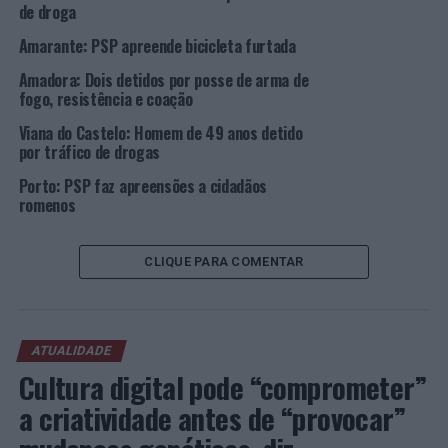
de droga
100 dias de multa à taxa diária de 5 euros, acumulando
Amarante: PSP apreende bicicleta furtada
com as 100 horas aplicadas anteriormente pela autoria
do mesmo tipo de crime.
Amadora: Dois detidos por posse de arma de
fogo, resistência e coação
A PSP acredita que esta detenção permitirá restabelecer
Viana do Castelo: Homem de 49 anos detido
a ordem, segurança e tranquilidade pública e,
por tráfico de drogas
consequentemente, incrementar o sentimento de
Porto: PSP faz apreensões a cidadãos
confiança e segurança da comunidade ribeira-
romenos
grandense.
O Comando Regional da PSP dos Açores recomenda a
CLIQUE PARA COMENTAR
todos os cidadãos ou vítimas que, sempre que tenham
conhecimento de situações suspeitas ou relacionadas
com a prática de ilícitos, contatem, no mais curto
espaço de tempo e por qualquer via, qualquer Esquadra
ATUALIDADE
da PSP a fim de acionar a intervenção policial em tempo
Cultura digital pode “comprometer”
útil e em prol de um melhor serviço à comunidade.
a criatividade antes de “provocar”
Foto: DR.