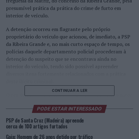
freguesia da Matriz, do concelho da Ribeira Grande, pela
presumível prática da prática do crime de furto em
interior de veículo.
A detenção ocorreu em flagrante pelo próprio
proprietário do veículo que acionou, de imediato, a PSP
da Ribeira Grande e, no mais curto espaço de tempo, os
polícias daquele departamento policial procederam à
detenção do suspeito que se encontrava ainda no
interior do veículo, tendo sido possível apreender
diversos itens fortemente relacionados com a prática
deste ilícito criminal.
CONTINUAR A LER
O ora detido é sobejamente conhecido da Polícia e autor
de um número substancial de furtos desta natureza,
PODE ESTAR INTERESSADO
pelo seu
modus operandi
, dedicando-se inteiramente a
esta prática ilegal.
PSP de Santa Cruz (Madeira) apreende
cerca de 100 artigos furtados
Após a submissão a interrogatório não judicial, ao
Gaia: Homem de 26 anos detido por tráfico
arguido detido foi-lhe aplicada a medida de coação de