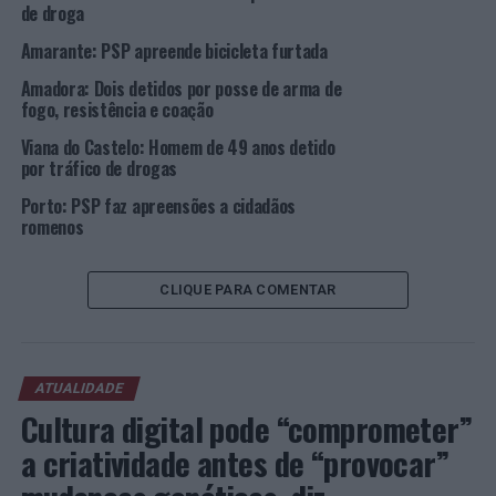
com suspeitas de advir da prática deste ilícito.
de droga
Amarante: PSP apreende bicicleta furtada
O menor foi, posteriormente, entregue ao seu
progenitor e convocados para estarem presentes no
Amadora: Dois detidos por posse de arma de
Tribunal de Família e Menores de Ponta Delgada.
fogo, resistência e coação
Viana do Castelo: Homem de 49 anos detido
Foi elaborado a participação por factos ilícitos, com
por tráfico de drogas
base na Lei Tutelar Educativa, e enviado para o Tribunal
Porto: PSP faz apreensões a cidadãos
de Família e Menores, onde, após a devida apreciação
romenos
pela Meritíssima Juíza deste Tribunal, o menor foi
sujeito à medida tutelar de internamento em regime
fechado.
CLIQUE PARA COMENTAR
Foto: DR.
ATUALIDADE
TÓPICOS RELACIONADOS:
AÇORES
CRIMINALIDADE
DESTAQUE
PSP
RIBEIRA GRANDE
Cultura digital pode “comprometer”
a criatividade antes de “provocar”
PRÓXIMO
Voleibol de Praia: Pedrosa/Campos entre a elite no