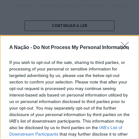
pré-frontal, responsável pelo planejamento e controle
executivo.
O pesquisador afirma que plataformas digitais também
CONTINUAR A LER
estimulam continuamente o sistema de recompensa do
cérebro, favorecendo a fadiga mental, a dificuldade de
A Nação -
Do Not Process My Personal Information
manter a atenção e a procrastinação. Na sua visão,
ATUALIDADE
tarefas inacabadas permanecem ativas na memória e
“Millennium Estoril Open 2026”
If you wish to opt-out of the sale, sharing to third parties, or
aumentam a sensação de sobrecarga, enquanto o stress
processing of your personal or sensitive information for
prolongado pode elevar os níveis de cortisol e
regressou ao circuito ATP com
targeted advertising by us, please use the below opt-out
prejudicar o desempenho cognitivo.
vitória do francês Luca Van Assche
section to confirm your selection. Please note that after your
opt-out request is processed you may continue seeing
Fabiano de Abreu Agrela Rodrigues ressalta que não há
interest-based ads based on personal information utilized by
Publicado
3 dias atrás
on
07/08/2026
evidências de que o ambiente digital provoque mudanças
us or personal information disclosed to third parties prior to
Por
Ígor Lopes
genéticas na espécie humana. A adaptação observada,
your opt-out. You may separately opt-out of the further
afirma, ocorre por meio da neuroplasticidade, processo
disclosure of your personal information by third parties on the
pelo qual os circuitos neurais se reorganizam em
IAB’s list of downstream participants. This information may
also be disclosed by us to third parties on the
IAB’s List of
resposta às experiências.
O “Millennium Estoril Open 2026” decorreu entre os
Downstream Participants
that may further disclose it to other
dias 18 e 26 de julho, no Clube de Ténis do Estoril, em