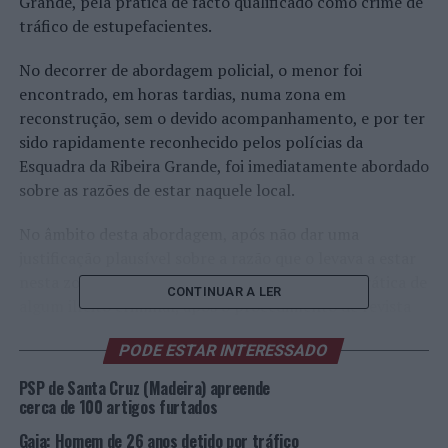
Grande, pela prática de facto qualificado como crime de
tráfico de estupefacientes.
No decorrer de abordagem policial, o menor foi
encontrado, em horas tardias, numa zona em
reconstrução, sem o devido acompanhamento, e por ter
sido rapidamente reconhecido pelos polícias da
Esquadra da Ribeira Grande, foi imediatamente abordado
sobre as razões de estar naquele local.
No âmbito desta abordagem, após não dar uma
justificação plausível sobre a razão que o levava a estar
nesta zona, e por haver fundadas suspeitas da prática de
CONTINUAR A LER
algum ilícito criminal, após o procedimento de revista
cautelar, foi detetado na sua posse matéria
PODE ESTAR INTERESSADO
estupefaciente, totalizando mais de 166 doses
individuais de Haxixe, mais de 25 doses individuais, de
PSP de Santa Cruz (Madeira) apreende
produto indeterminado, com fortes suspeitas de ser
cerca de 100 artigos furtados
Cocaína, para além de 95 euros, em valor monetário,
Gaia: Homem de 26 anos detido por tráfico