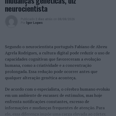
mudanças genéticas, diz
Brasil
neurocientista
NÃO PERCA
Escolhas alimentares saudáveis e sustentáveis: Que
futuro?
Publicado
2 dias atrás
on
08/08/2026
Por
Ígor Lopes
Segundo o neurocientista português Fabiano de Abreu
Agrela Rodrigues, a cultura digital pode reduzir o uso de
capacidades cognitivas que favoreceram a evolução
humana, como a criatividade e a concentração
prolongada. Essa redução pode ocorrer antes que
qualquer alteração genética aconteça.
De acordo com o especialista, o cérebro humano evoluiu
em um ambiente de escassez de estímulos, mas hoje
enfrenta notificações constantes, excesso de
informações e mudanças frequentes de atenção. Para
ele, essa diferença impõe uma carga elevada ao córtex