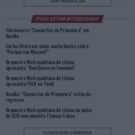
CONTINUAR A LER
ligeira ao R&B, sem esquecer a Bossa Nova e a MPB. O
programa musical fica completo com o concerto de
PODE ESTAR INTERESSADO
André Sardet a 26 de agosto.
Tim encerra “Concertos de Primavera” em
Anadia
Andor
Carlos Otero em cinco conferências sobre
Violeta
“Porque sou Maçom?”
(Foto:
Orquestra Metropolitana de Lisboa
DR)
apresenta “Beethoven no Feminino”
A magia e o ilusionismo atraem cada vez mais fãs e as
noites com alguns dos melhores mágicos portugueses
Orquestra Metropolitana de Lisboa
apresenta FOLK no Tivoli
enchem o espaço de restauração do
MAR Shopping
Matosinhos
. Daniel Guedes, no sábado, 25 de fevereiro, a
Anadia: “Concertos de Primavera” estão de
Escola de Magia do Porto, a 29 de abril, e Nuno
regresso
Rodrigues, a 29 de julho, são os magos de serviço na arte
Orquestra Metropolitana de Lisboa no palco
de “tirar coelhos” da cartola para entreter e divertir o
do CCB com pianista Thomas Enhco
público.
CLIQUE PARA COMENTAR
Os momentos em família a assistir a espetáculos que