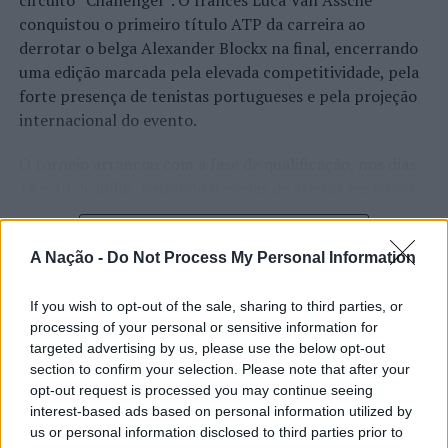
circuito “Challenger”. O francês Luca Van Assche
conquistou o primeiro título ATP da carreira ao
PRÓXIMO
derrotar o belga Alexander Blockx na final, encerrando
SINTAB reage à consagração do dia 15 de novembro
como o “Dia Nacional das Conservas de Peixe”
uma edição marcada pela elevada competitividade, pela
forte presença de tenistas portugueses e pela projeção
NÃO PERCA
internacional do evento.
Centro Comercial Continente Telheiras recebe primeiro
restaurante da “Cozinha Continente” na zona sul
O torneio arrancou com a fase de qualificação, nos dias
18 e 19 de julho, reunindo dezenas de atletas em busca
de um lugar no quadro principal. A cerimónia de
CONTINUAR A LER
abertura contou com a presença do presidente da
A Nação -
Do Not Process My Personal Information
Câmara Municipal de Cascais, Nuno Piteira Lopes,
acompanhado pelo executivo municipal, assinalando o
início de uma competição que voltou a colocar o
If you wish to opt-out of the sale, sharing to third parties, or
ATUALIDADE
processing of your personal or sensitive information for
concelho no centro do calendário internacional do
Castelo Branco: “Bienal
targeted advertising by us, please use the below opt-out
ténis.
section to confirm your selection. Please note that after your
Internacional de Artes e Ofícios”
opt-out request is processed you may continue seeing
Apesar das desistências de última hora de jogadores
promete afirmar artesanato,
interest-based ads based on personal information utilized by
como Casper Ruud (Noruega), Alejandro Davidovich
us or personal information disclosed to third parties prior to