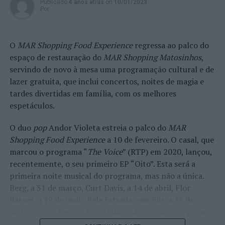
Publicado
4 anos atrás
on
10/01/2023
Por
O
MAR Shopping Food Experience
regressa ao palco do
espaço de restauração do
MAR Shopping Matosinhos
,
servindo de novo à mesa uma programação cultural e de
lazer gratuita, que inclui concertos, noites de magia e
tardes divertidas em família, com os melhores
espetáculos.
O duo
pop
Andor Violeta estreia o palco do
MAR
Shopping Food Experience
a 10 de fevereiro. O casal, que
marcou o programa “
The Voice
” (RTP) em 2020, lançou,
recentemente, o seu primeiro EP “Oito”. Esta será a
primeira noite musical do programa, mas não a única.
Berg, a 31 de março, Curt Davis, a 14 de abril, Flor
Batom, a 19 de maio, Pela Estrada com Elis, a 16 de
junho, e Trio Pagú, a 14 de julho, são os músicos que se
seguem numa banda sonora eclética, que vai da música