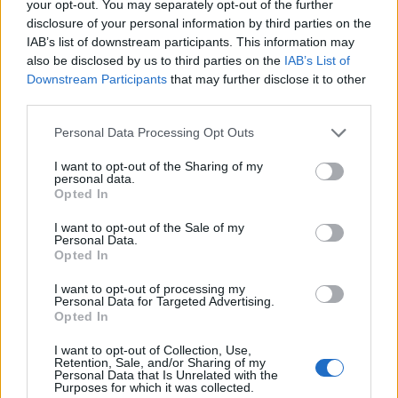
património e inovação como
Fokina (Espanha) e Matteo Arnaldi (Itália), a prova
your opt-out. You may separately opt-out of the further
“motores de desenvolvimento
apresentou um quadro competitivo de elevado nível,
disclosure of your personal information by third parties on the
liderado pelo russo Andrey Rublev, primeiro cabeça de
IAB’s list of downstream participants. This information may
económico e cultural” do município
also be disclosed by us to third parties on the
IAB’s List of
série, pelo italiano Luciano Darderi, pelo chileno
português
Downstream Participants
that may further disclose it to other
Alejandro Tabilo e pelo belga Alexander Blockx.
third parties.
Um dos momentos mais aguardados da semana foi
Publicado
9 horas atrás
on
07/08/2026
também o regresso do suíço Stan Wawrinka ao Estoril,
Personal Data Processing Opt Outs
Por
Ígor Lopes
integrado na digressão de despedida do antigo vencedor
I want to opt-out of the Sharing of my
de três torneios do Grand Slam.
personal data.
Opted In
A edição de 2026 ficou igualmente marcada pela maior
A cidade de Castelo Branco, na região Centro de
I want to opt-out of the Sale of my
representação portuguesa de sempre num torneio ATP
Portugal, acolhe, nos dias 4 e 5 de setembro, no Centro
Personal Data.
realizado em território nacional. Nuno Borges, Jaime
Opted In
de Cultura Contemporânea de Castelo Branco (CCCCB),
Faria, Henrique Rocha, Frederico Ferreira Silva, Tiago
a primeira edição da “Bienal Internacional de Artes e
I want to opt-out of processing my
Pereira e Tiago Torres integraram o quadro principal,
Ofícios”, iniciativa organizada pela Câmara Municipal de
Personal Data for Targeted Advertising.
beneficiando, de igual modo, da reorganização dos wild
Opted In
Castelo Branco, através da Divisão de Museus e Cultura,
cards após as entradas diretas de alguns jogadores.
e integrada na programação do “Festival Sabores de
I want to opt-out of Collection, Use,
Perdição”, que decorrerá entre 3 e 6 de setembro.
Retention, Sale, and/or Sharing of my
Entre os portugueses, Tiago Torres e Jaime Faria
Personal Data that Is Unrelated with the
Purposes for which it was collected.