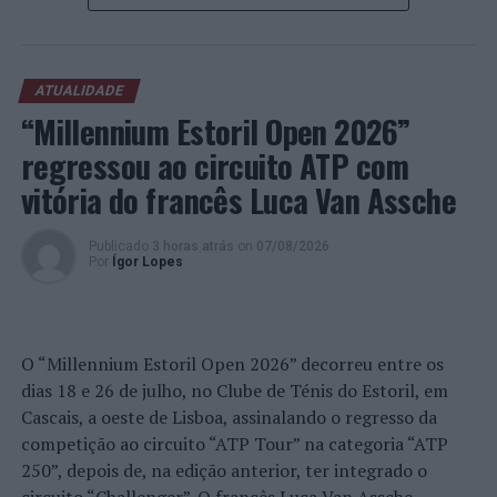
trarão mais animação aos domingos das crianças
também fazem parte do cartaz, sempre com duas
sessões. “Masha e o Urso”, “
Super Wings
”, “Ovelha
ATUALIDADE
Choné” e “Heidi e a Abelha Maia”, a 19 de março (Dia do
“Millennium Estoril Open 2026”
Pai), 7 de maio (Dia da Mãe), 4 de junho e 13 de agosto,
regressou ao circuito ATP com
respetivamente, vão fazer todos cantar, dançar e soltar
muitas gargalhadas.
vitória do francês Luca Van Assche
“Fins de semana animados, num ambiente
trendy
e a
Publicado
3 horas atrás
on
07/08/2026
pensar em momentos memoráveis em família e com
Por
Ígor Lopes
amigos são no
meeting place
de sempre. O
MAR
Shopping Matosinhos
serve mais um programa gratuito
de ‘comer e chorar por mais’”, sublinha o espaço
O “Millennium Estoril Open 2026” decorreu entre os
comercial.
dias 18 e 26 de julho, no Clube de Ténis do Estoril, em
Fotos: DR.
Cascais, a oeste de Lisboa, assinalando o regresso da
competição ao circuito “ATP Tour” na categoria “ATP
250”, depois de, na edição anterior, ter integrado o
TÓPICOS RELACIONADOS:
CONCERTO
DESTAQUE
MAR SHOPPING
MATOSINHOS
MÚSICA
PROGRAMAÇÃO