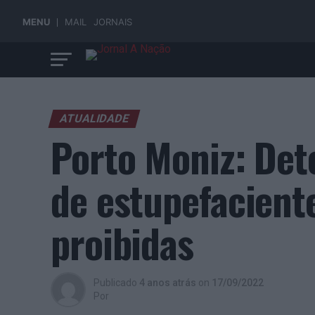
MENU
MAIL
JORNAIS
ATUALIDADE
Porto Moniz: Dete
de estupefacient
proibidas
Publicado
4 anos atrás
on
17/09/2022
Por