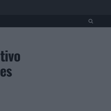
tivo
ões