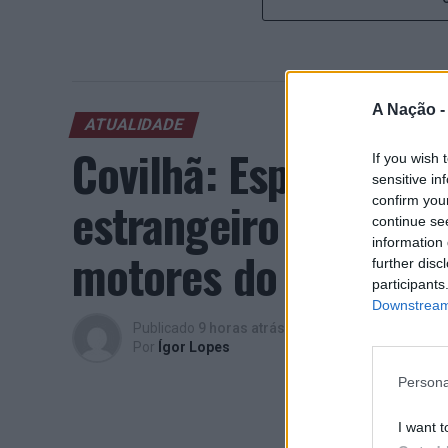
A Nação 
ATUALIDADE
Covilhã: Especialist
If you wish 
sensitive in
estrangeiro e valori
confirm you
continue se
information 
motores do crescimen
further disc
participants
Downstream 
Publicado
9 horas atrás
on
06/08/2026
Por
Ígor Lopes
Persona
I want t