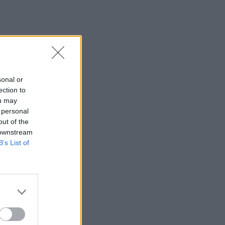
sonal or
ection to
ou may
 personal
out of the
 downstream
B’s List of