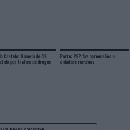
do Castelo: Homem de 49
Porto: PSP faz apreensões a
etido por tráfico de drogas
cidadãos romenos
CLIQUE PARA COMENTAR