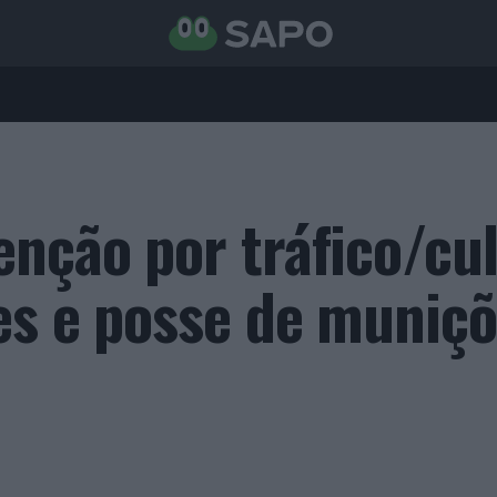
nção por tráfico/cul
es e posse de muniç