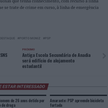
tuosas que tenha conhecimento, com recurso à linha
ue se trate de crime em curso, à linha de emergência
DESTAQUE
PORTO MONIZ
PSP
PRÓXIMO
 SNS
Antiga Escola Secundária de Anadia
será edifício de alojamento
estudantil
E ESTAR INTERESSADO
Homem de 26 anos detido por
Amarante: PSP apreende bicicleta
o de droga
furtada