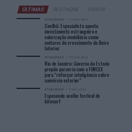
ÚLTIMAS
DESTAQUE
VIDEOS
ATUALIDADE
9 horas atrás
Covilhã: Especialista aponta
investimento estrangeiro e
valorização imobiliária como
motores do crescimento da Beira
Interior
ATUALIDADE
9 horas atrás
Rio de Janeiro: Governo do Estado
propõe parceria com a FUNCEX
para “reforçar inteligência sobre
comércio exterior”
ATUALIDADE
2 dias atrás
Esposende acolhe festival de
kitesurf