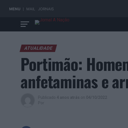
MENU
MAIL
JORNAIS
ATUALIDADE
Portimão: Homem
anfetaminas e a
Publicado
4 anos atrás
on
04/10/2022
Por