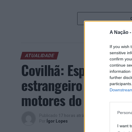
A Nação 
If you wish 
sensitive in
ATUALIDADE
confirm you
Covilhã: Especialist
continue se
information 
estrangeiro e valori
further disc
participants
Downstream 
motores do crescimen
Persona
Publicado
17 horas atrás
on
06/08/2026
Por
Ígor Lopes
I want t