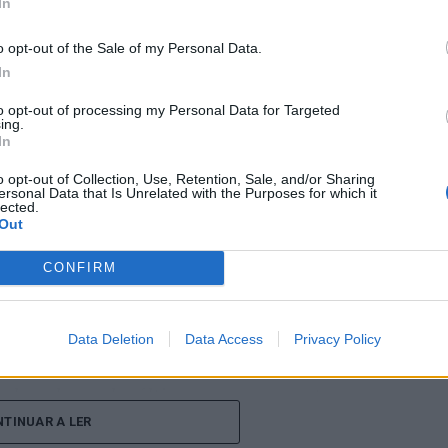
In
o opt-out of the Sale of my Personal Data.
In
 Carlos, defende que a Beira Interior, localizada
um período de “forte crescimento económico e
to opt-out of processing my Personal Data for Targeted
ing.
úne atualmente “condições para atrair novos
In
xar população e consolidar um modelo de
o opt-out of Collection, Use, Retention, Sale, and/or Sharing
ida, na inovação e na valorização do território”.
ersonal Data that Is Unrelated with the Purposes for which it
lected.
a Incomparáveis no âmbito de mais uma edição da
Out
dias 16 e 26 de julho, na Covilhã, sendo considerada
e Portugal. Com origens medievais e realizada
CONFIRM
uga tradição, atividade económica, comércio,
ção empresarial, constituindo um dos principais
Data Deletion
Data Access
Privacy Policy
Beira Interior.
çado ao longo dos últimos anos representa o
do iniciou o seu percurso no setor imobiliário. O
TINUAR A LER