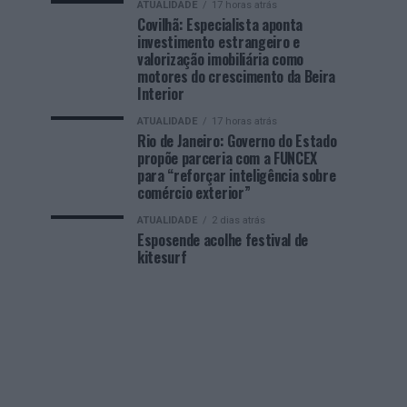
ATUALIDADE
17 horas atrás
Covilhã: Especialista aponta
investimento estrangeiro e
valorização imobiliária como
motores do crescimento da Beira
Interior
ATUALIDADE
17 horas atrás
Rio de Janeiro: Governo do Estado
propõe parceria com a FUNCEX
para “reforçar inteligência sobre
comércio exterior”
ATUALIDADE
2 dias atrás
Esposende acolhe festival de
kitesurf