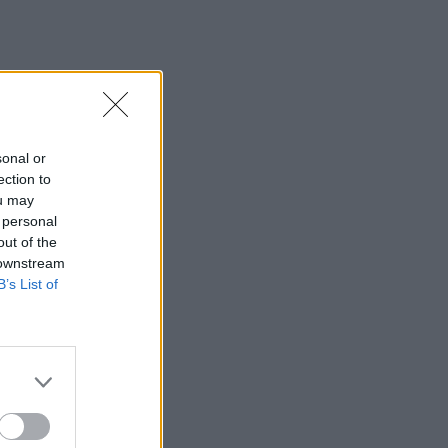
sonal or
ection to
ou may
 personal
out of the
 downstream
B’s List of