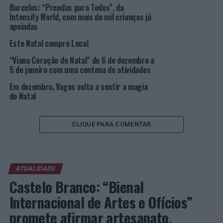
Setor Extrativo português vence melhor projeto Europeu
Barcelos: “Prendas para Todos”, da
de Desenvolvimento Sustentável
Intensify World, com mais de mil crianças já
apoiadas
Este Natal compre Local
“Viana Coração do Natal” de 6 de dezembro a
5 de janeiro com uma centena de atividades
Em dezembro, Vagos volta a sentir a magia
do Natal
CLIQUE PARA COMENTAR
ATUALIDADE
Castelo Branco: “Bienal
Internacional de Artes e Ofícios”
promete afirmar artesanato,