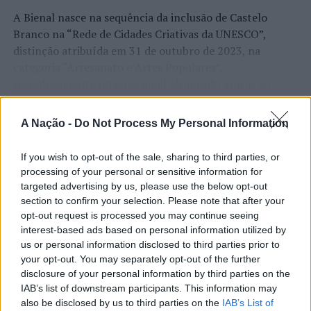
A Bienal nasce na sequência da inclusão de Castelo
Branco na “Rede de Cidades Criativas da UNESCO”,
distinção atribuída em 31 de outubro de 2023, na
categoria “Artesanato e Artes Populares”,
reconhecimento internacional alcançado graças ao
“valor patrimonial, artístico e identitário” do “Bordado
CONTINUAR A LER
de Castelo Branco”, uma das manifestações mais
A Nação -
Do Not Process My Personal Information
emblemáticas da cultura portuguesa e elemento central
da identidade albicastrense.
If you wish to opt-out of the sale, sharing to third parties, or
processing of your personal or sensitive information for
ATUALIDADE
Ao longo de dois dias, especialistas nacionais e
targeted advertising by us, please use the below opt-out
Covilhã: Especialista aponta
internacionais, investigadores, artesãos, representantes
section to confirm your selection. Please note that after your
institucionais, organismos públicos, instituições de
investimento estrangeiro e
opt-out request is processed you may continue seeing
ensino superior e cidades pertencentes à “Rede de
interest-based ads based on personal information utilized by
valorização imobiliária como
us or personal information disclosed to third parties prior to
Cidades Criativas da UNESCO” discutirão políticas
motores do crescimento da Beira
your opt-out. You may separately opt-out of the further
públicas, inovação, empreendedorismo,
disclosure of your personal information by third parties on the
Interior
internacionalização, cooperação entre territórios,
IAB’s list of downstream participants. This information may
preservação dos saberes tradicionais, renovação
also be disclosed by us to third parties on the
IAB’s List of