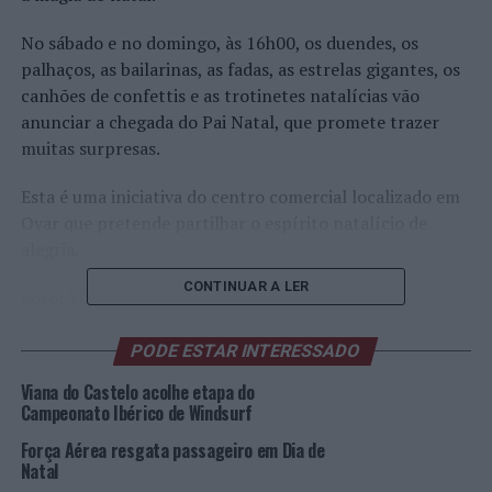
No sábado e no domingo, às 16h00, os duendes, os
palhaços, as bailarinas, as fadas, as estrelas gigantes, os
canhões de confettis e as trotinetes natalícias vão
anunciar a chegada do Pai Natal, que promete trazer
muitas surpresas.
Esta é uma iniciativa do centro comercial localizado em
Ovar que pretende partilhar o espírito natalício de
alegria.
CONTINUAR A LER
Foto: VO.
PODE ESTAR INTERESSADO
TÓPICOS RELACIONADOS:
CONTEÚDO PUBLICITÁRIO
DESTAQUE
NATAL
VIDA OVAR
Viana do Castelo acolhe etapa do
Campeonato Ibérico de Windsurf
PRÓXIMO
Passeio de Cicloturismo de Pais Natais em Anadia
Força Aérea resgata passageiro em Dia de
Natal
NÃO PERCA