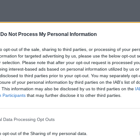
SHOPPING
CARREGADO
COMÉRCIO
CONTEÚDO PUBLICITÁRIO
-
Do Not Process My Personal Information
PRÓXIMO
to opt-out of the sale, sharing to third parties, or processing of your per
e’ na
Banco de Portugal mais otimista para
formation for targeted advertising by us, please use the below opt-out s
a evolução do Investimento em 2022
r selection. Please note that after your opt-out request is processed y
eing interest-based ads based on personal information utilized by us or
disclosed to third parties prior to your opt-out. You may separately opt-
losure of your personal information by third parties on the IAB’s list of
E ESTAR INTERESSADO
. This information may also be disclosed by us to third parties on the
IA
Participants
that may further disclose it to other third parties.
do Castelo: Concurso público
Este Natal compre Local
acional para Novo Mercado
pal e envolvente avança por
l Data Processing Opt Outs
9 ME
o opt-out of the Sharing of my personal data.