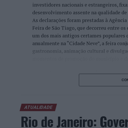
investidores nacionais e estrangeiros, fi
desenvolvimento assente na qualidade de v
As declarações foram prestadas à Agênci
Feira de São Tiago, que decorreu entre os 
um dos mais antigos certames populares d
anualmente na “Cidade Neve”, a feira conj
gastronomia, animação cultural e divulga
momentos de promoção do município e da 
Para António Carlos, o crescimento alcan
cumprimento dos objetivos que traçou quan
CON
empresário considera que o reconhecimen
comunidade e da capacidade de apoiar n
iniciativas locais e projetos de desenvolv
ATUALIDADE
envolvimento tem permitido “consolidar a
Rio de Janeiro: Gove
Interior e alargar a atividade além-frontei