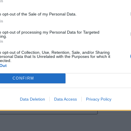
In
o opt-out of the Sale of my Personal Data.
In
to opt-out of processing my Personal Data for Targeted
 Municipal de Viana do
Anadia lança plataformas digitais
ing.
o abre concurso
para dinamizar o comércio
In
acional de 12,6 ME para
tradicional
ução do novo Mercado
o opt-out of Collection, Use, Retention, Sale, and/or Sharing
pal
ersonal Data that Is Unrelated with the Purposes for which it
lected.
Out
CONFIRM
Data Deletion
Data Access
Privacy Policy
CLIQUE PARA COMENTAR