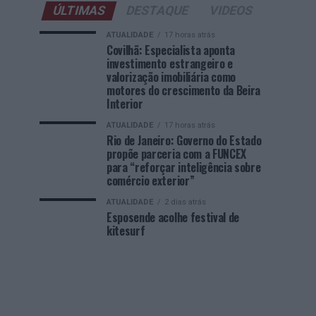
ÚLTIMAS
DESTAQUE
VIDEOS
ATUALIDADE
17 horas atrás
Covilhã: Especialista aponta
investimento estrangeiro e
valorização imobiliária como
motores do crescimento da Beira
Interior
ATUALIDADE
17 horas atrás
Rio de Janeiro: Governo do Estado
propõe parceria com a FUNCEX
para “reforçar inteligência sobre
comércio exterior”
ATUALIDADE
2 dias atrás
Esposende acolhe festival de
kitesurf