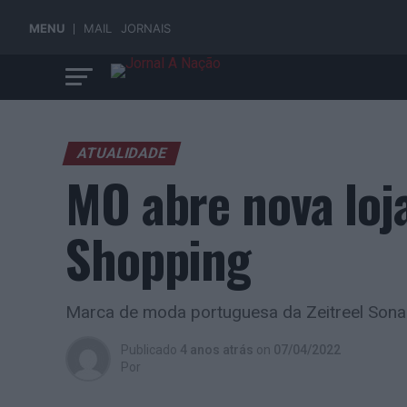
MENU
MAIL
JORNAIS
ATUALIDADE
MO abre nova loj
Shopping
Marca de moda portuguesa da Zeitreel Sonae
Publicado
4 anos atrás
on
07/04/2022
Por