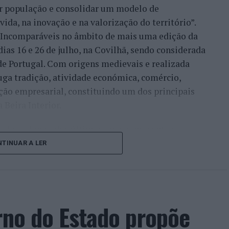
xar população e consolidar um modelo de
ida, na inovação e na valorização do território”.
a Incomparáveis no âmbito de mais uma edição da
dias 16 e 26 de julho, na Covilhã, sendo considerada
e Portugal. Com origens medievais e realizada
uga tradição, atividade económica, comércio,
ção empresarial, constituindo um dos principais
Beira Interior.
çado ao longo dos últimos anos representa o
do iniciou o seu percurso no setor imobiliário. O
TINUAR A LER
to conquistado resulta da proximidade com a
ão apenas compradores e vendedores, mas também
imento regional. Segundo explicou, esse
 sua presença em vários concelhos da Beira
rno do Estado propõe
ras”.