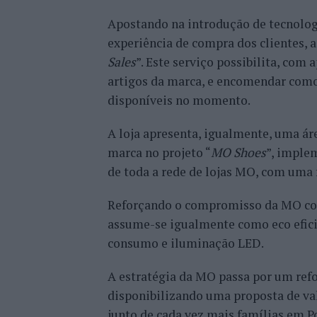
Apostando na introdução de tecnolog
experiência de compra dos clientes, a
Sales
”. Este serviço possibilita, com 
artigos da marca, e encomendar com
disponíveis no momento.
A loja apresenta, igualmente, uma áre
marca no projeto “
MO Shoes
”, imple
de toda a rede de lojas MO, com uma 
Reforçando o compromisso da MO com
assume-se igualmente como eco efic
consumo e iluminação LED.
A estratégia da MO passa por um refo
disponibilizando uma proposta de va
junto de cada vez mais famílias em P