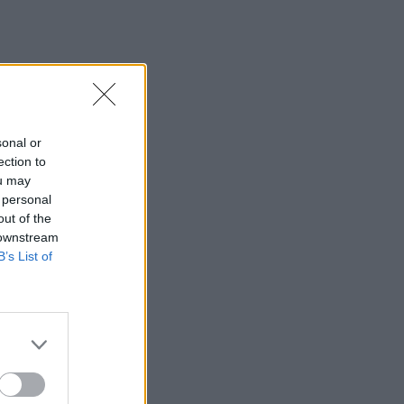
sonal or
ection to
ou may
 personal
out of the
 downstream
B’s List of