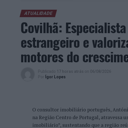
ATUALIDADE
Covilhã: Especialist
estrangeiro e valori
motores do crescimen
Publicado
17 horas atrás
on
06/08/2026
Por
Ígor Lopes
O consultor imobiliário português, António
na Região Centro de Portugal, atravessa 
imobiliário”, sustentando que a região re