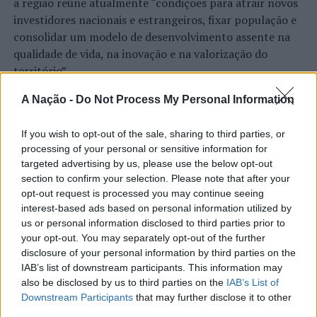
a região reúne atualmente “condições para atrair novos
EXPOSIÇÃO
GALIZA
PROTEÇÃO CIVIL
investidores nacionais e estrangeiros, fixar população e
PRÓXIMO
consolidar um modelo de desenvolvimento assente na
Ponta Delgada: Prisão preventiva por roubo e furto
qualidade de vida, na inovação e na valorização do
qualificado
território”.
NÃO PERCA
As declarações foram prestadas à Agência
Motos, Quads e SSVs prometem animar a Baja TT Sharish
A Nação -
Do Not Process My Personal Information
Incomparáveis no âmbito de mais uma edição da Feira de
Gin
São Tiago, que decorreu entre os dias 16 e 26 de julho,
If you wish to opt-out of the sale, sharing to third parties, or
na Covilhã, sendo considerada um dos mais antigos
processing of your personal or sensitive information for
certames populares de Portugal. Com origens medievais
targeted advertising by us, please use the below opt-out
e realizada anualmente na “Cidade Neve”, a feira conjuga
section to confirm your selection. Please note that after your
CONTINUAR A LER
tradição, atividade económica, comércio, gastronomia,
opt-out request is processed you may continue seeing
animação cultural e divulgação empresarial,
interest-based ads based on personal information utilized by
constituindo um dos principais momentos de promoção
us or personal information disclosed to third parties prior to
your opt-out. You may separately opt-out of the further
do município e da Beira Interior.
ATUALIDADE
disclosure of your personal information by third parties on the
Rio de Janeiro: Governo do Estado
IAB’s list of downstream participants. This information may
Para António Carlos, o crescimento alcançado ao longo
also be disclosed by us to third parties on the
IAB’s List of
propõe parceria com a FUNCEX para
dos últimos anos representa o cumprimento dos
Downstream Participants
that may further disclose it to other
objetivos que traçou quando iniciou o seu percurso no
“reforçar inteligência sobre
third parties.