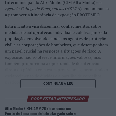
Intermunicipal do Alto Minho (CIM Alto Minho) e a
Agencia Gallega de Emergencias
(AXEGA), encontram-se
a promover a itinerância da exposição PROTEMPO.
Esta iniciativa visa disseminar conhecimentos sobre
medidas de autoproteção individual e coletiva junto da
população, envolvendo, ainda, os agentes de proteção
civil e as corporações de bombeiros, que desempenham
um papel crucial na resposta a situações de risco. A
exposição não só oferece informações valiosas, mas
também proporciona a oportunidade de interação
direta do público com estes profissionais, permitindo o
esclarecimento de dúvidas e a partilha de conselhos
práticos.
CONTINUAR A LER
A comunidade intermunicipal conta com o
PODE ESTAR INTERESSADO
imprescindível apoio dos corpos de bombeiros do
distrito, que irão acolher esta exposição em diferentes
Alto Minho FIRECAMP 2025 arranca em
momentos, de acordo com o calendário da itinerância
Ponte de Lima com debate alargado sobre