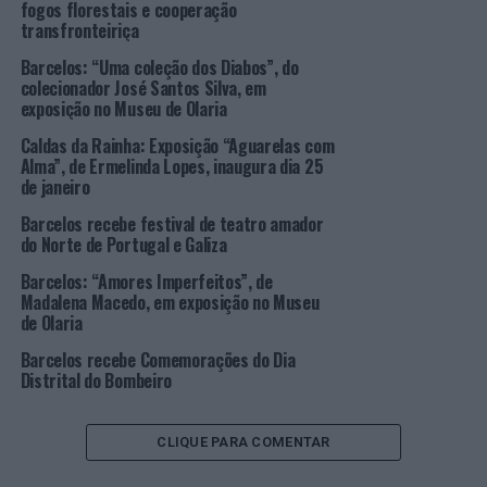
fogos florestais e cooperação
disponibilizado no
website
da CIM Alto Minho
transfronteiriça
(
www.cim-altominho.pt
), podendo ser visitada por
todos os interessados.
Barcelos: “Uma coleção dos Diabos”, do
colecionador José Santos Silva, em
exposição no Museu de Olaria
O objetivo principal desta iniciativa é o de sensibilizar a
comunidade para a importância da proteção civil,
Caldas da Rainha: Exposição “Aguarelas com
incrementando conhecimentos básicos sobre
Alma”, de Ermelinda Lopes, inaugura dia 25
de janeiro
autoproteção individual e coletiva perante eventos
adversos provocados/agravados pela mudança climática.
Barcelos recebe festival de teatro amador
Além disso, visa sensibilizar a população mais
do Norte de Portugal e Galiza
vulnerável, como crianças menores de 12 anos e adultos
Barcelos: “Amores Imperfeitos”, de
com mais de 65 anos, para a possibilidade de eventos
Madalena Macedo, em exposição no Museu
adversos e promover a aquisição de hábitos de segurança
de Olaria
e atitudes e comportamentos adequados em situações
Barcelos recebe Comemorações do Dia
de emergência. Para complementar a exposição, foi
Distrital do Bombeiro
produzida uma brochura que a acompanha e que
facilitará a disseminação de informação por todos os
CLIQUE PARA COMENTAR
interessados.