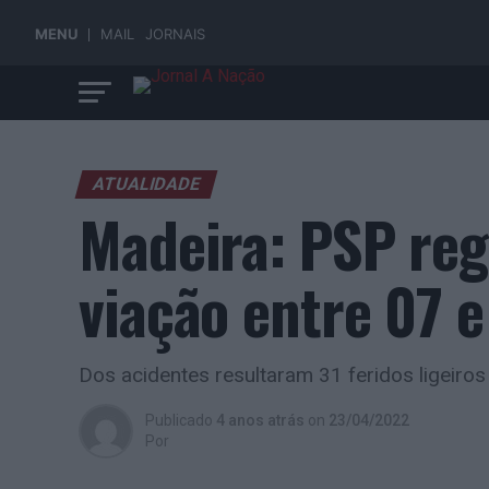
MENU
MAIL
JORNAIS
ATUALIDADE
Madeira: PSP reg
viação entre 07 e
Dos acidentes resultaram 31 feridos ligeiros
Publicado
4 anos atrás
on
23/04/2022
Por