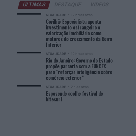
ÚLTIMAS
DESTAQUE
VIDEOS
ATUALIDADE
12 horas atrás
Covilhã: Especialista aponta
investimento estrangeiro e
valorização imobiliária como
motores do crescimento da Beira
Interior
ATUALIDADE
12 horas atrás
Rio de Janeiro: Governo do Estado
propõe parceria com a FUNCEX
para “reforçar inteligência sobre
comércio exterior”
ATUALIDADE
2 dias atrás
Esposende acolhe festival de
kitesurf