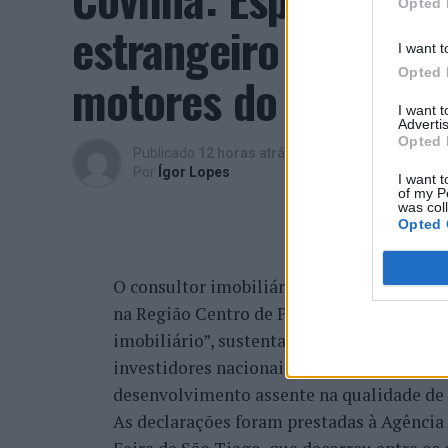
Opted 
estrangeiro e valori
I want t
Opted 
motores do crescimen
I want 
Advertis
Opted 
Publicado
12 horas atrás
on
06/08/2026
Por
Ígor Lopes
I want t
of my P
was col
Opted 
O consultor imobiliário português, António
na Região Centro de Portugal, atravessa 
imobiliário”, sustentando que a região re
investidores nacionais e estrangeiros, fi
desenvolvimento assente na qualidade de v
As declarações foram prestadas à Agênci