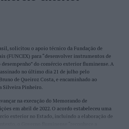
eu este consultor, que acrescentou que esse
confiança demonstrada por clientes nacionais e
ade do país, mas inclusive outros países. Há
migo, já, com a minha equipa, para fazermos a
sil, solicitou o apoio técnico da Fundação de
móvel, para um desenvolvimento turístico”,
nais (FUNCEX) para “desenvolver instrumentos de
 desempenho” do comércio exterior fluminense. A
assinado no último dia 21 de julho pelo
rmação da habitação impulsionam o
, Bruno de Queiroz Costa, e encaminhado ao
 Silveira Pinheiro.
 avançar na execução do Memorando de
frisa que o mercado imobiliário da Beira Interior
ições em abril de 2022. O acordo estabeleceu uma
eiros, “nomeadamente do Brasil, França, Israel e
io exterior no Estado, incluindo a elaboração de
ontexto, o Governo fluminense “reconhece a