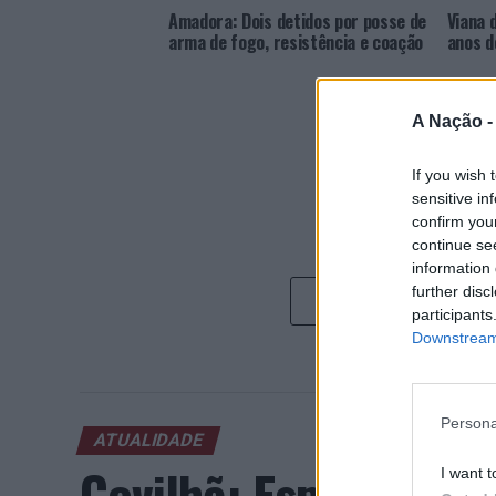
Amadora: Dois detidos por posse de
Viana 
arma de fogo, resistência e coação
anos d
A Nação 
If you wish 
sensitive in
confirm you
continue se
information 
further disc
participants
Downstream 
Persona
ATUALIDADE
Covilhã: Especialist
I want t