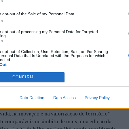
In
zação imobiliária como
o opt-out of the Sale of my Personal Data.
In
to da Beira Interior
to opt-out of processing my Personal Data for Targeted
ing.
In
o opt-out of Collection, Use, Retention, Sale, and/or Sharing
ersonal Data that Is Unrelated with the Purposes for which it
lected.
Out
CONFIRM
 Carlos, defende que a Beira Interior, localizada
um período de “forte crescimento económico e
úne atualmente “condições para atrair novos
Data Deletion
Data Access
Privacy Policy
xar população e consolidar um modelo de
ida, na inovação e na valorização do território”.
a Incomparáveis no âmbito de mais uma edição da