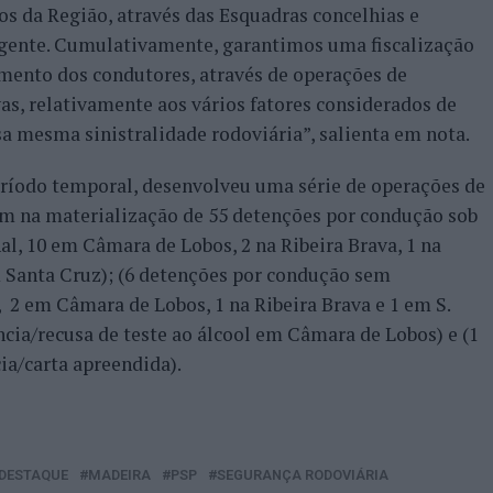
 da Região, através das Esquadras concelhias e
gente. Cumulativamente, garantimos uma fiscalização
ento dos condutores, através de operações de
ivas, relativamente aos vários fatores considerados de
a mesma sinistralidade rodoviária”, salienta em nota.
eríodo temporal, desenvolveu uma série de operações de
ram na materialização de 55 detenções por condução sob
hal, 10 em Câmara de Lobos, 2 na Ribeira Brava, 1 na
m Santa Cruz); (6 detenções por condução sem
, 2 em Câmara de Lobos, 1 na Ribeira Brava e 1 em S.
ncia/recusa de teste ao álcool em Câmara de Lobos) e (1
ia/carta apreendida).
DESTAQUE
MADEIRA
PSP
SEGURANÇA RODOVIÁRIA