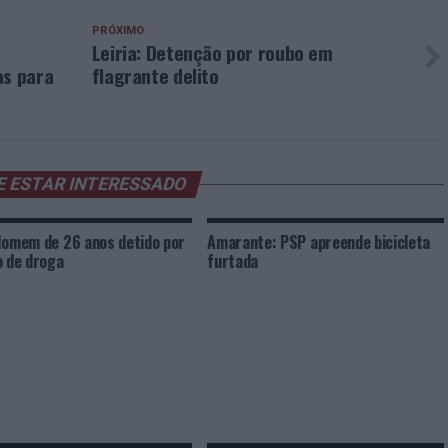
PRÓXIMO
Leiria: Detenção por roubo em
as para
flagrante delito
E ESTAR INTERESSADO
Homem de 26 anos detido por
Amarante: PSP apreende bicicleta
o de droga
furtada