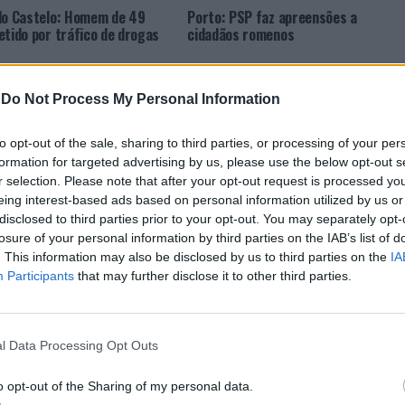
do Castelo: Homem de 49
Porto: PSP faz apreensões a
etido por tráfico de drogas
cidadãos romenos
-
Do Not Process My Personal Information
to opt-out of the sale, sharing to third parties, or processing of your per
formation for targeted advertising by us, please use the below opt-out s
r selection. Please note that after your opt-out request is processed y
eing interest-based ads based on personal information utilized by us or
disclosed to third parties prior to your opt-out. You may separately opt-
losure of your personal information by third parties on the IAB’s list of
CLIQUE PARA COMENTAR
. This information may also be disclosed by us to third parties on the
IA
Participants
that may further disclose it to other third parties.
l Data Processing Opt Outs
a aponta investimento
o opt-out of the Sharing of my personal data.