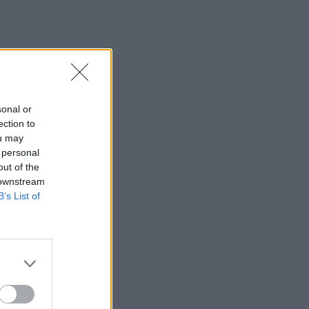
sonal or
ection to
ou may
 personal
out of the
 downstream
B’s List of