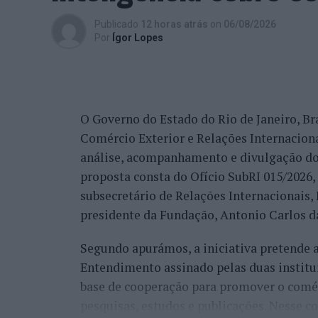
trabalho de divulgação e de ação”, descrev
Publicado
12 horas atrás
on
06/08/2026
reconhecimento se reflete igualmente na 
Por
Ígor Lopes
internacionais.
“Nós estamos a conquistar não só cada cid
muitos países que vêm diretamente ter co
O Governo do Estado do Rio de Janeiro, Bra
venda do imóvel deles, para comprar um i
Comércio Exterior e Relações Internacio
revelou.
análise, acompanhamento e divulgação do
proposta consta do Ofício SubRI 015/2026, 
A procura internacional e a transfo
subsecretário de Relações Internacionais
“crescimento da região”
presidente da Fundação, Antonio Carlos da
Segundo apurámos, a iniciativa pretende
Além da procura nacional, António Carlos 
Entendimento assinado pelas duas institu
está também a captar investidores estrang
base de cooperação para promover o comérc
espanhóis”.
pesquisas, estudos e publicações. Nesse c