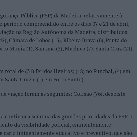
gurança Pública (PSP) da Madeira, relativamente à
no período compreendido entre os dias 07 e 21 de abril,
 viação na Região Autónoma da Madeira, distribuídos
2), Câmara de Lobos (13), Ribeira Brava (6), Ponta do
Porto Moniz (1), Santana (2), Machico (7), Santa Cruz (21)
total de (31) feridos ligeiros; (18) no Funchal, (4) em
em Santa Cruz e (1) em Porto Santo).
 de viação foram as seguintes: Colisão (76), despiste
ia continua a ser uma das grandes prioridades da PSP, o
mento da visibilidade policial, eminentemente
 de cariz iminentemente educativo e preventivo, que são