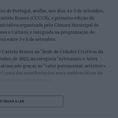
ro de Portugal, acolhe, nos dias 4 e 5 de setembro,
Bueno e o neerlandês Botic van de Zandschulp,
astelo Branco (CCCCB), a primeira edição da
nde acabou eliminado pelo italiano Luciano
, iniciativa organizada pela Câmara Municipal de
ts.
seus e Cultura, e integrada na programação do
onal no quadro principal, iniciou a participação
erá entre 3 e 6 de setembro.
o Luz, acabando, contudo, por ser eliminado na
e Castelo Branco na “Rede de Cidades Criativas da
és Burruchaga, num encontro disputado em três
ubro de 2023, na categoria “Artesanato e Artes
alcançado graças ao “valor patrimonial, artístico e
 despediram-se na ronda inaugural. Rocha foi
co”, uma das manifestações mais emblemáticas da
quanto Ferreira Silva discutiu a passagem à
identidade albicastrense.
o francês Luca Van Assche, que acabaria por
ais e internacionais, investigadores, artesãos,
públicos, instituições de ensino superior e
i o português que mais longe chegou, alcançando o
TINUAR A LER
riativas da UNESCO” discutirão políticas públicas,
 derrotado por Gonzalo Bueno. João Domingues,
lização, cooperação entre territórios,
cha não conseguiram ultrapassar a primeira ronda