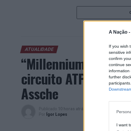
A Nação 
If you wish 
ATUALIDADE
sensitive in
“Millennium Estoril
confirm you
continue se
information 
circuito ATP com vit
further disc
participants
Assche
Downstream 
Publicado
10 horas atrás
on
07/08/2026
Persona
Por
Ígor Lopes
I want t