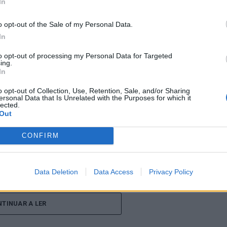
In
o opt-out of the Sale of my Personal Data.
entre os dias 18 e 26 de julho, no Clube de Ténis
In
 assinalando o regresso da competição ao circuito
e, na edição anterior, ter integrado o circuito
to opt-out of processing my Personal Data for Targeted
ing.
onquistou o primeiro título ATP da carreira ao
In
l, encerrando uma edição marcada pela elevada
o opt-out of Collection, Use, Retention, Sale, and/or Sharing
enistas portugueses e pela projeção internacional
ersonal Data that Is Unrelated with the Purposes for which it
lected.
Out
ção, nos dias 18 e 19 de julho, reunindo dezenas de
CONFIRM
incipal. A cerimónia de abertura contou com a
pal de Cascais, Nuno Piteira Lopes, acompanhado
Data Deletion
Data Access
Privacy Policy
nício de uma competição que voltou a colocar o
onal do ténis.
TINUAR A LER
e jogadores como Casper Ruud (Noruega), Alejandro