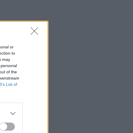
sonal or
ection to
ou may
 personal
out of the
 downstream
B’s List of