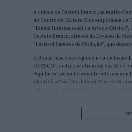
A cidade de Castelo Branco, na região Cent
Já Jaime Faria venceu o peruano Gonzalo 
no Centro de Cultura Contemporânea de C
alcançando também os quartos de final, o
“Bienal Internacional de Artes e Ofícios”
Darderi, num encontro decidido em três se
Castelo Branco, através da Divisão de Mu
Nuno Borges, principal representante naci
“Festival Sabores de Perdição”, que decorr
com uma vitória sobre o brasileiro Orland
A Bienal nasce na sequência da inclusão d
segunda ronda pelo argentino Román Andr
UNESCO”, distinção atribuída em 31 de out
sets.
Populares”, reconhecimento internacional 
Henrique Rocha e Frederico Ferreira Silva
identitário” do “Bordado de Castelo Bran
afastado pelo espanhol Pedro Martínez, en
cultura portuguesa e elemento central da 
segunda ronda até ao terceiro set frente a
conquistar o título do torneio.
Ao longo de dois dias, especialistas nacion
representantes institucionais, organismos 
Na fase de qualificação, Tiago Pereira fo
CON
cidades pertencentes à “Rede de Cidades C
quadro principal do torneio, onde acabou
inovação, empreendedorismo, internaciona
João Silva, Gonçalo Castro e Francisco Ro