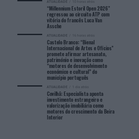
ATUALIDADE
10 horas atrás
“Millennium Estoril Open 2026”
regressou ao circuito ATP com
vitória do francês Luca Van
Assche
ATUALIDADE
16 horas atrás
Castelo Branco: “Bienal
Internacional de Artes e Ofícios”
promete afirmar artesanato,
património e inovação como
“motores de desenvolvimento
económico e cultural” do
município português
ATUALIDADE
1 dia atrás
Covilhã: Especialista aponta
investimento estrangeiro e
valorização imobiliária como
motores do crescimento da Beira
Interior