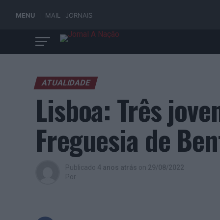
MENU
MAIL
JORNAIS
ATUALIDADE
Lisboa: Três jove
Freguesia de Ben
Publicado
4 anos atrás
on
29/08/2022
Por