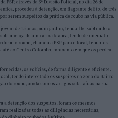
 PSP, através da 3ª Divisão Policial, no dia 26 de
enfica, procedeu à detenção, em flagrante delito, de três
 por serem suspeitos da prática de roubo na via pública.
jovem de 15 anos, num jardim, tendo-lhe subtraído o
o sob ameaça de uma arma branca, tendo de imediato
rificou o roubo, chamou a PSP para o local, tendo-os
s até ao Centro Colombo, momento em que os perdeu
ornecidas, os Polícias, de forma diligente e eficiente,
ocal, tendo intercetado os suspeitos na zona do Bairro
ão do roubo, ainda com os artigos subtraídos na sua
ra a detenção dos suspeitos, foram os mesmos
ram realizadas todas as diligências necessárias,
e do dinheiro roubados à vítima.