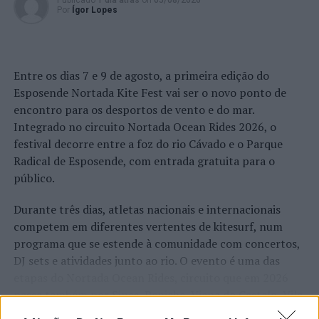
Publicado
1 dia atrás
on
05/08/2026
Por
Ígor Lopes
Entre os dias 7 e 9 de agosto, a primeira edição do
Esposende Nortada Kite Fest vai ser o novo ponto de
encontro para os desportos de vento e do mar.
Integrado no circuito Nortada Ocean Rides 2026, o
festival decorre entre a foz do rio Cávado e o Parque
Radical de Esposende, com entrada gratuita para o
público.
Durante três dias, atletas nacionais e internacionais
competem em diferentes vertentes de kitesurf, num
programa que se estende à comunidade com concertos,
DJ sets e atividades junto ao rio. O evento é uma das
etapas do Nortada Ocean Rides, circuito que em 2026
passa também por Sines, Peniche, Viana do Castelo, Vila
Nova de Milfontes e Ericeira.