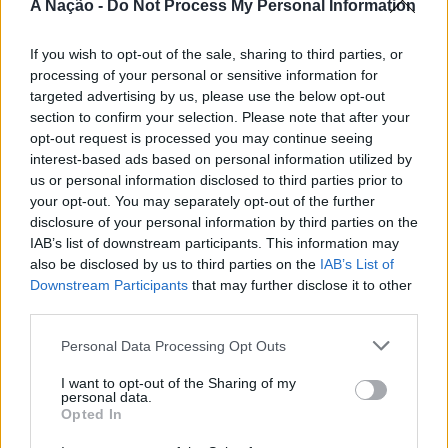
A Nação -
Do Not Process My Personal Information
CONTINUAR A LER
A iniciativa pretende aproximar a prática dos desportos
If you wish to opt-out of the sale, sharing to third parties, or
de vento das comunidades costeiras, promovendo o
processing of your personal or sensitive information for
território através do mar e das suas condições naturais.
targeted advertising by us, please use the below opt-out
ATUALIDADE
Nas palavras de Pedro Mota, De todas as etapas do
section to confirm your selection. Please note that after your
Cinco projetos de Cascais finalistas
Nortada Ocean Rides, este evento é o que mais precisa
opt-out request is processed you may continue seeing
da “nortada” como apoio, porque sem vento não há
em iniciativa europeia
interest-based ads based on personal information utilized by
kitesurf.
us or personal information disclosed to third parties prior to
your opt-out. You may separately opt-out of the further
Publicado
1 dia atrás
on
05/08/2026
A presença da Nortada vai mais uma vez, alem da
disclosure of your personal information by third parties on the
Por
Ígor Lopes
competição. O que queremos é fazer parte deste
IAB’s list of downstream participants. This information may
also be disclosed by us to third parties on the
IAB’s List of
movimento que promove o encontro entre atletas,
Downstream Participants
that may further disclose it to other
visitantes e a comunidade local. Que a marca Nortada
third parties.
Vencedores serão anunciados no “Innovation in Politics
esteja presente de uma forma natural e quase obvia,
Awards,” a 30 de outubro de 2026, no Centro de
valorizando o património natural e a relação de
Personal Data Processing Opt Outs
Congressos do Estoril.
Esposende com o vento e o mar, refere o CEO da
I want to opt-out of the Sharing of my
Nortada.
personal data.
Participação cívica, Juventude, Educação, Emprego e
Opted In
Inclusão de pessoas com deficiência. Estas são as áreas
Para o Presidente da Câmara Municipal de Esposende,