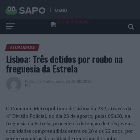
MENU
ATUALIDADE
Lisboa: Três detidos por roubo na
freguesia da Estrela
Publicado
4 anos atrás
on
29/08/2022
Por
O Comando Metropolitano de Lisboa da PSP, através da
4ª Divisão Policial, no dia 28 de agosto, pelas 05h50, na
freguesia da Estrela, procedeu à detenção de três jovens,
com idades compreendidas entre os 20 e os 22 anos, por
serem suspeitos da prática de um crime de roubo.