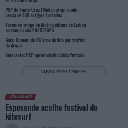
14 a 15 de março
interrogatório judicial, para aplicação das respetivas
PSP de Santa Cruz (Madeira) apreende
medidas de coação.
cerca de 100 artigos furtados
Foto: DR.
Torne-se amigo da Metropolitana de Lisboa
na temporada 2025/2026
TÓPICOS RELACIONADOS:
CRIMINALIDADE
DESTAQUE
Gaia: Homem de 26 anos detido por tráfico
LISBOA
PSP
de droga
PRÓXIMO
Amarante: PSP apreende bicicleta furtada
“De que forma o MBA pode mudar a minha vida?” em
Alumni Talk da Católica Porto Business School
CLIQUE PARA COMENTAR
NÃO PERCA
Lisboa: Três jovens detidos por roubo na Freguesia de
Benfica
ATUALIDADE
Esposende acolhe festival de
kitesurf