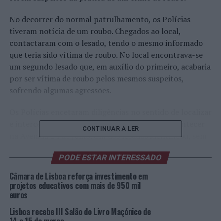
No decorrer do normal patrulhamento, os Polícias
tiveram notícia de um roubo. Chegados ao local,
contactaram com o lesado, tendo o mesmo informado
que teria sido vítima de roubo. No local encontrava-se
um segundo lesado que, em auxílio do primeiro, acabaria
por ser vítima de roubo pelos mesmos suspeitos,
sofrendo algumas agressões.
Os Polícias encetaram diligências no sentido de localizar
e intercetar os suspeitos, o que acabaria por acontecer
CONTINUAR A LER
na Avenida 24 de Julho. Um dos lesados identificou, sem
qualquer dúvida, os suspeitos como autores do crime de
PODE ESTAR INTERESSADO
roubo.
Câmara de Lisboa reforça investimento em
Os objetos roubados foram recuperados e entregues aos
projetos educativos com mais de 950 mil
lesados.
euros
Lisboa recebe III Salão do Livro Maçónico de
Os suspeitos foram presentes no dia de hoje a primeiro