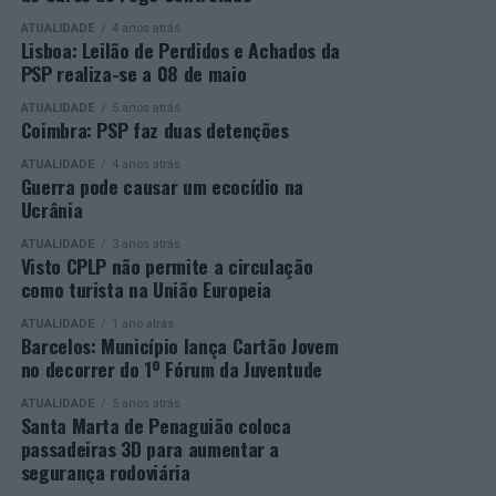
ATUALIDADE
4 anos atrás
Mais informações em:
Durante a cerimónia foi ainda reconhecido o trabalho
Lisboa: Leilão de Perdidos e Achados da
https://awards.innovationinpolitics.eu/
desenvolvido por toda a equipa de formadores e
PSP realiza-se a 08 de maio
colaboradores da ETG, cujo empenho foi determinante
ATUALIDADE
5 anos atrás
para o sucesso desta edição do Curso EFA.
Coimbra: PSP faz duas detenções
ATUALIDADE
4 anos atrás
A Escola de Tecnologia e Gestão de Barcelos continua a
Guerra pode causar um ecocídio na
afirmar-se como uma referência na formação
Ucrânia
profissional e na qualificação de adultos, contribuindo
ATUALIDADE
3 anos atrás
para o desenvolvimento de competências, o aumento da
Visto CPLP não permite a circulação
empregabilidade e a valorização do capital humano do
como turista na União Europeia
concelho e da região.
ATUALIDADE
1 ano atrás
Barcelos: Município lança Cartão Jovem
A Empresa Municipal de Educação e Cultura de Barcelos
no decorrer do 1º Fórum da Juventude
felicita todos os diplomados por esta importante
conquista, desejando-lhes os maiores sucessos pessoais,
ATUALIDADE
5 anos atrás
Santa Marta de Penaguião coloca
profissionais e académicos, convicta de que este diploma
passadeiras 3D para aumentar a
representa o início de novas oportunidades e novos
segurança rodoviária
desafios.