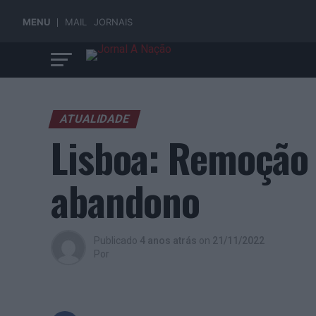
MENU
MAIL
JORNAIS
ATUALIDADE
Lisboa: Remoção 
abandono
Publicado
4 anos atrás
on
21/11/2022
Por