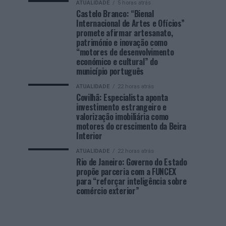
ATUALIDADE
5 horas atrás
Castelo Branco: “Bienal
Internacional de Artes e Ofícios”
promete afirmar artesanato,
património e inovação como
“motores de desenvolvimento
económico e cultural” do
município português
ATUALIDADE
22 horas atrás
Covilhã: Especialista aponta
investimento estrangeiro e
valorização imobiliária como
motores do crescimento da Beira
Interior
ATUALIDADE
22 horas atrás
Rio de Janeiro: Governo do Estado
propõe parceria com a FUNCEX
para “reforçar inteligência sobre
comércio exterior”