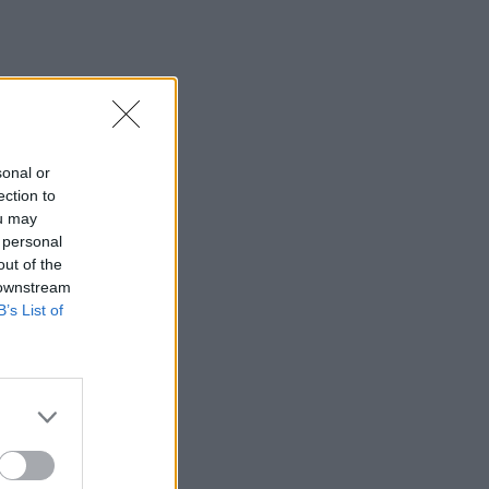
sonal or
ection to
ou may
 personal
out of the
 downstream
B’s List of