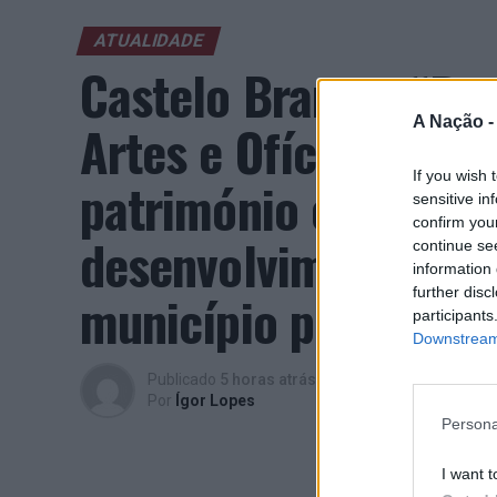
ATUALIDADE
Castelo Branco: “Bie
A Nação 
Artes e Ofícios” pro
If you wish 
património e inovaç
sensitive in
confirm you
desenvolvimento eco
continue se
information 
further disc
município português
participants
Downstream 
Publicado
5 horas atrás
on
07/08/2026
Por
Ígor Lopes
Persona
I want t