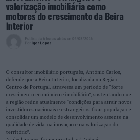
valorização imobiliária como
da presença daqueles, motivo o qual despoletou a
respetiva abordagem proactiva.
motores do crescimento da Beira
Interior
Aquando da abordagem ao suspeito, este, visivelmente
transtornado, agressivo e descompensado, sempre com
Publicado
6 horas atrás
on
06/08/2026
uma pose ameaçadora e hostil, foi, por diversas vezes,
Por
Ígor Lopes
advertido para cessar tal comportamento, chegando
mesmo a agredir um dos Polícias, desferindo-lhe um
soco na zona lombar, arranhando na face e no pescoço
outro polícia, momento esse em que lhe foi dada voz de
O consultor imobiliário português, António Carlos,
detenção.
defende que a Beira Interior, localizada na Região
Centro de Portugal, atravessa um período de “forte
No dia 28 de novembro, pelas 17h19, procedeu à
crescimento económico e imobiliário”, sustentando que
detenção de um homem com 22 anos, por ser suspeito
a região reúne atualmente “condições para atrair novos
da prática do crime de Injúrias, Ameaças e Resistência
investidores nacionais e estrangeiros, fixar população e
sobre Agente de Autoridade.
consolidar um modelo de desenvolvimento assente na
qualidade de vida, na inovação e na valorização do
Os Polícias, aquando do patrulhamento na Estação do
território”.
Metropolitano das Olaias, avistaram o suspeito a passar
As declarações foram prestadas à Agência