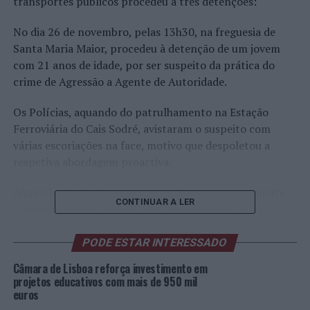
transportes públicos procedeu a três detenções:
No dia 26 de novembro, pelas 13h30, na freguesia de
Santa Maria Maior, procedeu à detenção de um jovem
com 21 anos de idade, por ser suspeito da prática do
crime de Agressão a Agente de Autoridade.
Os Polícias, aquando do patrulhamento na Estação
Ferroviária do Cais Sodré, avistaram o suspeito com
várias escoriações na face, motivo que despoletou a
respetiva abordagem proactiva.
Aquando da abordagem ao suspeito, este, visivelmente
CONTINUAR A LER
transtornado e agressivo, sempre com uma pose
ameaçadora e hostil, foi, por diversas vezes, advertido
para cessar tal comportamento, não acatando a ordem.
PODE ESTAR INTERESSADO
Câmara de Lisboa reforça investimento em
Foi solicitado o seu documento de identificação para
projetos educativos com mais de 950 mil
averiguar se pendia algum ilícito criminal sobre o
euros
mesmo, tendo-se apurado que tinha um pedido de