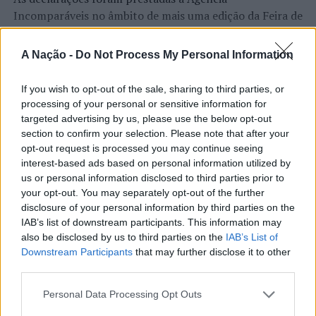
as “gates”, proferindo a expressão “
All Cops are
Incomparáveis no âmbito de mais uma edição da Feira de
Bastards
”, tendo sido questionado se tal afirmação seria
São Tiago, que decorreu entre os dias 16 e 26 de julho,
dirigida aos mesmos, tendo este acelerado o passo para
na Covilhã, sendo considerada um dos mais antigos
A Nação -
Do Not Process My Personal Information
tentar eximir-se da abordagem policial, motivo esse que
certames populares de Portugal. Com origens medievais
levou à sua intercetação.
e realizada anualmente na “Cidade Neve”, a feira conjuga
If you wish to opt-out of the sale, sharing to third parties, or
CONTINUAR A LER
tradição, atividade económica, comércio, gastronomia,
processing of your personal or sensitive information for
Na sequência da abordagem, foi solicitado o seu
animação cultural e divulgação empresarial,
targeted advertising by us, please use the below opt-out
documento de identificação, para averiguar se pendia
constituindo um dos principais momentos de promoção
section to confirm your selection. Please note that after your
algum ilícito criminal sobre o mesmo, tendo o suspeito
opt-out request is processed you may continue seeing
do município e da Beira Interior.
recusado, dirigindo-se aos Polícias num tom agressivo e
ATUALIDADE
interest-based ads based on personal information utilized by
gesticulando, enquanto os injuriava.
Rio de Janeiro: Governo do Estado
us or personal information disclosed to third parties prior to
Para António Carlos, o crescimento alcançado ao longo
your opt-out. You may separately opt-out of the further
propõe parceria com a FUNCEX para
dos últimos anos representa o cumprimento dos
Perante tal atitude hostil foi, por diversas vezes,
disclosure of your personal information by third parties on the
objetivos que traçou quando iniciou o seu percurso no
“reforçar inteligência sobre
advertido, para cessar tal comportamento e que
IAB’s list of downstream participants. This information may
setor imobiliário. O empresário considera que o
incorreria num crime de desobediência a uma ordem de
also be disclosed by us to third parties on the
IAB’s List of
comércio exterior”
reconhecimento conquistado resulta da proximidade
Downstream Participants
that may further disclose it to other
um Agente de Autoridade. Em ato contínuo, tentou
com a comunidade e da capacidade de apoiar não apenas
third parties.
abandonar o local, continuando as injúrias e as ameaças,
Publicado
6 horas atrás
on
06/08/2026
compradores e vendedores, mas também iniciativas
pelo que lhe foi dada voz de detenção.
Por
Ígor Lopes
Personal Data Processing Opt Outs
locais e projetos de desenvolvimento regional. Segundo