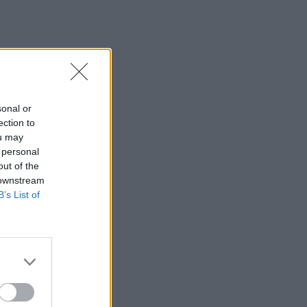
sonal or
ection to
ou may
 personal
out of the
 downstream
B’s List of