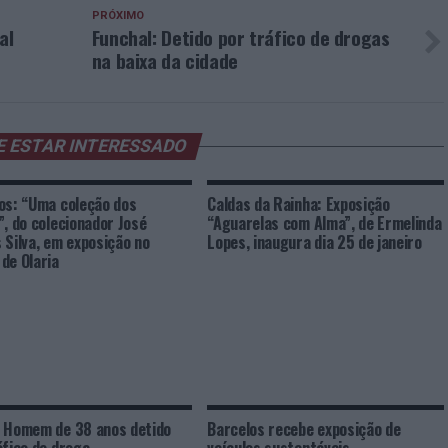
PRÓXIMO
al
Funchal: Detido por tráfico de drogas
na baixa da cidade
E ESTAR INTERESSADO
os: “Uma coleção dos
Caldas da Rainha: Exposição
”, do colecionador José
“Aguarelas com Alma”, de Ermelinda
 Silva, em exposição no
Lopes, inaugura dia 25 de janeiro
de Olaria
 Homem de 38 anos detido
Barcelos recebe exposição de