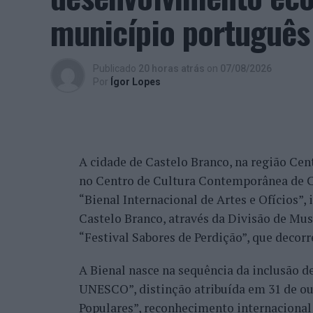
beneficiando, de igual modo, da reorganiz
município português
alguns jogadores.
Entre os portugueses, Tiago Torres e Jai
Publicado
20 horas atrás
on
07/08/2026
edição, ambos alcançando os quartos de fi
Por
Ígor Lopes
marcantes do torneio ao eliminar o chileno
dos principais favoritos à conquista do tí
nos quartos de final.
A cidade de Castelo Branco, na região Cent
Já Jaime Faria venceu o peruano Gonzalo 
no Centro de Cultura Contemporânea de C
alcançando também os quartos de final, o
“Bienal Internacional de Artes e Ofícios”
Darderi, num encontro decidido em três se
Castelo Branco, através da Divisão de Mu
Nuno Borges, principal representante naci
“Festival Sabores de Perdição”, que decorr
com uma vitória sobre o brasileiro Orland
A Bienal nasce na sequência da inclusão d
segunda ronda pelo argentino Román Andr
UNESCO”, distinção atribuída em 31 de out
sets.
Populares”, reconhecimento internacional 
Henrique Rocha e Frederico Ferreira Silva