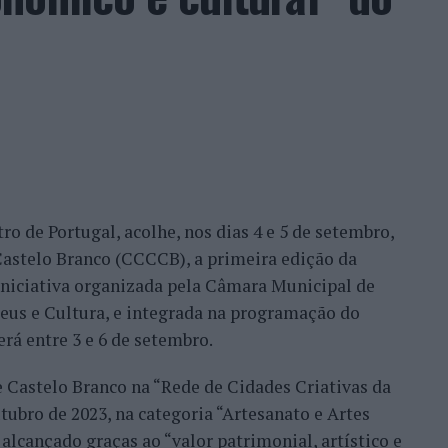
ação dos wild cards após as entradas diretas de
me Faria protagonizaram as melhores campanhas da
nal. Torres assinou um dos resultados mais
 Alejandro Tabilo, terceiro cabeça de série e um
tulo, antes de ser afastado pelo francês Hugo Gaston
ro de Portugal, acolhe, nos dias 4 e 5 de setembro,
Bueno e o neerlandês Botic van de Zandschulp,
astelo Branco (CCCCB), a primeira edição da
nde acabou eliminado pelo italiano Luciano
, iniciativa organizada pela Câmara Municipal de
ts.
seus e Cultura, e integrada na programação do
onal no quadro principal, iniciou a participação
erá entre 3 e 6 de setembro.
o Luz, acabando, contudo, por ser eliminado na
e Castelo Branco na “Rede de Cidades Criativas da
és Burruchaga, num encontro disputado em três
ubro de 2023, na categoria “Artesanato e Artes
alcançado graças ao “valor patrimonial, artístico e
 despediram-se na ronda inaugural. Rocha foi