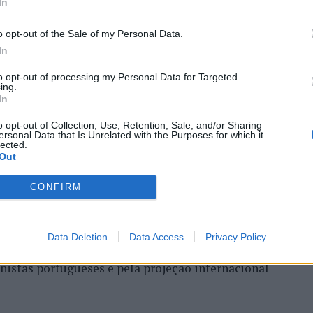
ória do francês Luca Van
In
o opt-out of the Sale of my Personal Data.
In
to opt-out of processing my Personal Data for Targeted
ing.
In
o opt-out of Collection, Use, Retention, Sale, and/or Sharing
ersonal Data that Is Unrelated with the Purposes for which it
lected.
Out
entre os dias 18 e 26 de julho, no Clube de Ténis
CONFIRM
 assinalando o regresso da competição ao circuito
e, na edição anterior, ter integrado o circuito
onquistou o primeiro título ATP da carreira ao
Data Deletion
Data Access
Privacy Policy
l, encerrando uma edição marcada pela elevada
enistas portugueses e pela projeção internacional