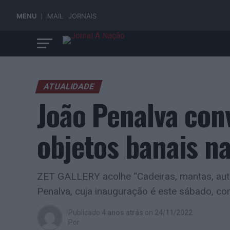
MENU
MAIL
JORNAIS
ATUALIDADE
João Penalva con
objetos banais na
ZET GALLERY acolhe “Cadeiras, mantas, automó
Penalva, cuja inauguração é este sábado, c
Publicado
4 anos atrás
on
24/11/2022
Por