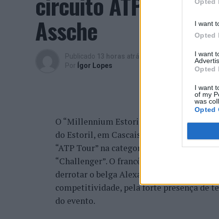
circuito ATP com vit
Opted 
Assche
I want t
Opted 
I want 
Publicado
13 horas atrás
on
07/08/2026
Advertis
Por
Ígor Lopes
Opted 
I want t
of my P
was col
Opted 
O “Millennium Estoril Open 2026” decorreu 
do Estoril, em Cascais, a oeste de Lisboa,
“ATP Tour” na categoria “ATP 250”, depois d
“Challenger”. O francês Luca Van Assche c
derrotar o belga Alexander Blockx na fina
competitividade, pela forte presença de t
do evento.