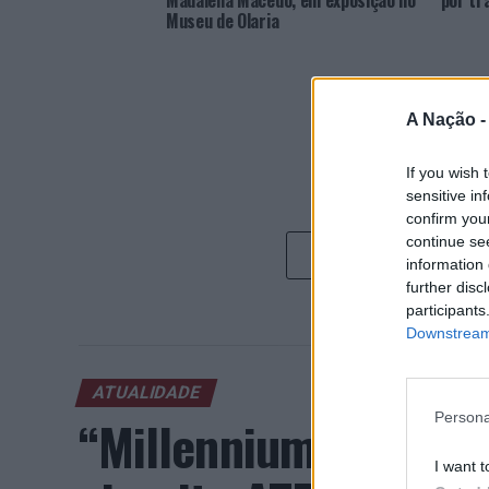
Madalena Macedo, em exposição no
por tr
Museu de Olaria
A Nação 
If you wish 
sensitive in
confirm you
continue se
information 
further disc
participants
Downstream 
ATUALIDADE
“Millennium Estoril
Persona
I want t