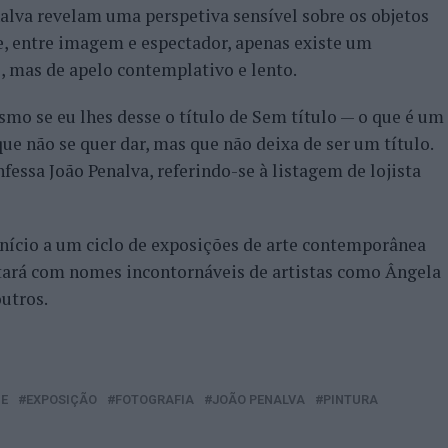
nalva revelam uma perspetiva sensível sobre os objetos
, entre imagem e espectador, apenas existe um
o, mas de apelo contemplativo e lento.
smo se eu lhes desse o título de Sem título — o que é um
ue não se quer dar, mas que não deixa de ser um título.
nfessa João Penalva, referindo-se à listagem de lojista
nício a um ciclo de exposições de arte contemporânea
ntará com nomes incontornáveis de artistas como Ângela
outros.
E
EXPOSIÇÃO
FOTOGRAFIA
JOÃO PENALVA
PINTURA