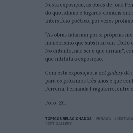
Nesta exposição, as obras de João Pe
do quotidiano e lugares-comuns onde
interstício poético, por vezes profan
“As obras falariam por si próprias me
maneirismo que substitui um título q
No entanto, não sei o que diriam”, co
que intitula a exposição.
Com esta exposição, a
zet gallery
dá i
para os próximos três anos e que co
Ferreira, Fernanda Fragateiro, entre 
Foto: ZG.
TÓPICOS RELACIONADOS:
BRAGA
DESTAQU
ZET GALLERY