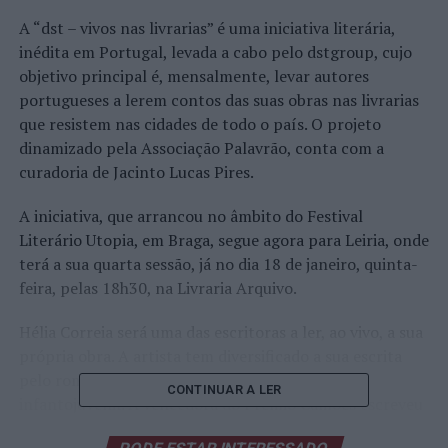
A “dst – vivos nas livrarias” é uma iniciativa literária,
inédita em Portugal, levada a cabo pelo dstgroup, cujo
objetivo principal é, mensalmente, levar autores
portugueses a lerem contos das suas obras nas livrarias
que resistem nas cidades de todo o país. O projeto
dinamizado pela Associação Palavrão, conta com a
curadoria de Jacinto Lucas Pires.
A iniciativa, que arrancou no âmbito do Festival
Literário Utopia, em Braga, segue agora para Leiria, onde
terá a sua quarta sessão, já no dia 18 de janeiro, quinta-
feira, pelas 18h30, na Livraria Arquivo.
Hélia Correia será uma das escritoras a ler, ao vivo, a sua
própria obra. A artista tem diversificado a sua escrita
pelo romance, o conto, a poesia e a literatura
CONTINUAR A LER
infantojuvenil. A vencedora do Prémio Camões escreveu
“O Separar das Águas”, “Insânia”, “A Casa Eterna”,