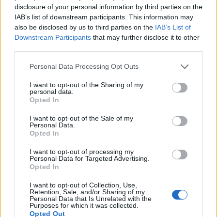
“motores de desenvolvimento
apresentou um quadro competitivo de elevado nível,
JOSÉ TEIXEIRA
LEIRIA
LITERATURA
disclosure of your personal information by third parties on the
liderado pelo russo Andrey Rublev, primeiro cabeça de
económico e cultural” do município
IAB’s list of downstream participants. This information may
PRÓXIMO
série, pelo italiano Luciano Darderi, pelo chileno
Barcelos apresenta programa de Comemorações dos 50
also be disclosed by us to third parties on the
IAB’s List of
português
Alejandro Tabilo e pelo belga Alexander Blockx.
anos do 25 de abril
Downstream Participants
that may further disclose it to other
Um dos momentos mais aguardados da semana foi
third parties.
NÃO PERCA
Publicado
1 dia atrás
on
07/08/2026
também o regresso do suíço Stan Wawrinka ao Estoril,
Porto: Mulher identificada por venda ilegal de tabaco
Por
Ígor Lopes
Personal Data Processing Opt Outs
integrado na digressão de despedida do antigo vencedor
de três torneios do Grand Slam.
I want to opt-out of the Sharing of my
personal data.
Opted In
A edição de 2026 ficou igualmente marcada pela maior
A cidade de Castelo Branco, na região Centro de
representação portuguesa de sempre num torneio ATP
Portugal, acolhe, nos dias 4 e 5 de setembro, no Centro
I want to opt-out of the Sale of my
realizado em território nacional. Nuno Borges, Jaime
Personal Data.
de Cultura Contemporânea de Castelo Branco (CCCCB),
Opted In
Faria, Henrique Rocha, Frederico Ferreira Silva, Tiago
a primeira edição da “Bienal Internacional de Artes e
Pereira e Tiago Torres integraram o quadro principal,
Ofícios”, iniciativa organizada pela Câmara Municipal de
I want to opt-out of processing my
Personal Data for Targeted Advertising.
beneficiando, de igual modo, da reorganização dos wild
Castelo Branco, através da Divisão de Museus e Cultura,
Opted In
cards após as entradas diretas de alguns jogadores.
e integrada na programação do “Festival Sabores de
I want to opt-out of Collection, Use,
Perdição”, que decorrerá entre 3 e 6 de setembro.
Retention, Sale, and/or Sharing of my
Entre os portugueses, Tiago Torres e Jaime Faria
Personal Data that Is Unrelated with the
protagonizaram as melhores campanhas da edição,
Purposes for which it was collected.
A Bienal nasce na sequência da inclusão de Castelo
Opted Out