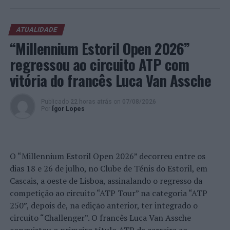
Independente. Atualmente, colabora como crítico
literário, com o Ípsilon, suplemento do jornal Público, e
com a revista LER.
ATUALIDADE
“Millennium Estoril Open 2026”
Esta sessão contará, ainda, com a moderação do
regressou ao circuito ATP com
aclamado contista, escritor e cronista português Paulo
vitória do francês Luca Van Assche
Kellerman.
“Nada se equipara a um livro, a um conto bem escrito, a
Publicado
22 horas atrás
on
07/08/2026
uma história bem contada. A nossa iniciativa pretende
Por
Ígor Lopes
apoiar estas livrarias, que ainda sobrevivem, num mundo
cada vez mais digital. Queremos levar a magia do som
dos livros aos leitores e nomeadamente aos jovens
O “Millennium Estoril Open 2026” decorreu entre os
leitores para que se leia com paixão e oportunidade de
dias 18 e 26 de julho, no Clube de Ténis do Estoril, em
salvação, para poder seduzir quem lê com as vidas dos
Cascais, a oeste de Lisboa, assinalando o regresso da
personagens dos romances, a sabedoria dos filósofos e o
competição ao circuito “ATP Tour” na categoria “ATP
encantamento dos poetas. Aceitamos começar pelos
250”, depois de, na edição anterior, ter integrado o
contos. Acreditamos que funcionará porque a pesca de
circuito “Challenger”. O francês Luca Van Assche
leitores depende da escolha das redes e quando o leitor é