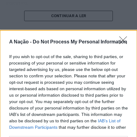
executivo.
O pesquisador afirma que plataformas digitais também
CONTINUAR A LER
estimulam continuamente o sistema de recompensa do
cérebro, favorecendo a fadiga mental, a dificuldade de
manter a atenção e a procrastinação. Na sua visão,
A Nação -
Do Not Process My Personal Information
ATUALIDADE
tarefas inacabadas permanecem ativas na memória e
“Millennium Estoril Open 2026”
aumentam a sensação de sobrecarga, enquanto o stress
If you wish to opt-out of the sale, sharing to third parties, or
prolongado pode elevar os níveis de cortisol e
regressou ao circuito ATP com
processing of your personal or sensitive information for
prejudicar o desempenho cognitivo.
vitória do francês Luca Van Assche
targeted advertising by us, please use the below opt-out
section to confirm your selection. Please note that after your
Fabiano de Abreu Agrela Rodrigues ressalta que não há
opt-out request is processed you may continue seeing
Publicado
1 dia atrás
on
07/08/2026
evidências de que o ambiente digital provoque mudanças
interest-based ads based on personal information utilized by
Por
Ígor Lopes
genéticas na espécie humana. A adaptação observada,
us or personal information disclosed to third parties prior to
your opt-out. You may separately opt-out of the further
afirma, ocorre por meio da neuroplasticidade, processo
disclosure of your personal information by third parties on the
pelo qual os circuitos neurais se reorganizam em
IAB’s list of downstream participants. This information may
resposta às experiências.
O “Millennium Estoril Open 2026” decorreu entre os
also be disclosed by us to third parties on the
IAB’s List of
dias 18 e 26 de julho, no Clube de Ténis do Estoril, em
Downstream Participants
that may further disclose it to other
“O principal desafio é preservar a capacidade de reflexão
Cascais, a oeste de Lisboa, assinalando o regresso da
third parties.