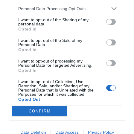
profunda em um contexto marcado pela abundância de
competição ao circuito “ATP Tour” na categoria “ATP
informações e pela rápida evolução tecnológica. O
Personal Data Processing Opt Outs
250”, depois de, na edição anterior, ter integrado o
potencial cognitivo humano permanece, mas o seu
circuito “Challenger”. O francês Luca Van Assche
I want to opt-out of the Sharing of my
desenvolvimento depende de como o cérebro é
conquistou o primeiro título ATP da carreira ao
personal data.
Opted In
exercitado no cotidiano”, finalizou Fabiano de Abreu
derrotar o belga Alexander Blockx na final, encerrando
Agrela Rodrigues.
uma edição marcada pela elevada competitividade, pela
I want to opt-out of the Sale of my
Personal Data.
forte presença de tenistas portugueses e pela projeção
Ígor Lopes
Opted In
internacional do evento.
I want to opt-out of processing my
Personal Data for Targeted Advertising.
O torneio arrancou com a fase de qualificação, nos dias
Opted In
18 e 19 de julho, reunindo dezenas de atletas em busca
de um lugar no quadro principal. A cerimónia de
I want to opt-out of Collection, Use,
Retention, Sale, and/or Sharing of my
CONTINUAR A LER
abertura contou com a presença do presidente da
Personal Data that Is Unrelated with the
Purposes for which it was collected.
Câmara Municipal de Cascais, Nuno Piteira Lopes,
Opted Out
acompanhado pelo executivo municipal, assinalando o
início de uma competição que voltou a colocar o
CONFIRM
ATUALIDADE
concelho no centro do calendário internacional do
Castelo Branco: “Bienal
ténis.
Internacional de Artes e Ofícios”
Data Deletion
Data Access
Privacy Policy