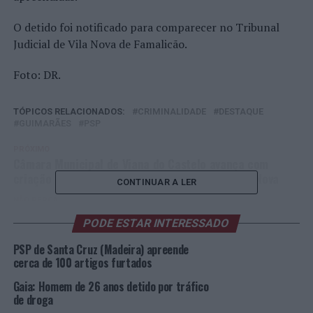
O detido foi notificado para comparecer no Tribunal
Judicial de Vila Nova de Famalicão.
Foto: DR.
TÓPICOS RELACIONADOS:
CRIMINALIDADE
DESTAQUE
GUIMARÃES
PSP
PRÓXIMO
Câmara Municipal de Viana do Castelo avança com
criação de Área de Reabilitação Urbana Cidade Nova
CONTINUAR A LER
NÃO PERCA
Viseu: PSP faz oito detenções entre 21 e 22 de setembro
PODE ESTAR INTERESSADO
PSP de Santa Cruz (Madeira) apreende
cerca de 100 artigos furtados
Gaia: Homem de 26 anos detido por tráfico
de droga