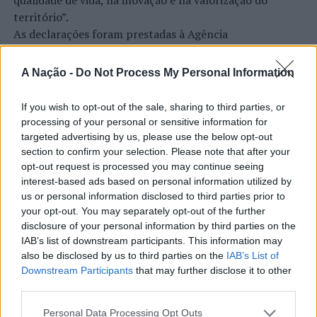
qualidade de vida, na inovação e na valorização do
território”.
As declarações foram prestadas à Agência
Incomparáveis no âmbito de mais uma edição da Feira de
São Tiago, que decorreu entre os dias 16 e 26 de julho,
A Nação -
Do Not Process My Personal Information
na Covilhã, sendo considerada um dos mais antigos
certames populares de Portugal. Com origens medievais
If you wish to opt-out of the sale, sharing to third parties, or
e realizada anualmente na “Cidade Neve”, a feira conjuga
processing of your personal or sensitive information for
CONTINUAR A LER
tradição, atividade económica, comércio, gastronomia,
targeted advertising by us, please use the below opt-out
animação cultural e divulgação empresarial,
section to confirm your selection. Please note that after your
opt-out request is processed you may continue seeing
constituindo um dos principais momentos de promoção
interest-based ads based on personal information utilized by
do município e da Beira Interior.
ATUALIDADE
us or personal information disclosed to third parties prior to
Rio de Janeiro: Governo do Estado
your opt-out. You may separately opt-out of the further
Para António Carlos, o crescimento alcançado ao longo
disclosure of your personal information by third parties on the
propõe parceria com a FUNCEX para
dos últimos anos representa o cumprimento dos
IAB’s list of downstream participants. This information may
objetivos que traçou quando iniciou o seu percurso no
“reforçar inteligência sobre
also be disclosed by us to third parties on the
IAB’s List of
setor imobiliário. O empresário considera que o
Downstream Participants
that may further disclose it to other
comércio exterior”
reconhecimento conquistado resulta da proximidade
third parties.
com a comunidade e da capacidade de apoiar não apenas
Personal Data Processing Opt Outs
Publicado
14 horas atrás
on
06/08/2026