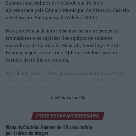
Seniores masculinos de voleibol, que foi hoje
apresentada pela Câmara Municipal de Viana do Castelo
e Federação Portuguesa de Voleibol (FPV).
Na conferência de imprensa marcaram presença os
treinadores e os capitães das equipas de seniores
masculinos de Castêlo da Maia GC, Sporting CP e SL
Benfica, a que se juntará o AJ Fonte do Bastardo no
torneio deste fim de semana.
No sábado, pelas 15h00, joga-se a primeira meia-final,
que vai colocar frente a frente Castêlo da Maia GC e AJ
Fonte do Bastardo. Pelas 18h00, jogam Sporting CP e SL
Benfica. A final está agendada para as 17h00 de
CONTINUAR A LER
domingo, 12 de março.
O Vereador do Desporto, Ricardo Rego, afirmou que
PODE ESTAR INTERESSADO
“queremos divulgar a modalidade aos mais jovens e ter
Viana do Castelo: Homem de 49 anos detido
jogadores da elite nacional em Viana, para os mais novos
por tráfico de drogas