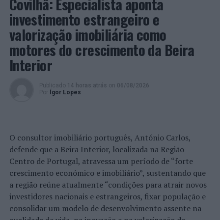
Covilhã: Especialista aponta
13h00 e das 14h00 às 18h00.
investimento estrangeiro e
Nos últimos anos, a cidade de Viana do Castelo tem sido
valorização imobiliária como
palco de várias competições de Voleibol – Final 4 da
motores do crescimento da Beira
Taça de Portugal (masculinos e femininos), por
exemplo, sendo ainda local privilegiado de estágio das
Interior
seleções nacionais.
Publicado
14 horas atrás
on
06/08/2026
Foto: CMVC.
Por
Ígor Lopes
TÓPICOS RELACIONADOS:
DESTAQUE
FEDERAÇÃO PORTUGUESA DE VOLEIBOL
FINAL FOUR
VIANA DO CASTELO
VOLEIBOL
O consultor imobiliário português, António Carlos,
defende que a Beira Interior, localizada na Região
PRÓXIMO
Centro de Portugal, atravessa um período de “forte
Vagos “pedala” para o futuro
crescimento económico e imobiliário”, sustentando que
NÃO PERCA
a região reúne atualmente “condições para atrair novos
Braga: Detido por posse de arma proibida
investidores nacionais e estrangeiros, fixar população e
consolidar um modelo de desenvolvimento assente na