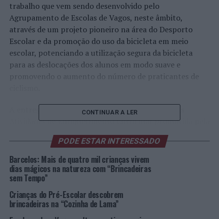
trabalho que vem sendo desenvolvido pelo
Agrupamento de Escolas de Vagos, neste âmbito,
através de um projeto pioneiro na área do Desporto
Escolar e da promoção do uso da bicicleta em meio
escolar, potenciando a utilização segura da bicicleta
para as deslocações dos alunos em modo suave e
promovendo o aumento do número de praticantes de
ciclismo.
A entrega foi articulada no âmbito do projeto das
CONTINUAR A LER
Atividades de Enriquecimento Curricular promovida pela
Câmara Municipal de Vagos em articulação direta com o
PODE ESTAR INTERESSADO
Agrupamento de Escolas de Vagos e, ainda, com o
envolvimento de uma empresa de Vagos do setor.
Barcelos: Mais de quatro mil crianças vivem
dias mágicos na natureza com “Brincadeiras
sem Tempo”
Para os jovens, a utilização da bicicleta como meio de
transporte e como prática de atividade física pode
Crianças do Pré-Escolar descobrem
garantir uma melhoria da qualidade de vida presente e
brincadeiras na “Cozinha de Lama”
futura, além de ser uma medida sustentável para o