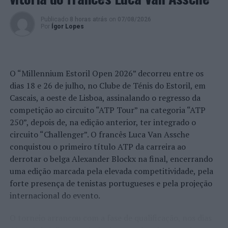
ciclovias que proporcionam aos nossos estudantes a
possibilidade de se deslocar com segurança, seja em
Publicado
8 horas atrás
on
07/08/2026
Por
Ígor Lopes
contexto escolar, ou recreativo”.
Foto: CMV.
O “Millennium Estoril Open 2026” decorreu entre os
TÓPICOS RELACIONADOS:
AEC
CICLISMO
DESTAQUE
dias 18 e 26 de julho, no Clube de Ténis do Estoril, em
ENSINO
VAGOS
Cascais, a oeste de Lisboa, assinalando o regresso da
PRÓXIMO
competição ao circuito “ATP Tour” na categoria “ATP
Anadia associa-se à operação “Floresta Segura 2023”
250”, depois de, na edição anterior, ter integrado o
circuito “Challenger”. O francês Luca Van Assche
NÃO PERCA
Final Four da Taça de Portugal de Seniores masculinos
conquistou o primeiro título ATP da carreira ao
de voleibol joga-se sábado e domingo em Viana do
derrotar o belga Alexander Blockx na final, encerrando
Castelo
uma edição marcada pela elevada competitividade, pela
forte presença de tenistas portugueses e pela projeção
internacional do evento.
O torneio arrancou com a fase de qualificação, nos dias