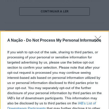
18 e 19 de julho, reunindo dezenas de atletas em busca
de um lugar no quadro principal. A cerimónia de
CONTINUAR A LER
abertura contou com a presença do presidente da
Câmara Municipal de Cascais, Nuno Piteira Lopes,
acompanhado pelo executivo municipal, assinalando o
início de uma competição que voltou a colocar o
ATUALIDADE
concelho no centro do calendário internacional do
Castelo Branco: “Bienal
A Nação -
Do Not Process My Personal Information
ténis.
Internacional de Artes e Ofícios”
Apesar das desistências de última hora de jogadores
If you wish to opt-out of the sale, sharing to third parties, or
promete afirmar artesanato,
processing of your personal or sensitive information for
como Casper Ruud (Noruega), Alejandro Davidovich
património e inovação como
targeted advertising by us, please use the below opt-out
Fokina (Espanha) e Matteo Arnaldi (Itália), a prova
section to confirm your selection. Please note that after your
“motores de desenvolvimento
apresentou um quadro competitivo de elevado nível,
opt-out request is processed you may continue seeing
liderado pelo russo Andrey Rublev, primeiro cabeça de
económico e cultural” do município
interest-based ads based on personal information utilized by
série, pelo italiano Luciano Darderi, pelo chileno
us or personal information disclosed to third parties prior to
português
Alejandro Tabilo e pelo belga Alexander Blockx.
your opt-out. You may separately opt-out of the further
Um dos momentos mais aguardados da semana foi
disclosure of your personal information by third parties on the
Publicado
14 horas atrás
on
07/08/2026
IAB’s list of downstream participants. This information may
também o regresso do suíço Stan Wawrinka ao Estoril,
Por
Ígor Lopes
also be disclosed by us to third parties on the
IAB’s List of
integrado na digressão de despedida do antigo vencedor
Downstream Participants
that may further disclose it to other