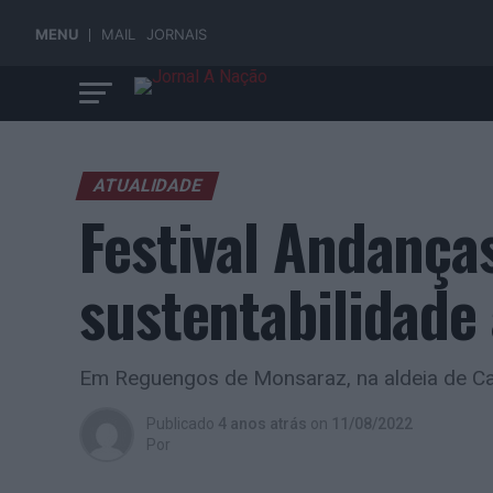
MENU
MAIL
JORNAIS
ATUALIDADE
Festival Andanç
sustentabilidade
Em Reguengos de Monsaraz, na aldeia de C
Publicado
4 anos atrás
on
11/08/2022
Por