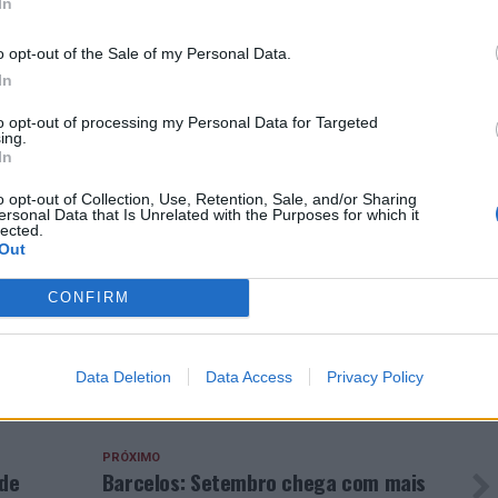
In
s. “Pelo contrário, fazemos uma atividade denominada
o opt-out of the Sale of my Personal Data.
odem estampar o logotipo do festival na sua própria
In
ção da sua passagem pelo Campinho”, conclui.
to opt-out of processing my Personal Data for Targeted
ing.
In
Casas
de
o opt-out of Collection, Use, Retention, Sale, and/or Sharing
ersonal Data that Is Unrelated with the Purposes for which it
banho
lected.
secas
Out
(Foto:
PdX)
CONFIRM
Data Deletion
Data Access
Privacy Policy
NÇAS
CAMPINHO
DESTAQUE
FESTIVAL
PRÓXIMO
de
Barcelos: Setembro chega com mais