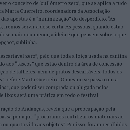
er o conceito de ‘quilómetro zero’, que se aplica a tudo
ica Marta Guerreiro, coordenadora da Associação
das apostas é a “minimização” do desperdício. “As
, iremos servir a dose certa. As pessoas, quando estão
dose maior ou menor, a ideia é que pensem sobre o que
pção”, sublinha.
escartável zero”, pelo que toda a loiça usada na cantina
do aos “tascos” que estão dentro da área de concessão
ação de talheres, nem de pratos descartáveis, todos os
os”, refere Marta Guerreiro. O mesmo se passa com a
ias”, que poderá ser comprada ou alugada pelos
de lixos será uma prática em todo o festival.
oração do Andanças, revela que a preocupação pela
ssa por aqui: “procuramos reutilizar os materiais ao
ou quarta vida aos objetos”. Por isso, foram recolhidos