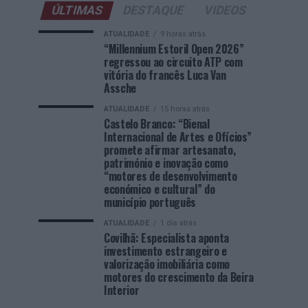
ÚLTIMAS
DESTAQUE
VIDEOS
ATUALIDADE
9 horas atrás
“Millennium Estoril Open 2026”
regressou ao circuito ATP com
vitória do francês Luca Van
Assche
ATUALIDADE
15 horas atrás
Castelo Branco: “Bienal
Internacional de Artes e Ofícios”
promete afirmar artesanato,
património e inovação como
“motores de desenvolvimento
económico e cultural” do
município português
ATUALIDADE
1 dia atrás
Covilhã: Especialista aponta
investimento estrangeiro e
valorização imobiliária como
motores do crescimento da Beira
Interior