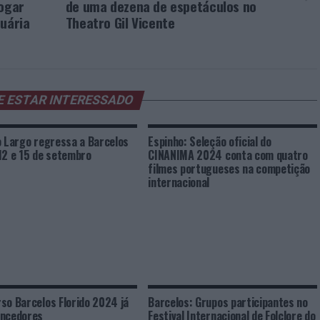
vogar
de uma dezena de espetáculos no
tuária
Theatro Gil Vicente
E ESTAR INTERESSADO
o Largo regressa a Barcelos
Espinho: Seleção oficial do
12 e 15 de setembro
CINANIMA 2024 conta com quatro
filmes portugueses na competição
internacional
so Barcelos Florido 2024 já
Barcelos: Grupos participantes no
encedores
Festival Internacional de Folclore do