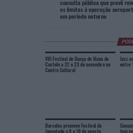
consulta pública que prevê re
os limites à operação aeropor
em período noturno
POD
VIII Festival de Dança de Viana do
Jazz a
Castelo a 22 e 23 de novembro no
entre 
Centro Cultural
Barcelos promove Festival da
Concur
Juventude a 9 e 10 de agosto
tem v