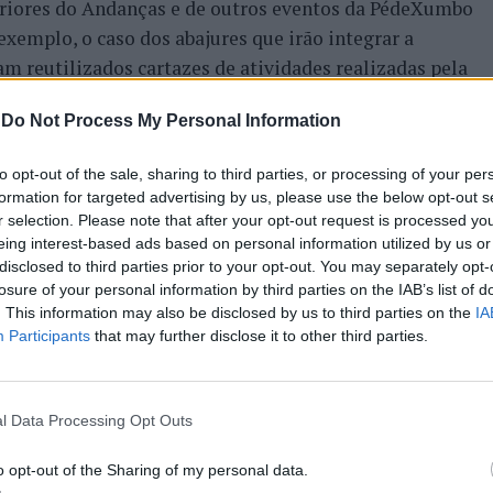
eriores do Andanças e de outros eventos da PédeXumbo
exemplo, o caso dos abajures que irão integrar a
am reutilizados cartazes de atividades realizadas pela
lo recinto, construídos a partir de paletes cedidas por
-
Do Not Process My Personal Information
ou dos pufes, feitos com lonas de edições anteriores do
to opt-out of the sale, sharing to third parties, or processing of your per
formation for targeted advertising by us, please use the below opt-out s
a temática desta edição do Andanças, “o barro e o
r selection. Please note that after your opt-out request is processed y
onais do concelho, designadamente a olaria de São Pedro
eing interest-based ads based on personal information utilized by us or
ejanas.
disclosed to third parties prior to your opt-out. You may separately opt-
losure of your personal information by third parties on the IAB’s list of
. This information may also be disclosed by us to third parties on the
IA
reocupação para a montagem do recinto. “As estruturas
Participants
that may further disclose it to other third parties.
eciclados, alguns utilizados em edições anteriores, a
 d’Apresentação, responsável por este setor.
l Data Processing Opt Outs
as, a par das convencionais, e as torneiras têm
 excessivos. “Lutamos constantemente contra o
o opt-out of the Sharing of my personal data.
entação, lembrando, ainda, que no Andanças não há o