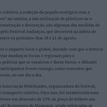
e coletivo, a redução da pegada ecológica com a
o” na cantina, a não utilização de plásticos ou o
 construção e decoração, são algumas das medidas de
pelo Festival Andanças, que decorrerá na aldeia de
tre os próximos dias 18 e 21 de agosto.
zir o impacto local e global, fazendo com que o festival
riar mudanças locais e regionais para a
 práticas que se enraízem e deem frutos; e difundir
s participantes levem consigo, como sementes que
cais, no seu dia a dia.
a Associação PédeXumbo, organizadora do festival,
o transporte coletivo. Para isso, foi estabelecida uma
ferece um desconto de 25% no preço do bilhete aos
m até Reguengos de Monsaraz, sendo reforçadas as