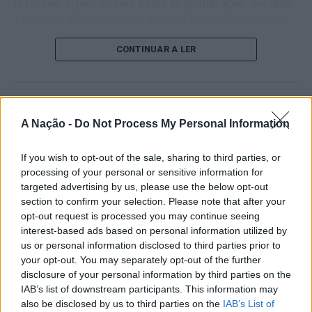
O torneio arrancou com a fase de qualificação, nos dias
18 e 19 de julho, reunindo dezenas de atletas em busca
de um lugar no quadro principal. A cerimónia de
CONTINUAR A LER
abertura contou com a presença do presidente da
Câmara Municipal de Cascais, Nuno Piteira Lopes,
acompanhado pelo executivo municipal, assinalando o
início de uma competição que voltou a colocar o
ATUALIDADE
concelho no centro do calendário internacional do
A Nação -
Do Not Process My Personal Information
Castelo Branco: “Bienal
ténis.
Internacional de Artes e Ofícios”
If you wish to opt-out of the sale, sharing to third parties, or
Apesar das desistências de última hora de jogadores
promete afirmar artesanato,
processing of your personal or sensitive information for
como Casper Ruud (Noruega), Alejandro Davidovich
targeted advertising by us, please use the below opt-out
património e inovação como
Fokina (Espanha) e Matteo Arnaldi (Itália), a prova
section to confirm your selection. Please note that after your
“motores de desenvolvimento
apresentou um quadro competitivo de elevado nível,
opt-out request is processed you may continue seeing
interest-based ads based on personal information utilized by
liderado pelo russo Andrey Rublev, primeiro cabeça de
económico e cultural” do município
us or personal information disclosed to third parties prior to
série, pelo italiano Luciano Darderi, pelo chileno
português
your opt-out. You may separately opt-out of the further
Alejandro Tabilo e pelo belga Alexander Blockx.
disclosure of your personal information by third parties on the
Um dos momentos mais aguardados da semana foi
IAB’s list of downstream participants. This information may
Publicado
12 horas atrás
on
07/08/2026
também o regresso do suíço Stan Wawrinka ao Estoril,
also be disclosed by us to third parties on the
IAB’s List of
Por
Ígor Lopes