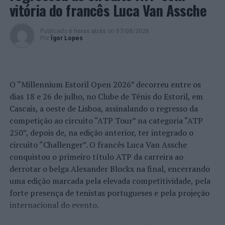
vitória do francês Luca Van Assche
Publicado
6 horas atrás
on
07/08/2026
Por
Ígor Lopes
O “Millennium Estoril Open 2026” decorreu entre os
dias 18 e 26 de julho, no Clube de Ténis do Estoril, em
Cascais, a oeste de Lisboa, assinalando o regresso da
competição ao circuito “ATP Tour” na categoria “ATP
250”, depois de, na edição anterior, ter integrado o
circuito “Challenger”. O francês Luca Van Assche
conquistou o primeiro título ATP da carreira ao
derrotar o belga Alexander Blockx na final, encerrando
uma edição marcada pela elevada competitividade, pela
forte presença de tenistas portugueses e pela projeção
internacional do evento.