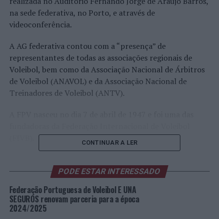
realizada no Auditório Fernando Jorge de Araújo Barros,
na sede federativa, no Porto, e através de
videoconferência.
A AG federativa contou com a “presença” de
representantes de todas as associações regionais de
Voleibol, bem como da Associação Nacional de Árbitros
de Voleibol (ANAVOL) e da Associação Nacional de
Treinadores de Voleibol (ANTV).
A FPV nasceu no dia 7 de abril de 1947 e foi uma das
fundadoras da Federação Internacional de Voleibol
(FIVB).
CONTINUAR A LER
Imagem: FPV.
PODE ESTAR INTERESSADO
TÓPICOS RELACIONADOS:
DESTAQUE
Federação Portuguesa de Voleibol E UNA
FEDERAÇÃO PORTUGUESA DE VOLEIBOL
SEGUROS renovam parceria para a época
2024/2025
PRÓXIMO