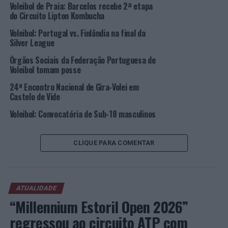
Alunos de Barcelos mostram trabalhos em material
Voleibol de Praia: Barcelos recebe 2ª etapa
reciclado
do Circuito Lipton Kombucha
NÃO PERCA
Voleibol: Portugal vs. Finlândia na final da
Barcelos: Instituto Politécnico do Cávado e do Ave
Silver League
(IPCA) assinala 27 anos de existência
Órgãos Sociais da Federação Portuguesa de
Voleibol tomam posse
24º Encontro Nacional de Gira-Volei em
Castelo de Vide
Voleibol: Convocatória de Sub-18 masculinos
CLIQUE PARA COMENTAR
ATUALIDADE
“Millennium Estoril Open 2026”
regressou ao circuito ATP com