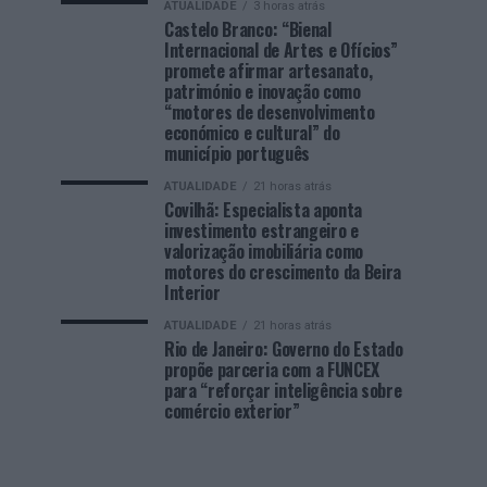
ATUALIDADE
3 horas atrás
Castelo Branco: “Bienal
Internacional de Artes e Ofícios”
promete afirmar artesanato,
património e inovação como
“motores de desenvolvimento
económico e cultural” do
município português
ATUALIDADE
21 horas atrás
Covilhã: Especialista aponta
investimento estrangeiro e
valorização imobiliária como
motores do crescimento da Beira
Interior
ATUALIDADE
21 horas atrás
Rio de Janeiro: Governo do Estado
propõe parceria com a FUNCEX
para “reforçar inteligência sobre
comércio exterior”