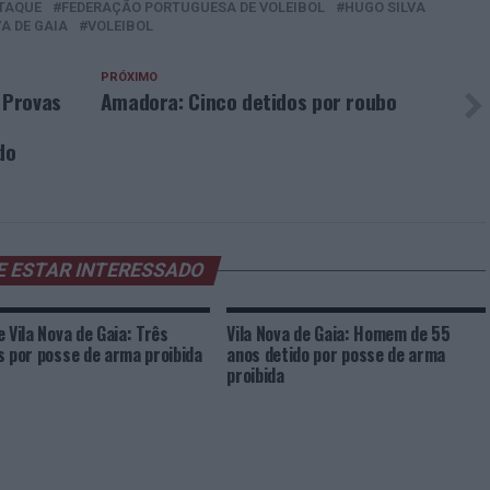
TAQUE
FEDERAÇÃO PORTUGUESA DE VOLEIBOL
HUGO SILVA
A DE GAIA
VOLEIBOL
PRÓXIMO
 Provas
Amadora: Cinco detidos por roubo
do
E ESTAR INTERESSADO
e Vila Nova de Gaia: Três
Vila Nova de Gaia: Homem de 55
s por posse de arma proibida
anos detido por posse de arma
proibida