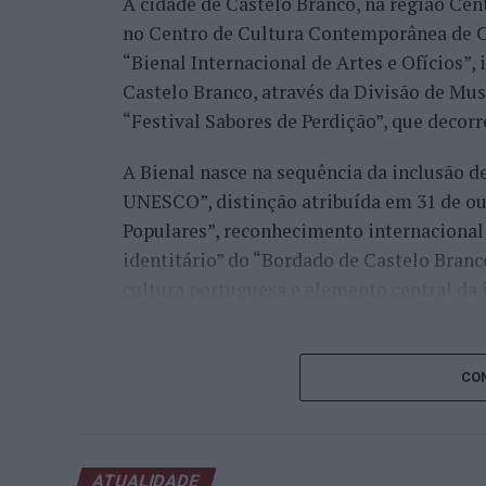
A cidade de Castelo Branco, na região Cent
no Centro de Cultura Contemporânea de C
“Bienal Internacional de Artes e Ofícios”
Castelo Branco, através da Divisão de Mu
“Festival Sabores de Perdição”, que decorr
A Bienal nasce na sequência da inclusão d
UNESCO”, distinção atribuída em 31 de out
Populares”, reconhecimento internacional 
identitário” do “Bordado de Castelo Bran
cultura portuguesa e elemento central da 
Ao longo de dois dias, especialistas nacion
representantes institucionais, organismos 
CON
cidades pertencentes à “Rede de Cidades C
inovação, empreendedorismo, internaciona
preservação dos saberes tradicionais, reno
ATUALIDADE