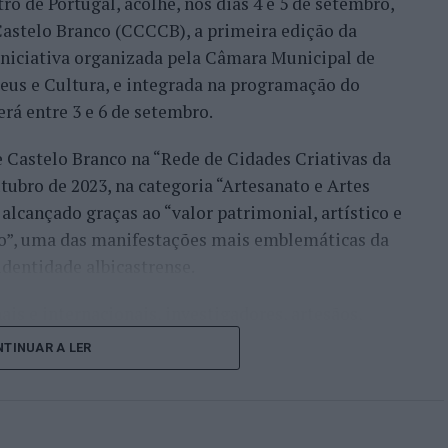
ro de Portugal, acolhe, nos dias 4 e 5 de setembro,
astelo Branco (CCCCB), a primeira edição da
, iniciativa organizada pela Câmara Municipal de
seus e Cultura, e integrada na programação do
erá entre 3 e 6 de setembro.
e Castelo Branco na “Rede de Cidades Criativas da
ubro de 2023, na categoria “Artesanato e Artes
alcançado graças ao “valor patrimonial, artístico e
co”, uma das manifestações mais emblemáticas da
identidade albicastrense.
ais e internacionais, investigadores, artesãos,
públicos, instituições de ensino superior e
TINUAR A LER
riativas da UNESCO” discutirão políticas públicas,
lização, cooperação entre territórios,
vação geracional e o papel das artes e dos ofícios