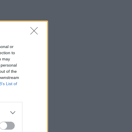
sonal or
ection to
ou may
 personal
out of the
 downstream
B’s List of