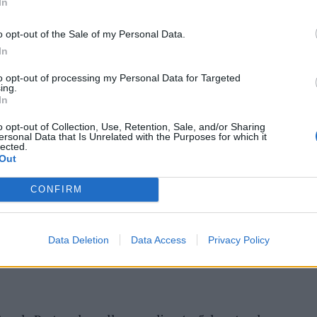
In
nal Internacional de
o opt-out of the Sale of my Personal Data.
In
mete afirmar artesanato,
to opt-out of processing my Personal Data for Targeted
ing.
ão como “motores de
In
o opt-out of Collection, Use, Retention, Sale, and/or Sharing
nómico e cultural” do
ersonal Data that Is Unrelated with the Purposes for which it
lected.
Out
CONFIRM
Data Deletion
Data Access
Privacy Policy