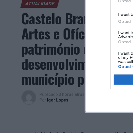
Opted 
ATUALIDADE
Castelo Branco: “Bie
I want t
Opted 
Artes e Ofícios” pro
I want 
Advertis
património e inovaç
Opted 
I want t
desenvolvimento eco
of my P
was col
Opted 
município português
Publicado
3 horas atrás
on
07/08/2026
Por
Ígor Lopes