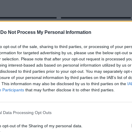
ova de Gaia: Jovem de 19 anos
Federação Portuguesa de Voleibol E
por tráfico de droga
UNA SEGUROS renovam parceria
-
Do Not Process My Personal Information
para a época 2024/2025
to opt-out of the sale, sharing to third parties, or processing of your per
formation for targeted advertising by us, please use the below opt-out s
r selection. Please note that after your opt-out request is processed y
eing interest-based ads based on personal information utilized by us or
disclosed to third parties prior to your opt-out. You may separately opt-
losure of your personal information by third parties on the IAB’s list of
. This information may also be disclosed by us to third parties on the
IA
Participants
that may further disclose it to other third parties.
CLIQUE PARA COMENTAR
l Data Processing Opt Outs
o opt-out of the Sharing of my personal data.