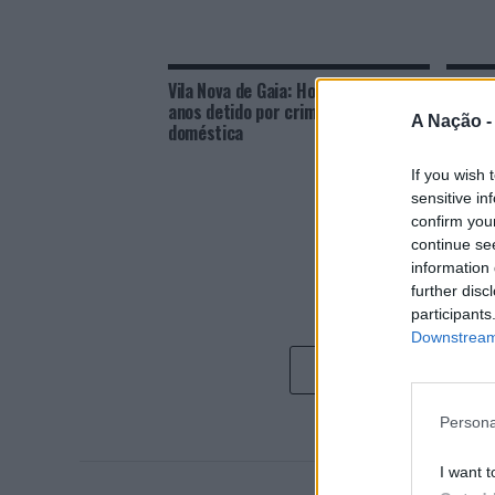
Vila Nova de Gaia: Homem de 80
Vila N
anos detido por crime de violência
preso 
A Nação 
doméstica
If you wish 
sensitive in
confirm you
continue se
information 
further disc
participants
Downstream 
Persona
I want t