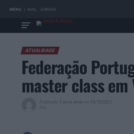
MENU
MAIL
JORNAIS
ATUALIDADE
Federação Portug
master class em 
Publicado
5 anos atrás
on
16/12/2021
Por