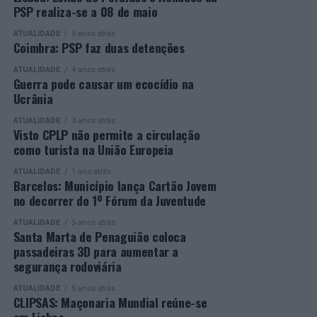
https://awards.innovationinpolitics.eu/
desenvolvido por toda a equipa de formadores e
PSP realiza-se a 08 de maio
colaboradores da ETG, cujo empenho foi determinante
ATUALIDADE
5 anos atrás
para o sucesso desta edição do Curso EFA.
Coimbra: PSP faz duas detenções
ATUALIDADE
4 anos atrás
A Escola de Tecnologia e Gestão de Barcelos continua a
Guerra pode causar um ecocídio na
afirmar-se como uma referência na formação
Ucrânia
profissional e na qualificação de adultos, contribuindo
ATUALIDADE
3 anos atrás
para o desenvolvimento de competências, o aumento da
Visto CPLP não permite a circulação
empregabilidade e a valorização do capital humano do
como turista na União Europeia
concelho e da região.
ATUALIDADE
1 ano atrás
Barcelos: Município lança Cartão Jovem
A Empresa Municipal de Educação e Cultura de Barcelos
no decorrer do 1º Fórum da Juventude
felicita todos os diplomados por esta importante
conquista, desejando-lhes os maiores sucessos pessoais,
ATUALIDADE
5 anos atrás
Santa Marta de Penaguião coloca
profissionais e académicos, convicta de que este diploma
passadeiras 3D para aumentar a
representa o início de novas oportunidades e novos
segurança rodoviária
desafios.
ATUALIDADE
5 anos atrás
CLIPSAS: Maçonaria Mundial reúne-se