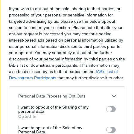
de vento das comunidades costeiras, promovendo o
território através do mar e das suas condições naturais.
If you wish to opt-out of the sale, sharing to third parties, or
ATUALIDADE
processing of your personal or sensitive information for
Nas palavras de Pedro Mota, De todas as etapas do
Cinco projetos de Cascais finalistas
targeted advertising by us, please use the below opt-out
Nortada Ocean Rides, este evento é o que mais precisa
section to confirm your selection. Please note that after your
da “nortada” como apoio, porque sem vento não há
em iniciativa europeia
opt-out request is processed you may continue seeing
kitesurf.
interest-based ads based on personal information utilized by
us or personal information disclosed to third parties prior to
Publicado
18 horas atrás
on
05/08/2026
A presença da Nortada vai mais uma vez, alem da
Por
Ígor Lopes
your opt-out. You may separately opt-out of the further
competição. O que queremos é fazer parte deste
disclosure of your personal information by third parties on the
movimento que promove o encontro entre atletas,
IAB’s list of downstream participants. This information may
also be disclosed by us to third parties on the
IAB’s List of
visitantes e a comunidade local. Que a marca Nortada
Vencedores serão anunciados no “Innovation in Politics
Downstream Participants
that may further disclose it to other
esteja presente de uma forma natural e quase obvia,
third parties.
Awards,” a 30 de outubro de 2026, no Centro de
valorizando o património natural e a relação de
Congressos do Estoril.
Esposende com o vento e o mar, refere o CEO da
Personal Data Processing Opt Outs
Nortada.
Participação cívica, Juventude, Educação, Emprego e
I want to opt-out of the Sharing of my
personal data.
Inclusão de pessoas com deficiência. Estas são as áreas
Para o Presidente da Câmara Municipal de Esposende,
Opted In
em que se enquadram os cinco projetos da Câmara
Carlos Silva, a prática de desportos náuticos é vista pelo
Municipal de Cascais que são finalistas nos prémios da
I want to opt-out of the Sale of my
Município como um fator de desenvolvimento, razão
Personal Data.