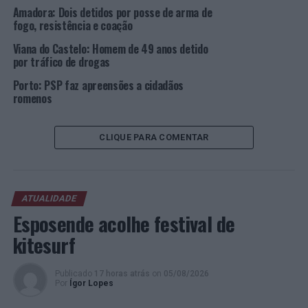
haviam sido roubados minutos antes, bem como
Amadora: Dois detidos por posse de arma de
vestuário utilizado para dificultar a sua identificação,
fogo, resistência e coação
como gorros, balaclavas e luvas.
Viana do Castelo: Homem de 49 anos detido
por tráfico de drogas
Uma das vítimas teve que ser transportada para uma
Porto: PSP faz apreensões a cidadãos
unidade hospitalar, por ter sido agredida pelo grupo. A
romenos
outra vitima deste roubo não apresentou quaisquer
ferimentos.
CLIQUE PARA COMENTAR
Os detidos foram presentes no Tribunal Judicial da
Comarca da Amadora, ficando dois deles sujeitos a
Termo de Identidade e Residência e três ficaram em
prisão preventiva.
ATUALIDADE
Esposende acolhe festival de
Foto: DR.
kitesurf
TÓPICOS RELACIONADOS:
AMADORA
CRIMINALIDADE
Publicado
17 horas atrás
on
05/08/2026
DESTAQUE
PSP
Por
Ígor Lopes
PRÓXIMO