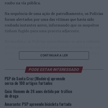
roubo na via pública.
Na sequência de uma ação de patrulhamento, os Polícias
foram alertados por uma das vítimas que havia sido
roubada instantes antes, informando que os suspeitos
tinham fugido para uma praceta adjacente.
De imediato, os Polícias aperceberam-se que a referida
artéria apenas tinha uma saída, onde vislumbraram um
grupo com cerca de cinco indivíduos que, ao avistarem a
CONTINUAR A LER
polícia, tentaram encetar fuga. Após a rápida ação
policial, foram intercetados quatro suspeitos e
PODE ESTAR INTERESSADO
posteriormente detidos. Um dos suspeitos conseguiu,
ainda assim, trepar para um terraço de uma residência,
PSP de Santa Cruz (Madeira) apreende
sendo intercetado instantes depois, após os polícias
cerca de 100 artigos furtados
terem sido alertados pelos moradores que naquele
Gaia: Homem de 26 anos detido por tráfico
espaço estava um individuo escondido.
de droga
Amarante: PSP apreende bicicleta furtada
Foi verificado na posse dos suspeitos os artigos que