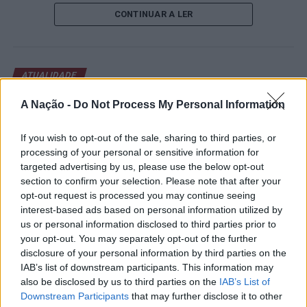
de um lugar no quadro principal. A cerimónia de
CONTINUAR A LER
abertura contou com a presença do presidente da
Câmara Municipal de Cascais, Nuno Piteira Lopes,
acompanhado pelo executivo municipal, assinalando o
início de uma competição que voltou a colocar o
ATUALIDADE
concelho no centro do calendário internacional do
Castelo Branco: “Bienal
ténis.
A Nação -
Do Not Process My Personal Information
Internacional de Artes e Ofícios”
Apesar das desistências de última hora de jogadores
promete afirmar artesanato,
If you wish to opt-out of the sale, sharing to third parties, or
como Casper Ruud (Noruega), Alejandro Davidovich
processing of your personal or sensitive information for
património e inovação como
Fokina (Espanha) e Matteo Arnaldi (Itália), a prova
targeted advertising by us, please use the below opt-out
“motores de desenvolvimento
apresentou um quadro competitivo de elevado nível,
section to confirm your selection. Please note that after your
liderado pelo russo Andrey Rublev, primeiro cabeça de
opt-out request is processed you may continue seeing
económico e cultural” do município
interest-based ads based on personal information utilized by
série, pelo italiano Luciano Darderi, pelo chileno
português
us or personal information disclosed to third parties prior to
Alejandro Tabilo e pelo belga Alexander Blockx.
your opt-out. You may separately opt-out of the further
Um dos momentos mais aguardados da semana foi
disclosure of your personal information by third parties on the
Publicado
1 dia atrás
on
07/08/2026
também o regresso do suíço Stan Wawrinka ao Estoril,
Por
Ígor Lopes
IAB’s list of downstream participants. This information may
integrado na digressão de despedida do antigo vencedor
also be disclosed by us to third parties on the
IAB’s List of
de três torneios do Grand Slam.
Downstream Participants
that may further disclose it to other