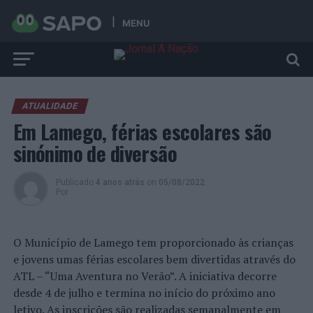
MENU
ATUALIDADE
Em Lamego, férias escolares são
sinónimo de diversão
Publicado
4 anos atrás
on
05/08/2022
Por
O Município de Lamego tem proporcionado às crianças
e jovens umas férias escolares bem divertidas através do
ATL – “Uma Aventura no Verão”. A iniciativa decorre
desde 4 de julho e termina no início do próximo ano
letivo. As inscrições são realizadas semanalmente em