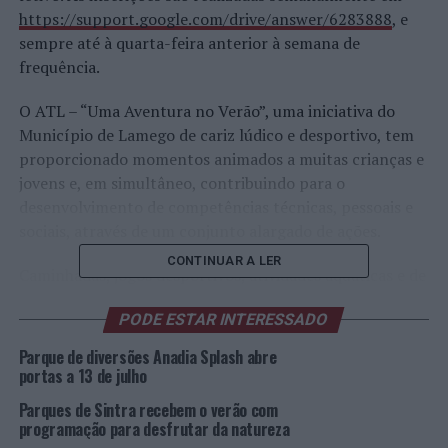
https://support.google.com/drive/answer/6283888
, e
sempre até à quarta-feira anterior à semana de
frequência.
O ATL – “Uma Aventura no Verão”, uma iniciativa do
Município de Lamego de cariz lúdico e desportivo, tem
proporcionado momentos animados a muitas crianças e
jovens e, em simultâneo, contribuindo para o
desenvolvimento de competências técnicas, pessoais e
sociais, através de um conjunto alargado de ações.
CONTINUAR A LER
Caminhadas, jogos desportivos, atividades aquáticas e de
animação, visitas temáticas, ateliers e muitas outras
PODE ESTAR INTERESSADO
iniciativas, têm preenchido os dias destes pequenos
lamecenses, entre os três e os doze anos.
Parque de diversões Anadia Splash abre
portas a 13 de julho
Parques de Sintra recebem o verão com
Yoga
programação para desfrutar da natureza
do