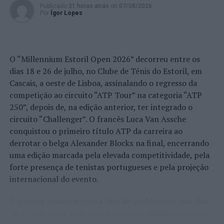
Publicado
21 horas atrás
on
07/08/2026
Por
Ígor Lopes
Fotos: CML.
O “Millennium Estoril Open 2026” decorreu entre os
TÓPICOS RELACIONADOS:
ATIVIDADES
DESTAQUE
FÉRIAS
LAMEGO
VERÃO
dias 18 e 26 de julho, no Clube de Ténis do Estoril, em
Cascais, a oeste de Lisboa, assinalando o regresso da
PRÓXIMO
Madeira: PSP faz quatro detidos por tráfico de
competição ao circuito “ATP Tour” na categoria “ATP
estupefacientes
250”, depois de, na edição anterior, ter integrado o
circuito “Challenger”. O francês Luca Van Assche
NÃO PERCA
Confederação Nacional da Agricultura: “Quatro anos
conquistou o primeiro título ATP da carreira ao
depois, falta (vontade política para) concretizar o
derrotar o belga Alexander Blockx na final, encerrando
Estatuto da Agricultura Familiar”
uma edição marcada pela elevada competitividade, pela
forte presença de tenistas portugueses e pela projeção
internacional do evento.
O torneio arrancou com a fase de qualificação, nos dias
18 e 19 de julho, reunindo dezenas de atletas em busca