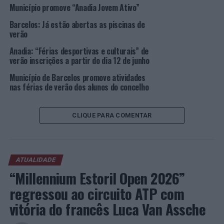
Município promove “Anadia Jovem Ativo”
riso
(Foto:
Barcelos: Já estão abertas as piscinas de
CML)
verão
A Vice-Presidente da Câmara Municipal de Lamego,
Anadia: “Férias desportivas e culturais” de
Catarina Ribeiro, acompanhou durante uma tarde, as
verão inscrições a partir do dia 12 de junho
crianças que participam no ATL – “Uma Aventura no
Município de Barcelos promove atividades
Verão” e, também ela, teve oportunidade de experienciar
nas férias de verão dos alunos do concelho
algumas das atividades. “O Município de Lamego tem
investido muito na promoção do desporto e de
atividades lúdicas junto da sua população mais jovem,
CLIQUE PARA COMENTAR
visando a melhoria da sua qualidade de vida e o seu pleno
desenvolvimento. Mas este ATL de Verão, é também uma
forma de apoiar as famílias durante as férias escolares.”,
ATUALIDADE
explica.
“Millennium Estoril Open 2026”
O ATL “Uma Aventura no Verão” funciona de segunda a
regressou ao circuito ATP com
sexta-feira, das 7h30 às 19h30. As inscrições são
vitória do francês Luca Van Assche
realizadas semanalmente e sempre até à quarta-feira
anterior à semana de frequência.