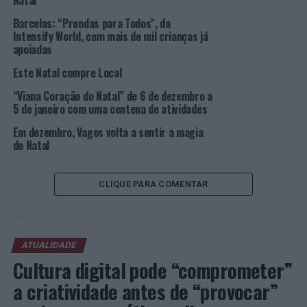
Natal
por alguma razão não estão nas melhores condições
Barcelos: “Prendas para Todos”, da
para venda, são entregues a instituições para sopas,
Intensify World, com mais de mil crianças já
saladas, compotas e doces.
apoiadas
Este Natal compre Local
Foto: CMAV.
“Viana Coração do Natal” de 6 de dezembro a
5 de janeiro com uma centena de atividades
TÓPICOS RELACIONADOS:
ALBERGARIA-A-VELHA
DESTAQUE
NATAL
SOLIDARIEDADE
SUSTENTABILIDADE
Em dezembro, Vagos volta a sentir a magia
do Natal
PRÓXIMO
“Lugar das Cores”, em Albergaria, convida a celebrar o
Natal
CLIQUE PARA COMENTAR
NÃO PERCA
Leiria: Detenção por tráfico de droga junto a escola
primária
ATUALIDADE
Cultura digital pode “comprometer”
a criatividade antes de “provocar”