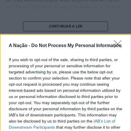
pré-frontal, responsável pelo planejamento e controle
executivo.
O pesquisador afirma que plataformas digitais também
CONTINUAR A LER
estimulam continuamente o sistema de recompensa do
cérebro, favorecendo a fadiga mental, a dificuldade de
A Nação -
Do Not Process My Personal Information
manter a atenção e a procrastinação. Na sua visão,
ATUALIDADE
tarefas inacabadas permanecem ativas na memória e
“Millennium Estoril Open 2026”
If you wish to opt-out of the sale, sharing to third parties, or
aumentam a sensação de sobrecarga, enquanto o stress
processing of your personal or sensitive information for
prolongado pode elevar os níveis de cortisol e
regressou ao circuito ATP com
targeted advertising by us, please use the below opt-out
prejudicar o desempenho cognitivo.
vitória do francês Luca Van Assche
section to confirm your selection. Please note that after your
opt-out request is processed you may continue seeing
Fabiano de Abreu Agrela Rodrigues ressalta que não há
interest-based ads based on personal information utilized by
Publicado
2 dias atrás
on
07/08/2026
evidências de que o ambiente digital provoque mudanças
us or personal information disclosed to third parties prior to
Por
Ígor Lopes
genéticas na espécie humana. A adaptação observada,
your opt-out. You may separately opt-out of the further
afirma, ocorre por meio da neuroplasticidade, processo
disclosure of your personal information by third parties on the
IAB’s list of downstream participants. This information may
pelo qual os circuitos neurais se reorganizam em
also be disclosed by us to third parties on the
IAB’s List of
resposta às experiências.
O “Millennium Estoril Open 2026” decorreu entre os
Downstream Participants
that may further disclose it to other