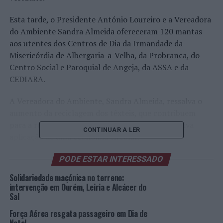
Esta tarde, o Presidente António Loureiro e a Vereadora
do Ambiente Sandra Almeida ofereceram 120 mantas
aos utentes dos Centros de Dia da Irmandade da
Misericórdia de Albergaria-a-Velha, da Probranca, do
Centro Social e Paroquial de Angeja, da ASSA e da
CEDIARA.
A Vereadora do Ambiente, Sandra Almeida, ressalva o
aumento da reciclagem dos têxteis, que contribuem
para a redução da pegada ecológica e para a efetiva
CONTINUAR A LER
aplicação de uma economia circular.
Esta é mais uma iniciativa sustentável, integrada na
PODE ESTAR INTERESSADO
programação natalícia “Lugar das Cores”, que se junta à
Solidariedade maçónica no terreno:
campanha de combate ao desperdício alimentar “Aqui,
intervenção em Ourém, Leiria e Alcácer do
Fruta Feia não vai para o Lixo!”, a decorrer à quarta e ao
Sal
sábado durante o mês de dezembro, no Mercado
Força Aérea resgata passageiro em Dia de
Municipal – A Praça. Nesta campanha, os alimentos, que