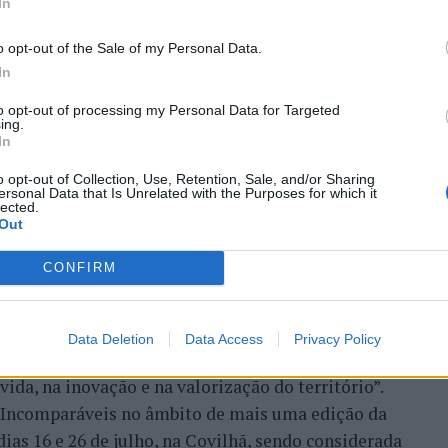
In
zação imobiliária como
o opt-out of the Sale of my Personal Data.
to da Beira Interior
In
to opt-out of processing my Personal Data for Targeted
ing.
In
o opt-out of Collection, Use, Retention, Sale, and/or Sharing
ersonal Data that Is Unrelated with the Purposes for which it
lected.
Out
CONFIRM
 Carlos, defende que a Beira Interior, localizada
um período de “forte crescimento económico e
úne atualmente “condições para atrair novos
Data Deletion
Data Access
Privacy Policy
xar população e consolidar um modelo de
ida, na inovação e na valorização do território”.
a Incomparáveis no âmbito de mais uma edição da
dias 16 e 26 de julho, na Covilhã, sendo considerada