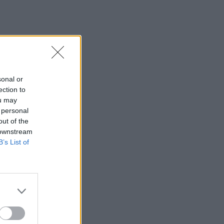
sonal or
ection to
ou may
 personal
out of the
 downstream
B’s List of