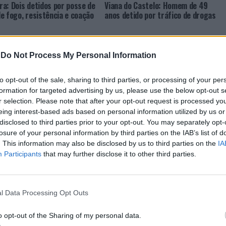
a: Dois detidos por posse de
Viana do Castelo: Homem de 49
e fogo, resistência e coação
anos detido por tráfico de drogas
-
Do Not Process My Personal Information
to opt-out of the sale, sharing to third parties, or processing of your per
formation for targeted advertising by us, please use the below opt-out s
r selection. Please note that after your opt-out request is processed y
eing interest-based ads based on personal information utilized by us or
disclosed to third parties prior to your opt-out. You may separately opt-
losure of your personal information by third parties on the IAB’s list of
CLIQUE PARA COMENTAR
. This information may also be disclosed by us to third parties on the
IA
Participants
that may further disclose it to other third parties.
l Data Processing Opt Outs
a aponta investimento
o opt-out of the Sharing of my personal data.