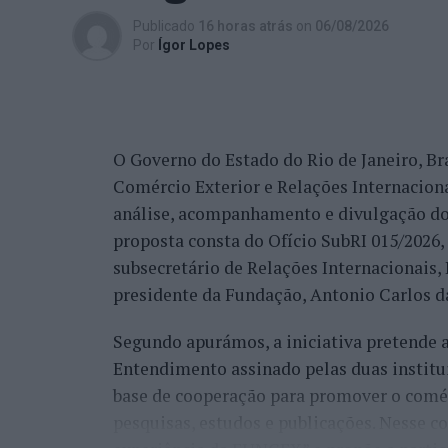
trabalho de divulgação e de ação”, descrev
Publicado
16 horas atrás
on
06/08/2026
reconhecimento se reflete igualmente na 
Por
Ígor Lopes
internacionais.
“Nós estamos a conquistar não só cada cid
muitos países que vêm diretamente ter co
O Governo do Estado do Rio de Janeiro, Bra
venda do imóvel deles, para comprar um i
Comércio Exterior e Relações Internacio
revelou.
análise, acompanhamento e divulgação do
proposta consta do Ofício SubRI 015/2026, 
A procura internacional e a transfo
subsecretário de Relações Internacionais
“crescimento da região”
presidente da Fundação, Antonio Carlos da
Segundo apurámos, a iniciativa pretende
Além da procura nacional, António Carlos 
Entendimento assinado pelas duas institu
está também a captar investidores estrang
base de cooperação para promover o comérc
espanhóis”.
pesquisas, estudos e publicações. Nesse c
Na perspetiva deste profissional, esta pr