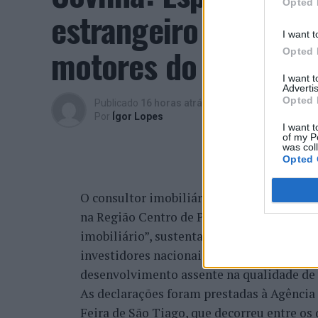
Opted 
estrangeiro e valori
I want t
motores do crescimen
Opted 
I want 
Advertis
Opted 
Publicado
16 horas atrás
on
06/08/2026
Por
Ígor Lopes
I want t
of my P
was col
Opted 
O consultor imobiliário português, António
na Região Centro de Portugal, atravessa 
imobiliário”, sustentando que a região re
investidores nacionais e estrangeiros, fi
desenvolvimento assente na qualidade de v
As declarações foram prestadas à Agênci
Feira de São Tiago, que decorreu entre os 