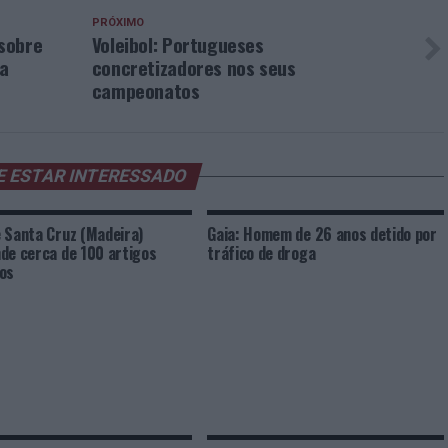
PRÓXIMO
sobre
Voleibol: Portugueses
na
concretizadores nos seus
campeonatos
E ESTAR INTERESSADO
 Santa Cruz (Madeira)
Gaia: Homem de 26 anos detido por
de cerca de 100 artigos
tráfico de droga
os