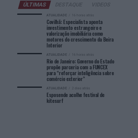
ÚLTIMAS
DESTAQUE
VIDEOS
ATUALIDADE
16 horas atrás
Covilhã: Especialista aponta
investimento estrangeiro e
valorização imobiliária como
motores do crescimento da Beira
Interior
ATUALIDADE
16 horas atrás
Rio de Janeiro: Governo do Estado
propõe parceria com a FUNCEX
para “reforçar inteligência sobre
comércio exterior”
ATUALIDADE
2 dias atrás
Esposende acolhe festival de
kitesurf