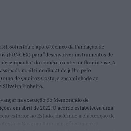
eu este consultor, que acrescentou que esse
confiança demonstrada por clientes nacionais e
ade do país, mas inclusive outros países. Há
migo, já, com a minha equipa, para fazermos a
sil, solicitou o apoio técnico da Fundação de
móvel, para um desenvolvimento turístico”,
nais (FUNCEX) para “desenvolver instrumentos de
 desempenho” do comércio exterior fluminense. A
assinado no último dia 21 de julho pelo
rmação da habitação impulsionam o
, Bruno de Queiroz Costa, e encaminhado ao
 Silveira Pinheiro.
 avançar na execução do Memorando de
frisa que o mercado imobiliário da Beira Interior
ições em abril de 2022. O acordo estabeleceu uma
eiros, “nomeadamente do Brasil, França, Israel e
io exterior no Estado, incluindo a elaboração de
ontexto, o Governo fluminense “reconhece a
ocura resulta de uma tendência que antecipou ainda