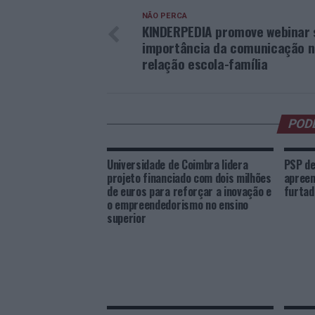
NÃO PERCA
KINDERPEDIA promove webinar 
importância da comunicação 
relação escola-família
POD
Universidade de Coimbra lidera
PSP de
projeto financiado com dois milhões
apreen
de euros para reforçar a inovação e
furtad
o empreendedorismo no ensino
superior