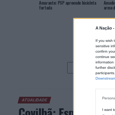
Amarante: PSP apreende bicicleta
Amador
furtada
arma d
A Nação 
If you wish 
sensitive in
confirm you
continue se
information 
further disc
participants
Downstream 
Persona
ATUALIDADE
Covilhã: Especialist
I want t