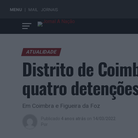
MENU
MAIL
JORNAIS
ATUALIDADE
Distrito de Coim
quatro detenções
Em Coimbra e Figueira da Foz
Publicado
4 anos atrás
on
14/03/2022
Por