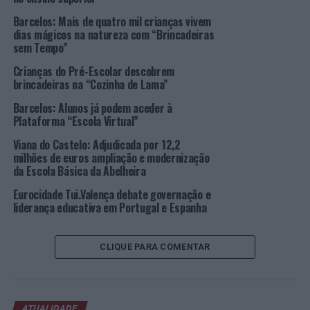
meses, a empresa de
edtech
dedica um
webinar
a um
Barcelos: Mais de quatro mil crianças vivem
tema, sempre com a educação e a tecnologia como
dias mágicos na natureza com “Brincadeiras
sem Tempo”
pilares essenciais. Todas as sessões estão disponíveis na
página de
Facebook
da KINDERPEDIA Portugal.
Crianças do Pré-Escolar descobrem
brincadeiras na “Cozinha de Lama”
Sobre a KINDERPEDIA
Barcelos: Alunos já podem aceder à
Plataforma “Escola Virtual”
A KINDERPEDIA é uma plataforma inovadora de
educação que fornece toda a infraestrutura digital
Viana do Castelo: Adjudicada por 12,2
milhões de euros ampliação e modernização
necessária para que as instituições de ensino trabalhem
da Escola Básica da Abelheira
de forma inteligente e se comuniquem de forma
eficiente e transparente, tanto em sala de aula, quanto
Eurocidade Tui.Valença debate governação e
liderança educativa em Portugal e Espanha
em
online
.
Hoje, mais de 2.000 escolas e jardins de infância em 14
CLIQUE PARA COMENTAR
países, em quatro continentes, totalizando quase
200.000 utilizadores, estão registados na KINDERPEDIA.
A KINDERPEDIA está hospedada na nuvem, disponível
em 15 idiomas, e funciona como um aplicativo móvel
ATUALIDADE