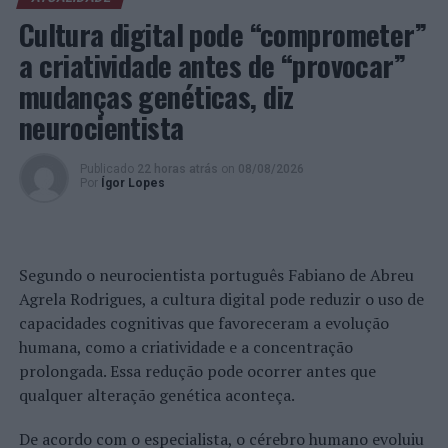
nativo para
Android
e
iOS
, para professores e diretores,
Cultura digital pode “comprometer”
bem como alunos e pais. A solução tem sido
a criatividade antes de “provocar”
amplamente reconhecida pelo seu carácter inovador e
mudanças genéticas, diz
impacto social, através da obtenção de vários prémios,
como o selo de excelência atribuído pela União Europeia.
neurocientista
Imagem: KINDERPEDIA.
Publicado
22 horas atrás
on
08/08/2026
Por
Ígor Lopes
TÓPICOS RELACIONADOS:
DESTAQUE
EDUCAÇÃO
ENSINO
KINDERPEDIA
RUI PEDRO PIRES
WEBINAR
PRÓXIMO
Segundo o neurocientista português Fabiano de Abreu
Distrito de Coimbra: Fim de semana com quatro
Agrela Rodrigues, a cultura digital pode reduzir o uso de
detenções pela PSP
capacidades cognitivas que favoreceram a evolução
NÃO PERCA
humana, como a criatividade e a concentração
“O Velho da Horta”, de Gil Vicente”, no palco do
prolongada. Essa redução pode ocorrer antes que
auditório municipal de Santa Marta de Penaguião
qualquer alteração genética aconteça.
De acordo com o especialista, o cérebro humano evoluiu