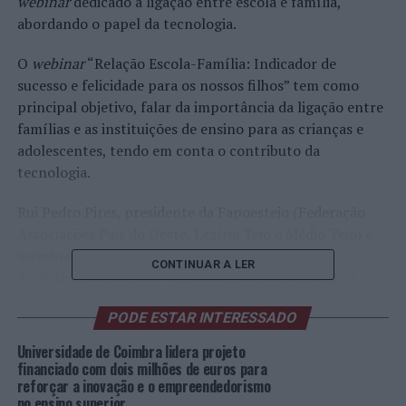
webinar
dedicado à ligação entre escola e família,
abordando o papel da tecnologia.
O
webinar
“Relação Escola-Família: Indicador de
sucesso e felicidade para os nossos filhos” tem como
principal objetivo, falar da importância da ligação entre
famílias e as instituições de ensino para as crianças e
adolescentes, tendo em conta o contributo da
tecnologia.
Rui Pedro Pires, presidente da Fapoestejo (Federação
Associações Pais do Oeste, Lezíria Tejo e Médio Tejo) e
membro da CONFAP (Confederação Nacional de
CONTINUAR A LER
Associações de Pais), é o convidado deste
webinar
. A
inscrição é gratuita e está disponível em
PODE ESTAR INTERESSADO
https://docs.google.com/forms/d/e/1FAIpQLSehYw0D7zl
.
Universidade de Coimbra lidera projeto
financiado com dois milhões de euros para
Esta sessão integra-se num conjunto de
webinars
reforçar a inovação e o empreendedorismo
no ensino superior
promovidos pela KINDERPEDIA Portugal. Todos os