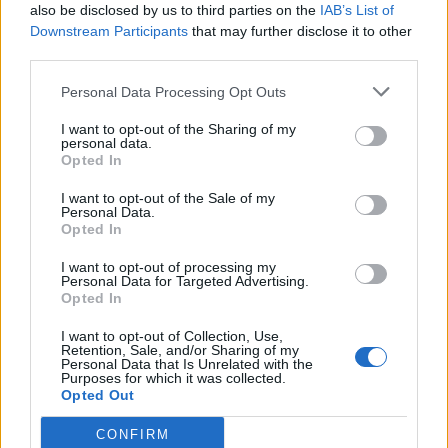
also be disclosed by us to third parties on the
IAB’s List of
afirma, ocorre por meio da neuroplasticidade, processo
Downstream Participants
that may further disclose it to other
pelo qual os circuitos neurais se reorganizam em
third parties.
resposta às experiências.
O “Millennium Estoril Open 2026” decorreu entre os
dias 18 e 26 de julho, no Clube de Ténis do Estoril, em
Personal Data Processing Opt Outs
“O principal desafio é preservar a capacidade de reflexão
Cascais, a oeste de Lisboa, assinalando o regresso da
profunda em um contexto marcado pela abundância de
I want to opt-out of the Sharing of my
competição ao circuito “ATP Tour” na categoria “ATP
personal data.
informações e pela rápida evolução tecnológica. O
250”, depois de, na edição anterior, ter integrado o
Opted In
potencial cognitivo humano permanece, mas o seu
circuito “Challenger”. O francês Luca Van Assche
I want to opt-out of the Sale of my
desenvolvimento depende de como o cérebro é
conquistou o primeiro título ATP da carreira ao
Personal Data.
exercitado no cotidiano”, finalizou Fabiano de Abreu
Opted In
derrotar o belga Alexander Blockx na final, encerrando
Agrela Rodrigues.
uma edição marcada pela elevada competitividade, pela
I want to opt-out of processing my
forte presença de tenistas portugueses e pela projeção
Personal Data for Targeted Advertising.
Ígor Lopes
Opted In
internacional do evento.
I want to opt-out of Collection, Use,
O torneio arrancou com a fase de qualificação, nos dias
Retention, Sale, and/or Sharing of my
Personal Data that Is Unrelated with the
18 e 19 de julho, reunindo dezenas de atletas em busca
Purposes for which it was collected.
de um lugar no quadro principal. A cerimónia de
Opted Out
CONTINUAR A LER
abertura contou com a presença do presidente da
CONFIRM
Câmara Municipal de Cascais, Nuno Piteira Lopes,