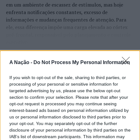
em um ambiente de escassez de estímulos, mas hoje
enfrenta notificações constantes, excesso de
informações e mudanças frequentes de atenção. Para
ele, essa diferença impõe uma carga elevada ao córtex
pré-frontal, responsável pelo planejamento e controle
executivo.
O pesquisador afirma que plataformas digitais também
CONTINUAR A LER
A Nação -
Do Not Process My Personal Information
estimulam continuamente o sistema de recompensa do
cérebro, favorecendo a fadiga mental, a dificuldade de
manter a atenção e a procrastinação. Na sua visão,
If you wish to opt-out of the sale, sharing to third parties, or
ATUALIDADE
processing of your personal or sensitive information for
tarefas inacabadas permanecem ativas na memória e
“Millennium Estoril Open 2026”
targeted advertising by us, please use the below opt-out
aumentam a sensação de sobrecarga, enquanto o stress
section to confirm your selection. Please note that after your
prolongado pode elevar os níveis de cortisol e
regressou ao circuito ATP com
opt-out request is processed you may continue seeing
prejudicar o desempenho cognitivo.
vitória do francês Luca Van Assche
interest-based ads based on personal information utilized by
us or personal information disclosed to third parties prior to
Fabiano de Abreu Agrela Rodrigues ressalta que não há
your opt-out. You may separately opt-out of the further
Publicado
2 dias atrás
on
07/08/2026
evidências de que o ambiente digital provoque mudanças
disclosure of your personal information by third parties on the
Por
Ígor Lopes
genéticas na espécie humana. A adaptação observada,
IAB’s list of downstream participants. This information may