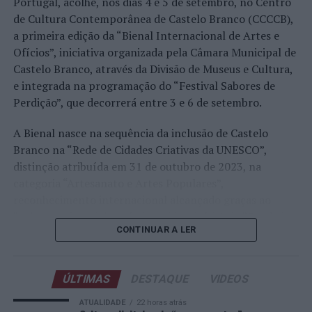
Portugal, acolhe, nos dias 4 e 5 de setembro, no Centro
realizado em território nacional. Nuno Borges, Jaime
de Cultura Contemporânea de Castelo Branco (CCCCB),
Faria, Henrique Rocha, Frederico Ferreira Silva, Tiago
a primeira edição da “Bienal Internacional de Artes e
Pereira e Tiago Torres integraram o quadro principal,
Ofícios”, iniciativa organizada pela Câmara Municipal de
beneficiando, de igual modo, da reorganização dos wild
Castelo Branco, através da Divisão de Museus e Cultura,
cards após as entradas diretas de alguns jogadores.
e integrada na programação do “Festival Sabores de
Perdição”, que decorrerá entre 3 e 6 de setembro.
Entre os portugueses, Tiago Torres e Jaime Faria
protagonizaram as melhores campanhas da edição,
A Bienal nasce na sequência da inclusão de Castelo
ambos alcançando os quartos de final. Torres assinou
Branco na “Rede de Cidades Criativas da UNESCO”,
um dos resultados mais marcantes do torneio ao
distinção atribuída em 31 de outubro de 2023, na
eliminar o chileno Alejandro Tabilo, terceiro cabeça de
categoria “Artesanato e Artes Populares”,
série e um dos principais favoritos à conquista do título,
reconhecimento internacional alcançado graças ao
antes de ser afastado pelo francês Hugo Gaston nos
“valor patrimonial, artístico e identitário” do “Bordado
quartos de final.
CONTINUAR A LER
de Castelo Branco”, uma das manifestações mais
emblemáticas da cultura portuguesa e elemento central
Já Jaime Faria venceu o peruano Gonzalo Bueno e o
da identidade albicastrense.
neerlandês Botic van de Zandschulp, alcançando
ÚLTIMAS
DESTAQUE
VIDEOS
também os quartos de final, onde acabou eliminado pelo
Ao longo de dois dias, especialistas nacionais e
ATUALIDADE
22 horas atrás
italiano Luciano Darderi, num encontro decidido em três