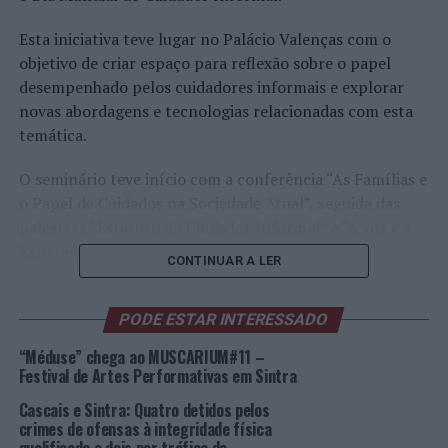
Esta iniciativa teve lugar no Palácio Valenças com o
objetivo de criar espaço para reflexão sobre o papel
desempenhado pelos cuidadores informais e explorar
novas abordagens e tecnologias relacionadas com esta
temática.
O seminário teve início com a conferência “As Famílias e
o Papel de Cuidados na Sociedade Atual”, seguida das
palestras “Estatuto do Cuidador Informal” e “A voz e a
Experiência dos Cuidados Informais”.
CONTINUAR A LER
Recorde-se que, em março deste ano, a Câmara
Municipal de Sintra foi distinguida com o selo de mérito
PODE ESTAR INTERESSADO
do Movimento Cuidar dos Cuidadores Informais, pelo
“Méduse” chega ao MUSCARIUM#11 –
projeto “Estimulação Global da Pessoa com Demência –
Festival de Artes Performativas em Sintra
um auxiliar para cuidadores informais” elaborado com o
Cascais e Sintra: Quatro detidos pelos
propósito de ajudar os cuidadores informais a estimular
crimes de ofensas à integridade física
a pessoa com demência e a contribuírem para melhorar