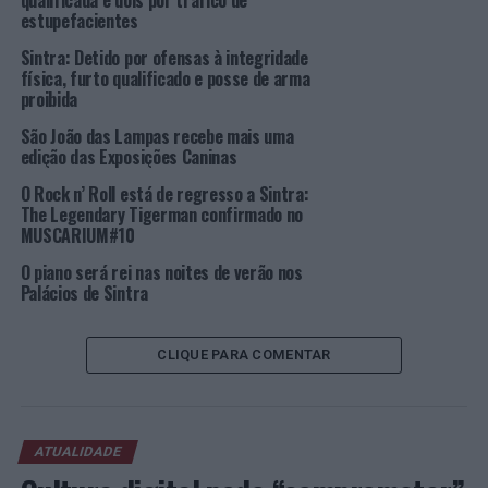
qualificada e dois por tráfico de
o seu bem-estar, autonomia e qualidade de vida.
estupefacientes
Sintra: Detido por ofensas à integridade
Esta distinção permitiu a integração de Sintra na “Rede
física, furto qualificado e posse de arma
Nacional de Autarquias que Cuidam dos Cuidadores
proibida
Informais”, dando consistência à política social e de
São João das Lampas recebe mais uma
saúde do município cujo propósito é o bem-estar e
edição das Exposições Caninas
qualidade de vida da população, com especial enfoque a
O Rock n’ Roll está de regresso a Sintra:
população sénior e os seus mais diretos cuidadores.
The Legendary Tigerman confirmado no
MUSCARIUM#10
O Dia Mundial do Cuidador Informal é celebrado a 5 de
novembro e foi instituído com o intuito de prestar
O piano será rei nas noites de verão nos
Palácios de Sintra
homenagem a todas as pessoas que, de forma informal,
prestam cuidados básicos a quem não pode cuidar de si
próprio.
CLIQUE PARA COMENTAR
Foto: CMS.
ATUALIDADE
TÓPICOS RELACIONADOS:
CUIDADORES INFORMAIS
DESTAQUE
SINTRA