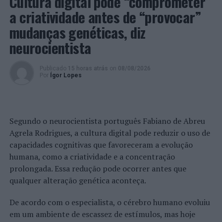
Cultura digital pode “comprometer”
a criatividade antes de “provocar”
PRÓXIMO
Sintra acolhe Fórum da Biodiversidade do Parque
mudanças genéticas, diz
Natural Sintra-Cascais
neurocientista
NÃO PERCA
Alunos de Sintra vão debater a proteção do meio
marinho e da biodiversidade
Publicado
15 horas atrás
on
08/08/2026
Por
Ígor Lopes
Segundo o neurocientista português Fabiano de Abreu
Agrela Rodrigues, a cultura digital pode reduzir o uso de
capacidades cognitivas que favoreceram a evolução
humana, como a criatividade e a concentração
prolongada. Essa redução pode ocorrer antes que
qualquer alteração genética aconteça.
De acordo com o especialista, o cérebro humano evoluiu
em um ambiente de escassez de estímulos, mas hoje