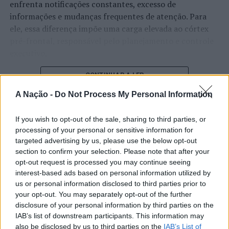
enfrenta notificações constantes, excesso de
informações e mudanças frequentes de atenção. Para
ele, essa diferença impõe uma carga elevada ao córtex
pré-frontal, responsável pelo planejamento e controle
executivo.
O pesquisador afirma que plataformas digitais também
CONTINUAR A LER
estimulam continuamente o sistema de recompensa do
A Nação -
Do Not Process My Personal Information
cérebro, favorecendo a fadiga mental, a dificuldade de
manter a atenção e a procrastinação. Na sua visão,
If you wish to opt-out of the sale, sharing to third parties, or
ATUALIDADE
tarefas inacabadas permanecem ativas na memória e
processing of your personal or sensitive information for
“Millennium Estoril Open 2026”
aumentam a sensação de sobrecarga, enquanto o stress
targeted advertising by us, please use the below opt-out
prolongado pode elevar os níveis de cortisol e
regressou ao circuito ATP com
section to confirm your selection. Please note that after your
prejudicar o desempenho cognitivo.
opt-out request is processed you may continue seeing
vitória do francês Luca Van Assche
interest-based ads based on personal information utilized by
Fabiano de Abreu Agrela Rodrigues ressalta que não há
us or personal information disclosed to third parties prior to
Publicado
2 dias atrás
on
07/08/2026
your opt-out. You may separately opt-out of the further
evidências de que o ambiente digital provoque mudanças
Por
Ígor Lopes
disclosure of your personal information by third parties on the
genéticas na espécie humana. A adaptação observada,
IAB’s list of downstream participants. This information may
afirma, ocorre por meio da neuroplasticidade, processo
also be disclosed by us to third parties on the
IAB’s List of