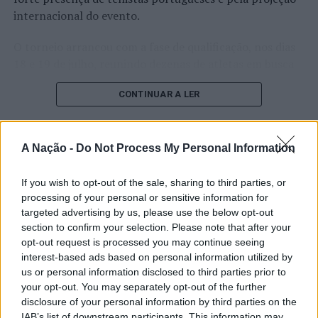
TÓPICOS RELACIONADOS:
ATIVIDADES
CONCERTO
internacional do evento.
CONTEÚDO PUBLICITÁRIO
DESIGNER OUTLET ALGARVE
DESTAQUE
NATAL
O torneio arrancou com a fase de qualificação, nos dias
PRÓXIMO
18 e 19 de julho, reunindo dezenas de atletas em busca
Novo espaço de treino personalizado abre no centro de
de um lugar no quadro principal. A cerimónia de
Oeiras.
CONTINUAR A LER
abertura contou com a presença do presidente da
NÃO PERCA
Câmara Municipal de Cascais, Nuno Piteira Lopes,
Barcelos: Prémio Palco de Terra para o Teatro Escoitade
acompanhado pelo executivo municipal, assinalando o
e Manuel Ramos Costa
início de uma competição que voltou a colocar o
A Nação -
Do Not Process My Personal Information
ATUALIDADE
concelho no centro do calendário internacional do
Castelo Branco: “Bienal
ténis.
If you wish to opt-out of the sale, sharing to third parties, or
Internacional de Artes e Ofícios”
processing of your personal or sensitive information for
targeted advertising by us, please use the below opt-out
Apesar das desistências de última hora de jogadores
promete afirmar artesanato,
section to confirm your selection. Please note that after your
como Casper Ruud (Noruega), Alejandro Davidovich
património e inovação como
opt-out request is processed you may continue seeing
Fokina (Espanha) e Matteo Arnaldi (Itália), a prova
interest-based ads based on personal information utilized by
“motores de desenvolvimento
apresentou um quadro competitivo de elevado nível,
us or personal information disclosed to third parties prior to
liderado pelo russo Andrey Rublev, primeiro cabeça de
económico e cultural” do município
your opt-out. You may separately opt-out of the further
série, pelo italiano Luciano Darderi, pelo chileno
disclosure of your personal information by third parties on the
português
Alejandro Tabilo e pelo belga Alexander Blockx.
IAB’s list of downstream participants. This information may