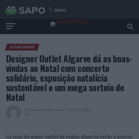
MENU
ATUALIDADE
Designer Outlet Algarve dá as boas-
vindas ao Natal com concerto
solidário, exposição natalícia
sustentável e um mega sorteio de
Natal
Publicado
4 anos atrás
on
03/12/2022
Por
As ruas do maior
outlet
da região algarvia estão a postos