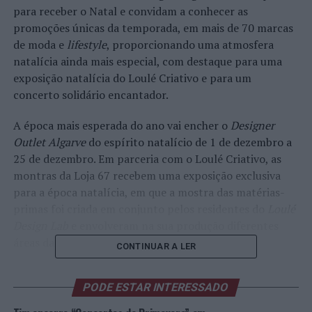
para receber o Natal e convidam a conhecer as
promoções únicas da temporada, em mais de 70 marcas
de moda e
lifestyle
, proporcionando uma atmosfera
natalícia ainda mais especial, com destaque para uma
exposição natalícia do Loulé Criativo e para um
concerto solidário encantador.
A época mais esperada do ano vai encher o
Designer
Outlet Algarve
do espírito natalício de 1 de dezembro a
25 de dezembro. Em parceria com o Loulé Criativo, as
montras da Loja 67 recebem uma exposição exclusiva
para a época natalícia, em que a mostra das matérias-
primas foi criada em conjunto pelos residentes do
Loulé
Design Lab
e envolveram na sua produção diferentes
áreas da criação local.
CONTINUAR A LER
A música vai também encantar o
Designer Outlet
PODE ESTAR INTERESSADO
Algarve
durante a época natalícia com o concerto
solidário da
The Algarve International Orchestra
nos dias