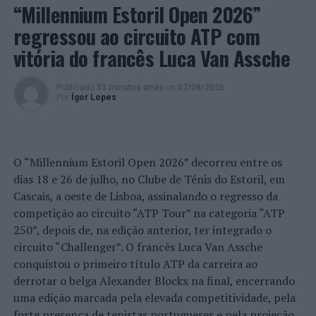
“Millennium Estoril Open 2026”
Para mais informações clique em
regressou ao circuito ATP com
https://www.designeroutletalgarve.com/destaques/notici
vitória do francês Luca Van Assche
sorteio-de-natal
(Concurso publicitário n.º 02/2022,
autorizado pelo Presidente da Câmara Municipal de
Loulé).
Publicado
53 minutos atrás
on
07/08/2026
Por
Ígor Lopes
Para além destas ações, os visitantes podem, ainda,
encontrar toda a magia do Natal, com uma decoração
muito especial e acolhedora, em que um dos principais
O “Millennium Estoril Open 2026” decorreu entre os
destaques é o tradicional arco do beijo de Natal, mas
dias 18 e 26 de julho, no Clube de Ténis do Estoril, em
também um mini Austin como
selfie spot
.
Cascais, a oeste de Lisboa, assinalando o regresso da
competição ao circuito “ATP Tour” na categoria “ATP
Nesta quadra, o
Designer Outlet Algarve
terá, ainda, mais
250”, depois de, na edição anterior, ter integrado o
oportunidades para as compras de última hora, com
circuito “Challenger”. O francês Luca Van Assche
produtos “
best seller
” das marcas aos melhores preços.
conquistou o primeiro título ATP da carreira ao
derrotar o belga Alexander Blockx na final, encerrando
Foto: DOA.
uma edição marcada pela elevada competitividade, pela
forte presença de tenistas portugueses e pela projeção