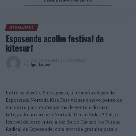
CLIQUE PARA COMENTAR
rápida ao teste nasofaríngeo SARS-CoV-2 RT-PCR ao
sétimo dia, i.e. 15 (60%)
versus
5 (20%) do outro grupo, p
= 0,009.
ATUALIDADE
Por outro lado, os sintomas agudos associados ao
Esposende acolhe festival de
COVID-19 foram resolvidos mais rapidamente no grupo
kitesurf
a quem foi ministrado o Nasafytol® ao sétimo dia, i.e.15
(60%)
versus
10 (40%) no grupo que se submeteu apenas
Publicado
1 dia atrás
on
05/08/2026
ao tratamento
standard
.
Por
Ígor Lopes
Por seu turno, os pacientes do grupo a quem foi
ministrado o Nasafytol® apresentaram uma diminuição
significativamente mais elevada dos níveis de PCR ao
Entre os dias 7 e 9 de agosto, a primeira edição do
sétimo dia, com uma média de 34,0 a 11 mg/dL e por
Esposende Nortada Kite Fest vai ser o novo ponto de
comparação com o grupo que não tomou o suplemento,
encontro para os desportos de vento e do mar.
36,0 a 22,0 mg/dL, p = 0,006.
Integrado no circuito Nortada Ocean Rides 2026, o
festival decorre entre a foz do rio Cávado e o Parque
Os resultados obtidos concluem igualmente que o
Radical de Esposende, com entrada gratuita para o
tratamento adjuvante com o Nasafytol® é seguro e que