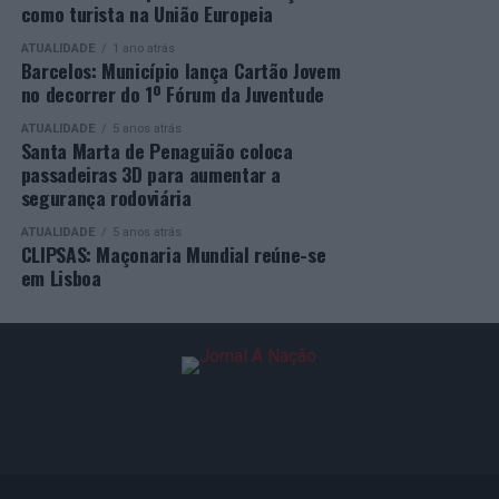
empregabilidade e a valorização do capital humano do
como turista na União Europeia
concelho e da região.
ATUALIDADE
1 ano atrás
Barcelos: Município lança Cartão Jovem
A Empresa Municipal de Educação e Cultura de Barcelos
no decorrer do 1º Fórum da Juventude
felicita todos os diplomados por esta importante
conquista, desejando-lhes os maiores sucessos pessoais,
ATUALIDADE
5 anos atrás
Santa Marta de Penaguião coloca
profissionais e académicos, convicta de que este diploma
passadeiras 3D para aumentar a
representa o início de novas oportunidades e novos
segurança rodoviária
desafios.
ATUALIDADE
5 anos atrás
CLIPSAS: Maçonaria Mundial reúne-se
em Lisboa