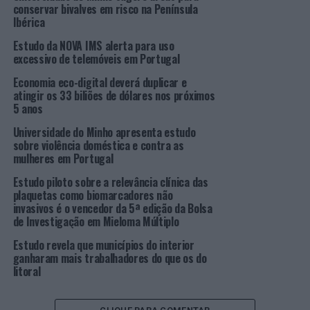
O novo ensaio clínico comparou os resultados
conservar bivalves em risco na Península
Ibérica
apresentados por um grupo de pacientes submetidos ao
tratamento
standard
(SOC) do COVID-19 em conjugação
Estudo da NOVA IMS alerta para uso
com o Nasafytol®, face a outro grupo que foi tratado
excessivo de telemóveis em Portugal
apenas com o SOC. O ensaio clínico incluiu apenas
Economia eco-digital deverá duplicar e
pacientes em regime ambulatório e diagnosticados com
atingir os 33 biliões de dólares nos próximos
COVID-19 em fase inicial, com sintomas leves a
5 anos
moderados, confirmados por testes RT-PCR. Recorde-se
Universidade do Minho apresenta estudo
que o tratamento
standard
inclui paracetamol e/ou um
sobre violência doméstica e contra as
antibiótico (azitromicina). Os pacientes incluídos no
mulheres em Portugal
grupo do Nasafytol® tomaram duas cápsulas deste
Estudo piloto sobre a relevância clínica das
complemento alimentar, duas vezes por dia, durante 14
plaquetas como biomarcadores não
dias. Os pacientes de ambos os grupos receberam o
invasivos é o vencedor da 5ª edição da Bolsa
de Investigação em Mieloma Múltiplo
mesmo SOC.
Estudo revela que municípios do interior
O ensaio clínico aleatório envolveu 50 pacientes, 25 por
ganharam mais trabalhadores do que os do
litoral
cada grupo de tratamento. Os pacientes a quem foi
ministrado o Nasafytol® em conjunto com o tratamento
standard
apresentaram uma resposta negativa mais