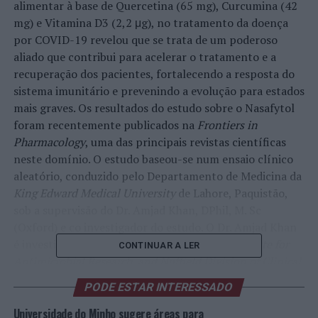
alimentar à base de Quercetina (65 mg), Curcumina (42
mg) e Vitamina D3 (2,2 μg), no tratamento da doença
por COVID-19 revelou que se trata de um poderoso
aliado que contribui para acelerar o tratamento e a
recuperação dos pacientes, fortalecendo a resposta do
sistema imunitário e prevenindo a evolução para estados
mais graves. Os resultados do estudo sobre o Nasafytol
foram recentemente publicados na
Frontiers in
Pharmacology
, uma das principais revistas científicas
neste domínio. O estudo baseou-se num ensaio clínico
aleatório, conduzido pelo Departamento de Medicina da
King Edward Medical University
de Lahore, Paquistão,
sob a supervisão do Dr. Amjad Khan, DPhil, M. Sc
(Oxford) e co investigador do estudo. O Dr. Amjad Khan
é investigador visitante no
INEOS Oxford Institute for
CONTINUAR A LER
Antimicrobial Research, and Nuffield Division of Clinical
and Laboratory Sciences
, do
Radcliffe Department of
PODE ESTAR INTERESSADO
Medicine
da Universidade de Oxford, no Reino Unido.
Universidade do Minho sugere áreas para