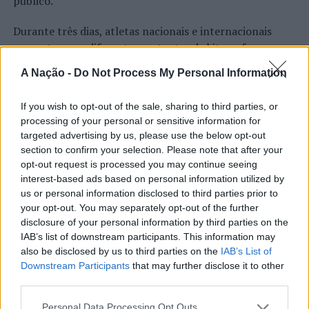
público.
foi bem tolerado pela totalidade dos 25 pacientes
envolvidos neste novo estudo. Não foram reportados
Durante três dias, atletas nacionais e internacionais
quaisquer efeitos secundários, complicações ou/e
competem em diferentes vertentes de kitesurf, num
eventos adversos graves.
programa que se estende à comunidade com concertos,
A Nação -
Do Not Process My Personal Information
DJ sets e atividades junto ao rio. O evento é uma das
A quercetina e a curcumina são dois polifenóis naturais
etapas do Nortada Ocean Rides, circuito que em 2026
amplamente estudados, que possuem efeitos
If you wish to opt-out of the sale, sharing to third parties, or
passa também por Sines, Peniche, Viana do Castelo, Vila
farmacológicos antivirais, anti-inflamatórios e
processing of your personal or sensitive information for
Nova de Milfontes e Ericeira.
targeted advertising by us, please use the below opt-out
antioxidantes de largo espectro. A vitamina D3 é
CONTINUAR A LER
section to confirm your selection. Please note that after your
reconhecida por desempenhar um papel fundamental
A iniciativa pretende aproximar a prática dos desportos
opt-out request is processed you may continue seeing
no fortalecimento da imunidade inata, na capacidade de
de vento das comunidades costeiras, promovendo o
interest-based ads based on personal information utilized by
modular a resposta imunitária adaptativa e contribui
território através do mar e das suas condições naturais.
us or personal information disclosed to third parties prior to
para diminuir a libertação de substâncias pró
ATUALIDADE
your opt-out. You may separately opt-out of the further
Nas palavras de Pedro Mota, De todas as etapas do
inflamatórias.
Cinco projetos de Cascais finalistas
disclosure of your personal information by third parties on the
Nortada Ocean Rides, este evento é o que mais precisa
IAB’s list of downstream participants. This information may
da “nortada” como apoio, porque sem vento não há
em iniciativa europeia
A inibição da replicação viral da SARS-CoV-2 e a
also be disclosed by us to third parties on the
IAB’s List of
kitesurf.
Downstream Participants
that may further disclose it to other
modulação simultânea da resposta à inflamação intensa
third parties.
Publicado
1 dia atrás
on
05/08/2026
na fase inicial da infeção COVID-19, são consideradas
A presença da Nortada vai mais uma vez, alem da
Por
Ígor Lopes
essenciais para uma recuperação rápida e para a
competição. O que queremos é fazer parte deste
Personal Data Processing Opt Outs