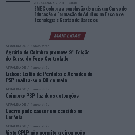
permitindo criar oportunidades e construir um futuro
ATUALIDADE
2 dias atrás
A edição de 2026 dos “Innovation in Politics Awards”
EMEC celebra a conclusão de mais um Curso de
mais qualificado”.
Educação e Formação de Adultos na Escola de
contará com a Conferência de Finalistas, assente num
Tecnologia e Gestão de Barcelos
formato de mesas-redondas e de troca de experiências
A EMEC reafirma, assim, o seu compromisso com uma
entre os finalistas, responsáveis políticos, especialistas,
oferta formativa inclusiva e de qualidade, promovendo
sociedade civil e empresas. Segue-se, à noite, a Gala de
MAIS LIDAS
respostas educativas capazes de dar uma segunda
Entrega dos Prémios, durante a qual serão anunciados
oportunidade a quem pretende concluir o ensino
ATUALIDADE
4 anos atrás
os vencedores de cada categoria, estando prevista a
secundário e reforçar as suas competências pessoais e
Agrária de Coimbra promove 9ª Edição
do Curso de Fogo Controlado
presença de mais de 500 participantes.
profissionais.
ATUALIDADE
4 anos atrás
Mais informações em:
Durante a cerimónia foi ainda reconhecido o trabalho
Lisboa: Leilão de Perdidos e Achados da
https://awards.innovationinpolitics.eu/
desenvolvido por toda a equipa de formadores e
PSP realiza-se a 08 de maio
colaboradores da ETG, cujo empenho foi determinante
ATUALIDADE
5 anos atrás
para o sucesso desta edição do Curso EFA.
Coimbra: PSP faz duas detenções
ATUALIDADE
4 anos atrás
A Escola de Tecnologia e Gestão de Barcelos continua a
Guerra pode causar um ecocídio na
afirmar-se como uma referência na formação
Ucrânia
profissional e na qualificação de adultos, contribuindo
ATUALIDADE
3 anos atrás
para o desenvolvimento de competências, o aumento da
Visto CPLP não permite a circulação