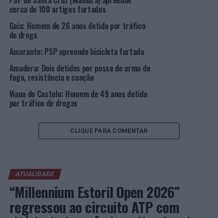
PSP de Santa Cruz (Madeira) apreende
sobre o futuro do Ensino Superior
cerca de 100 artigos furtados
Gaia: Homem de 26 anos detido por tráfico
de droga
Amarante: PSP apreende bicicleta furtada
Amadora: Dois detidos por posse de arma de
fogo, resistência e coação
Viana do Castelo: Homem de 49 anos detido
por tráfico de drogas
CLIQUE PARA COMENTAR
ATUALIDADE
“Millennium Estoril Open 2026”
regressou ao circuito ATP com