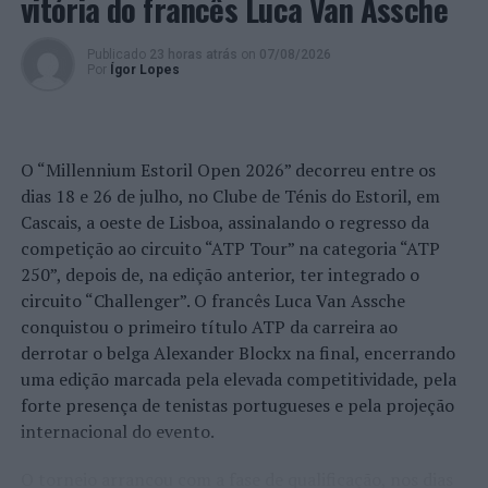
vitória do francês Luca Van Assche
Publicado
23 horas atrás
on
07/08/2026
Por
Ígor Lopes
O “Millennium Estoril Open 2026” decorreu entre os
dias 18 e 26 de julho, no Clube de Ténis do Estoril, em
Cascais, a oeste de Lisboa, assinalando o regresso da
competição ao circuito “ATP Tour” na categoria “ATP
250”, depois de, na edição anterior, ter integrado o
circuito “Challenger”. O francês Luca Van Assche
conquistou o primeiro título ATP da carreira ao
derrotar o belga Alexander Blockx na final, encerrando
uma edição marcada pela elevada competitividade, pela
forte presença de tenistas portugueses e pela projeção
internacional do evento.
O torneio arrancou com a fase de qualificação, nos dias