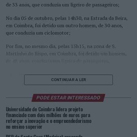
de 33 anos, que conduzia um ligeiro de passageiros;
No dia 05 de outubro, pelas 14h30, na Estrada da Beira,
em Coimbra, foi detido um outro homem, de 30 anos,
que conduzia um ciclomotor;
Por fim, no mesmo dia, pelas 15h15, na zona de S.
Martinho do Bispo, em Coimbra, foi detido um homem,
de 48 anos, conduzia um ligeiro de passageiros.
Foto: DR.
CONTINUAR A LER
TÓPICOS RELACIONADOS:
COIMBRA
CRIMINALIDADE
DESTAQUE
PSP
PODE ESTAR INTERESSADO
PRÓXIMO
Universidade de Coimbra lidera projeto
Coimbra: Detido por condução sob o efeito do álcool na
financiado com dois milhões de euros para
Rua do Brasil
reforçar a inovação e o empreendedorismo
no ensino superior
NÃO PERCA
Portucalense reúne painel de excelência para debate