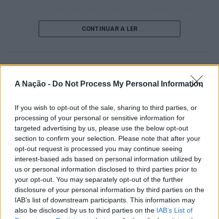
18 e 19 de julho, reunindo dezenas de atletas em busca
de um lugar no quadro principal. A cerimónia de
CONTINUAR A LER
abertura contou com a presença do presidente da
Câmara Municipal de Cascais, Nuno Piteira Lopes,
acompanhado pelo executivo municipal, assinalando o
início de uma competição que voltou a colocar o
ATUALIDADE
concelho no centro do calendário internacional do
A Nação -
Do Not Process My Personal Information
Castelo Branco: “Bienal
ténis.
Internacional de Artes e Ofícios”
If you wish to opt-out of the sale, sharing to third parties, or
Apesar das desistências de última hora de jogadores
promete afirmar artesanato,
processing of your personal or sensitive information for
como Casper Ruud (Noruega), Alejandro Davidovich
targeted advertising by us, please use the below opt-out
património e inovação como
Fokina (Espanha) e Matteo Arnaldi (Itália), a prova
section to confirm your selection. Please note that after your
“motores de desenvolvimento
apresentou um quadro competitivo de elevado nível,
opt-out request is processed you may continue seeing
liderado pelo russo Andrey Rublev, primeiro cabeça de
interest-based ads based on personal information utilized by
económico e cultural” do município
série, pelo italiano Luciano Darderi, pelo chileno
us or personal information disclosed to third parties prior to
português
your opt-out. You may separately opt-out of the further
Alejandro Tabilo e pelo belga Alexander Blockx.
disclosure of your personal information by third parties on the
Um dos momentos mais aguardados da semana foi
IAB’s list of downstream participants. This information may
Publicado
1 dia atrás
on
07/08/2026
também o regresso do suíço Stan Wawrinka ao Estoril,
Por
Ígor Lopes
also be disclosed by us to third parties on the
IAB’s List of
integrado na digressão de despedida do antigo vencedor