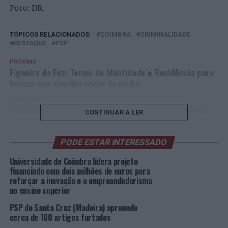
Foto: DR.
TÓPICOS RELACIONADOS:
COIMBRA
CRIMINALIDADE
DESTAQUE
PSP
PRÓXIMO
Figueira da Foz: Termo de Identidade e Residência para
homem que simulou crime de roubo
NÃO PERCA
Funchal: Jovem de 16 anos detido por tráfico de droga
CONTINUAR A LER
PODE ESTAR INTERESSADO
Universidade de Coimbra lidera projeto
financiado com dois milhões de euros para
reforçar a inovação e o empreendedorismo
no ensino superior
PSP de Santa Cruz (Madeira) apreende
cerca de 100 artigos furtados