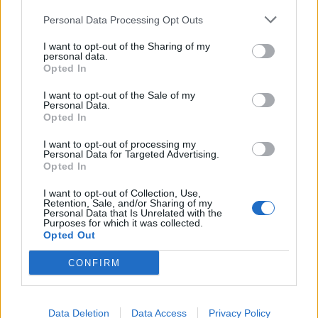
profunda em um contexto marcado pela abundância de
competição ao circuito “ATP Tour” na categoria “ATP
informações e pela rápida evolução tecnológica. O
Personal Data Processing Opt Outs
250”, depois de, na edição anterior, ter integrado o
potencial cognitivo humano permanece, mas o seu
circuito “Challenger”. O francês Luca Van Assche
I want to opt-out of the Sharing of my
desenvolvimento depende de como o cérebro é
conquistou o primeiro título ATP da carreira ao
personal data.
exercitado no cotidiano”, finalizou Fabiano de Abreu
Opted In
derrotar o belga Alexander Blockx na final, encerrando
Agrela Rodrigues.
uma edição marcada pela elevada competitividade, pela
I want to opt-out of the Sale of my
Personal Data.
forte presença de tenistas portugueses e pela projeção
Ígor Lopes
Opted In
internacional do evento.
I want to opt-out of processing my
Personal Data for Targeted Advertising.
O torneio arrancou com a fase de qualificação, nos dias
Opted In
18 e 19 de julho, reunindo dezenas de atletas em busca
de um lugar no quadro principal. A cerimónia de
I want to opt-out of Collection, Use,
Retention, Sale, and/or Sharing of my
CONTINUAR A LER
abertura contou com a presença do presidente da
Personal Data that Is Unrelated with the
Câmara Municipal de Cascais, Nuno Piteira Lopes,
Purposes for which it was collected.
Opted Out
acompanhado pelo executivo municipal, assinalando o
início de uma competição que voltou a colocar o
CONFIRM
ATUALIDADE
concelho no centro do calendário internacional do
Castelo Branco: “Bienal
ténis.
Internacional de Artes e Ofícios”
Data Deletion
Data Access
Privacy Policy