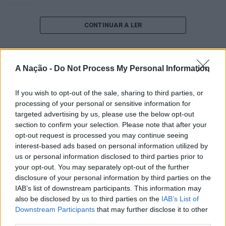
executivo.
O pesquisador afirma que plataformas digitais também
CONTINUAR A LER
estimulam continuamente o sistema de recompensa do
cérebro, favorecendo a fadiga mental, a dificuldade de
manter a atenção e a procrastinação. Na sua visão,
A Nação -
Do Not Process My Personal Information
ATUALIDADE
tarefas inacabadas permanecem ativas na memória e
“Millennium Estoril Open 2026”
aumentam a sensação de sobrecarga, enquanto o stress
If you wish to opt-out of the sale, sharing to third parties, or
prolongado pode elevar os níveis de cortisol e
regressou ao circuito ATP com
processing of your personal or sensitive information for
prejudicar o desempenho cognitivo.
vitória do francês Luca Van Assche
targeted advertising by us, please use the below opt-out
section to confirm your selection. Please note that after your
Fabiano de Abreu Agrela Rodrigues ressalta que não há
opt-out request is processed you may continue seeing
Publicado
3 dias atrás
on
07/08/2026
evidências de que o ambiente digital provoque mudanças
interest-based ads based on personal information utilized by
Por
Ígor Lopes
genéticas na espécie humana. A adaptação observada,
us or personal information disclosed to third parties prior to
your opt-out. You may separately opt-out of the further
afirma, ocorre por meio da neuroplasticidade, processo
disclosure of your personal information by third parties on the
pelo qual os circuitos neurais se reorganizam em
IAB’s list of downstream participants. This information may
resposta às experiências.
O “Millennium Estoril Open 2026” decorreu entre os
also be disclosed by us to third parties on the
IAB’s List of
dias 18 e 26 de julho, no Clube de Ténis do Estoril, em
Downstream Participants
that may further disclose it to other
“O principal desafio é preservar a capacidade de reflexão
Cascais, a oeste de Lisboa, assinalando o regresso da
third parties.