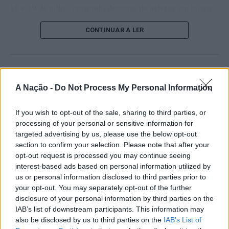
18 e 19 de julho, reunindo dezenas de atletas em busca
de um lugar no quadro principal. A cerimónia de
CONTINUAR A LER
abertura contou com a presença do presidente da
Câmara Municipal de Cascais, Nuno Piteira Lopes,
acompanhado pelo executivo municipal, assinalando o
início de uma competição que voltou a colocar o
ATUALIDADE
concelho no centro do calendário internacional do
A Nação -
Do Not Process My Personal Information
Castelo Branco: “Bienal
ténis.
Internacional de Artes e Ofícios”
If you wish to opt-out of the sale, sharing to third parties, or
Apesar das desistências de última hora de jogadores
promete afirmar artesanato,
processing of your personal or sensitive information for
como Casper Ruud (Noruega), Alejandro Davidovich
targeted advertising by us, please use the below opt-out
património e inovação como
Fokina (Espanha) e Matteo Arnaldi (Itália), a prova
section to confirm your selection. Please note that after your
“motores de desenvolvimento
apresentou um quadro competitivo de elevado nível,
opt-out request is processed you may continue seeing
liderado pelo russo Andrey Rublev, primeiro cabeça de
interest-based ads based on personal information utilized by
económico e cultural” do município
série, pelo italiano Luciano Darderi, pelo chileno
us or personal information disclosed to third parties prior to
português
your opt-out. You may separately opt-out of the further
Alejandro Tabilo e pelo belga Alexander Blockx.
disclosure of your personal information by third parties on the
Um dos momentos mais aguardados da semana foi
IAB’s list of downstream participants. This information may
Publicado
12 horas atrás
on
07/08/2026
também o regresso do suíço Stan Wawrinka ao Estoril,
Por
Ígor Lopes
also be disclosed by us to third parties on the
IAB’s List of
integrado na digressão de despedida do antigo vencedor