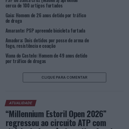
PSP de Santa Cruz (Madeira) apreende
apreendida.
cerca de 100 artigos furtados
Gaia: Homem de 26 anos detido por tráfico
Foto: PSP.
de droga
Amarante: PSP apreende bicicleta furtada
TÓPICOS RELACIONADOS:
COIMBRA
CRIMINALIDADE
DESTAQUE
FIGUEIRA DA FOZ
PSP
Amadora: Dois detidos por posse de arma de
fogo, resistência e coação
PRÓXIMO
Póvoa de Varzim: Quinquagenário detido por violência
Viana do Castelo: Homem de 49 anos detido
doméstica
por tráfico de drogas
NÃO PERCA
3ª edição da Bienal de Fotografia do Porto apresenta
CLIQUE PARA COMENTAR
“Atos de Empatia” em 14 locais da cidade
ATUALIDADE
“Millennium Estoril Open 2026”
regressou ao circuito ATP com