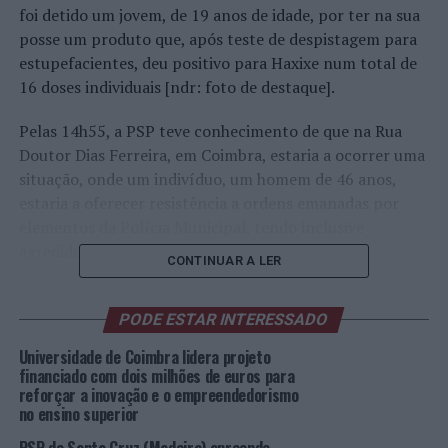
foi detido um jovem, de 19 anos de idade, por ter na sua
posse um produto que, após teste de despistagem para
estupefacientes, deu positivo para Haxixe num total de
16 doses individuais [ndr: foto de destaque].
Pelas 14h55, a PSP teve conhecimento de que na Rua
Doutor Dias Ferreira, em Coimbra, estaria a ocorrer uma
situação, onde um indivíduo, um homem de 46 anos,
estaria a oferecer resistência a ordens emanadas por
elementos da Polícia Municipal, tendo inclusive
agredido um.
CONTINUAR A LER
Com conhecimento dos factos, ocorreu ao local e o
homem foi detido.
PODE ESTAR INTERESSADO
Universidade de Coimbra lidera projeto
Pelas 23h45, na Estrada Nacional 109, na Figueira da
financiado com dois milhões de euros para
Foz, foi detido um homem, de 43 anos de idade, por,
reforçar a inovação e o empreendedorismo
numa operação de fiscalização, se ter constatado que o
no ensino superior
mesmo, circulava com a sua carta de condução