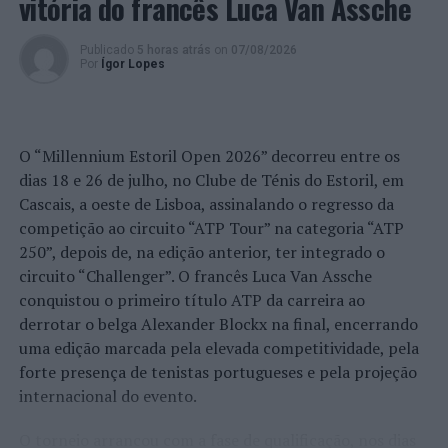
vitória do francês Luca Van Assche
Publicado
5 horas atrás
on
07/08/2026
Por
Ígor Lopes
O “Millennium Estoril Open 2026” decorreu entre os
dias 18 e 26 de julho, no Clube de Ténis do Estoril, em
Cascais, a oeste de Lisboa, assinalando o regresso da
competição ao circuito “ATP Tour” na categoria “ATP
250”, depois de, na edição anterior, ter integrado o
circuito “Challenger”. O francês Luca Van Assche
conquistou o primeiro título ATP da carreira ao
derrotar o belga Alexander Blockx na final, encerrando
uma edição marcada pela elevada competitividade, pela
forte presença de tenistas portugueses e pela projeção
internacional do evento.
O torneio arrancou com a fase de qualificação, nos dias