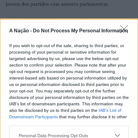
jovens dos partidos com assento parlamentar.
O programa prossegue às 11h45, no Teatro Municipal
da Covilhã, com uma conversa com um grupo de jovens
A Nação -
Do Not Process My Personal Information
empreendedores.
CONTINUAR A LER
A visita termina às 12h30, com um almoço-convívio com
If you wish to opt-out of the sale, sharing to third parties, or
processing of your personal or sensitive information for
jovens no Largo da Câmara Municipal.
targeted advertising by us, please use the below opt-out
section to confirm your selection. Please note that after your
Instituído pelas Nações Unidas, o “
Dia Internacional da
ATUALIDADE
opt-out request is processed you may continue seeing
Juventude”
procura chamar a atenção para os desafios,
Cultura digital pode “comprometer”
interest-based ads based on personal information utilized by
as oportunidades e a participação das novas gerações na
a criatividade antes de “provocar”
us or personal information disclosed to third parties prior to
sociedade.
your opt-out. You may separately opt-out of the further
mudanças genéticas, diz
disclosure of your personal information by third parties on the
Ígor Lopes
neurocientista
IAB’s list of downstream participants. This information may
also be disclosed by us to third parties on the
IAB’s List of
Downstream Participants
that may further disclose it to other
Publicado
2 dias atrás
on
08/08/2026
third parties.
Por
Ígor Lopes
Personal Data Processing Opt Outs