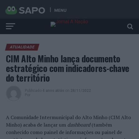
MENU
ATUALIDADE
CIM Alto Minho lança documento
estratégico com indicadores-chave
do território
Publicado
4 anos atrás
on
28/11/2022
Por
A Comunidade Intermunicipal do Alto Minho (CIM Alto
Minho) acaba de lançar um
dashboard
(também
conhecido como painel de informações ou painel de