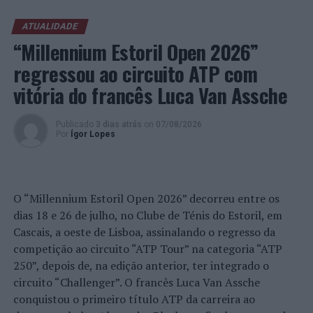
manter a atenção e a procrastinação. Na sua visão,
ATUALIDADE
tarefas inacabadas permanecem ativas na memória e
“Millennium Estoril Open 2026”
aumentam a sensação de sobrecarga, enquanto o stress
prolongado pode elevar os níveis de cortisol e
regressou ao circuito ATP com
prejudicar o desempenho cognitivo.
vitória do francês Luca Van Assche
Fabiano de Abreu Agrela Rodrigues ressalta que não há
Publicado
3 dias atrás
on
07/08/2026
evidências de que o ambiente digital provoque mudanças
Por
Ígor Lopes
genéticas na espécie humana. A adaptação observada,
afirma, ocorre por meio da neuroplasticidade, processo
pelo qual os circuitos neurais se reorganizam em
resposta às experiências.
O “Millennium Estoril Open 2026” decorreu entre os
dias 18 e 26 de julho, no Clube de Ténis do Estoril, em
“O principal desafio é preservar a capacidade de reflexão
Cascais, a oeste de Lisboa, assinalando o regresso da
profunda em um contexto marcado pela abundância de
competição ao circuito “ATP Tour” na categoria “ATP
informações e pela rápida evolução tecnológica. O
250”, depois de, na edição anterior, ter integrado o
potencial cognitivo humano permanece, mas o seu
circuito “Challenger”. O francês Luca Van Assche
desenvolvimento depende de como o cérebro é
conquistou o primeiro título ATP da carreira ao
exercitado no cotidiano”, finalizou Fabiano de Abreu