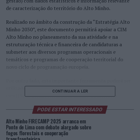
gestão) com dados estatísticos e informação relevante
de caracterização do território do Alto Minho.
Realizado no âmbito da construção da “Estratégia Alto
Minho 2030”, este documento permitirá apoiar a CIM
Alto Minho no planeamento da sua atividade e na
estruturação técnica e financeira de candidaturas a
submeter aos diversos programas operacionais e
temáticos e programas de cooperação territorial do
novo ciclo de programação europeia.
Por outro lado, esta importante ferramenta poderá ser
utilizada como suporte aos trabalhos técnicos ou
CONTINUAR A LER
científicos desenvolvidos por alunos, professores,
investigadores, gestores, etc., encontrando-se
PODE ESTAR INTERESSADO
disponível para consulta no site da CIM Alto Minho, no
separador “Documentos Estratégicos”, com a
Alto Minho FIRECAMP 2025 arranca em
designação “
Dashboard
sub-regional Alto Minho 2030”.
Ponte de Lima com debate alargado sobre
fogos florestais e cooperação
transfronteiriça
A informação apresentada abrange diversos domínios