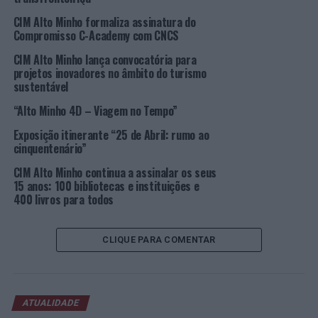
temáticos, da demografia, à economia e a temas sociais,
CIM Alto Minho formaliza assinatura do
passando ainda pelo ambiente. Ao reunir num mesmo
Compromisso C-Academy com CNCS
suporte este conjunto de indicadores-chave do
CIM Alto Minho lança convocatória para
território, a CIM Alto Minho procura promover e
projetos inovadores no âmbito do turismo
partilhar o conhecimento sobre o Alto Minho, e,
sustentável
simultaneamente, melhorar a resposta às entidades e
“Alto Minho 4D – Viagem no Tempo”
particulares que regularmente solicitam informação
Exposição itinerante “25 de Abril: rumo ao
estatística sobre diversas temáticas regionais.
cinquentenário”
Imagem: CIM-AM.
CIM Alto Minho continua a assinalar os seus
15 anos: 100 bibliotecas e instituições e
400 livros para todos
TÓPICOS RELACIONADOS:
CIM ALTO MINHO
DASHBOARD
DESTAQUE
CLIQUE PARA COMENTAR
PRÓXIMO
“Os Verdes” lamentam “um manto verde que empobrece
o Rio Cávado”
NÃO PERCA
ATUALIDADE
Vagos é “Município Amigo do Desporto”