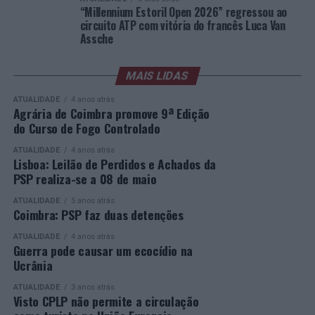
liderado pelo russo Andrey Rublev, primeiro cabeça de
“Millennium Estoril Open 2026” regressou ao
série, pelo italiano Luciano Darderi, pelo chileno
circuito ATP com vitória do francês Luca Van
Alejandro Tabilo e pelo belga Alexander Blockx.
Assche
Um dos momentos mais aguardados da semana foi
também o regresso do suíço Stan Wawrinka ao Estoril,
MAIS LIDAS
integrado na digressão de despedida do antigo vencedor
ATUALIDADE
4 anos atrás
de três torneios do Grand Slam.
Agrária de Coimbra promove 9ª Edição
do Curso de Fogo Controlado
A edição de 2026 ficou igualmente marcada pela maior
representação portuguesa de sempre num torneio ATP
ATUALIDADE
4 anos atrás
Lisboa: Leilão de Perdidos e Achados da
realizado em território nacional. Nuno Borges, Jaime
PSP realiza-se a 08 de maio
Faria, Henrique Rocha, Frederico Ferreira Silva, Tiago
Pereira e Tiago Torres integraram o quadro principal,
ATUALIDADE
5 anos atrás
Coimbra: PSP faz duas detenções
beneficiando, de igual modo, da reorganização dos wild
cards após as entradas diretas de alguns jogadores.
ATUALIDADE
4 anos atrás
Guerra pode causar um ecocídio na
Ucrânia
Entre os portugueses, Tiago Torres e Jaime Faria
protagonizaram as melhores campanhas da edição,
ATUALIDADE
3 anos atrás
Visto CPLP não permite a circulação
ambos alcançando os quartos de final. Torres assinou