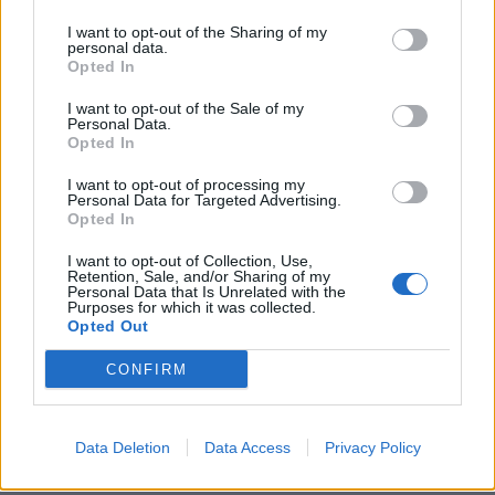
I want to opt-out of the Sharing of my
Segundo o neurocientista português Fabiano de Abreu
personal data.
Opted In
Agrela Rodrigues, a cultura digital pode reduzir o uso de
capacidades cognitivas que favoreceram a evolução
I want to opt-out of the Sale of my
Personal Data.
humana, como a criatividade e a concentração
Opted In
prolongada. Essa redução pode ocorrer antes que
qualquer alteração genética aconteça.
I want to opt-out of processing my
Personal Data for Targeted Advertising.
Opted In
De acordo com o especialista, o cérebro humano evoluiu
em um ambiente de escassez de estímulos, mas hoje
I want to opt-out of Collection, Use,
Retention, Sale, and/or Sharing of my
enfrenta notificações constantes, excesso de
Personal Data that Is Unrelated with the
Purposes for which it was collected.
informações e mudanças frequentes de atenção. Para
Opted Out
ele, essa diferença impõe uma carga elevada ao córtex
pré-frontal, responsável pelo planejamento e controle
CONFIRM
executivo.
O pesquisador afirma que plataformas digitais também
CONTINUAR A LER
Data Deletion
Data Access
Privacy Policy
estimulam continuamente o sistema de recompensa do
cérebro, favorecendo a fadiga mental, a dificuldade de