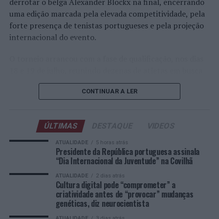
derrotar o belga Alexander Blockx na final, encerrando
Agrela Rodrigues.
uma edição marcada pela elevada competitividade, pela
forte presença de tenistas portugueses e pela projeção
Ígor Lopes
internacional do evento.
O torneio arrancou com a fase de qualificação, nos dias
18 e 19 de julho, reunindo dezenas de atletas em busca
de um lugar no quadro principal. A cerimónia de
CONTINUAR A LER
abertura contou com a presença do presidente da
Câmara Municipal de Cascais, Nuno Piteira Lopes,
acompanhado pelo executivo municipal, assinalando o
ÚLTIMAS
DESTAQUE
VIDEOS
início de uma competição que voltou a colocar o
concelho no centro do calendário internacional do
ATUALIDADE
5 horas atrás
Presidente da República portuguesa assinala
ténis.
“Dia Internacional da Juventude” na Covilhã
Apesar das desistências de última hora de jogadores
ATUALIDADE
2 dias atrás
Cultura digital pode “comprometer” a
como Casper Ruud (Noruega), Alejandro Davidovich
criatividade antes de “provocar” mudanças
Fokina (Espanha) e Matteo Arnaldi (Itália), a prova
genéticas, diz neurocientista
apresentou um quadro competitivo de elevado nível,
ATUALIDADE
3 dias atrás