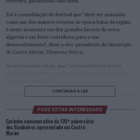
fevereiro, garantindo casa cheia.
Foi a consolidação do festival que “deve ser assumido
como um dos maiores eventos de época baixa da região,
é neste momento um dos grandes fatores da serra
algarvia e um forte contributo para o seu
desenvolvimento”, disse a vice-presidente do Município
de Castro Marim, Filomena Sintra.
Acrescentando, ainda, que “os financiadores devem
medir este impacto e apoiar ao máximo a sua projeção
nas próximas edições”.
CONTINUAR A LER
O sucesso do Festival das Amendoeiras em Flor começou
há 20 anos com a exploração turística de percursos
homologados pela Associação Odiana, uma iniciativa
PODE ESTAR INTERESSADO
pioneira na região, que se tem traduzido numa das
Carimbo comemorativo do 135º aniversário
melhores formas de atrair visitantes ao território.
dos Bombeiros apresentado em Castro
Os passeios pedestres das amendoeiras em flor foram a
Marim
iniciativa percursora deste festival, que não conseguiam