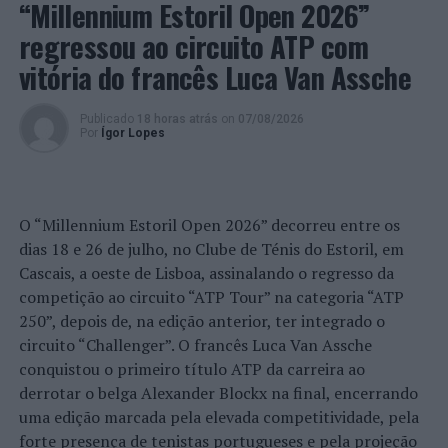
“Millennium Estoril Open 2026”
nacionalidades. O
chef
Francisco Siopa realizou,
regressou ao circuito ATP com
também, demonstrações de alta pastelaria com
vitória do francês Luca Van Assche
produtos endógenos no recinto, como a torta de
alfarroba.
Publicado
18 horas atrás
on
07/08/2026
Por
Ígor Lopes
Outra das preocupações desta iniciativa é a valorização
de agentes culturais locais. Artistas, artesãos e
produtores locais preenchem a diversificada
programação dos três dias com animação de rua, música,
O “Millennium Estoril Open 2026” decorreu entre os
teatro, dança, gastronomia, exposições, artesanato e
dias 18 e 26 de julho, no Clube de Ténis do Estoril, em
agricultura.
Cascais, a oeste de Lisboa, assinalando o regresso da
competição ao circuito “ATP Tour” na categoria “ATP
O programa pretende, ainda, dar destaque ao mercado e
250”, depois de, na edição anterior, ter integrado o
aos produtos da região como o mel, os frutos secos e a
circuito “Challenger”. O francês Luca Van Assche
doçaria, além do artesanato como a cestaria, com
conquistou o primeiro título ATP da carreira ao
artesãos a trabalhar ao vivo,
workshops
e recriações.
derrotar o belga Alexander Blockx na final, encerrando
uma edição marcada pela elevada competitividade, pela
Estrategicamente existe o objetivo de promover e
forte presença de tenistas portugueses e pela projeção
revitalizar os valores, tradições e identidade do