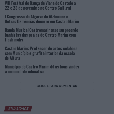
VIII Festival de Dança de Viana do Castelo a
dar resposta ao número de interessados que aumentava
22 e 23 de novembro no Centro Cultural
de ano para ano.
I Congresso do Algarve de Alzheimer e
Outras Demências decorre em Castro Marim
Em 2020, com a chancela do programa “365 Algarve”,
nasceu então o Festival das Amendoeiras em Flor. Já sem
Banda Musical Castromarinense surpreende
banhistas das praias de Castro Marim com
este apoio, foi retomado em 2023 com o compromisso
flash mobs
financeiro do Município de Castro Marim e este ano
coadjuvado pelo Turismo de Portugal, um apoio que a
Castro Marim: Professor de artes colabora
com Município e grafita interior da escola
entidade organizadora da Associação Recreativa,
de Altura
Cultural e Desportiva dos Amigos da Alta Mora
(ARCDAA) espera que se mantenha.
Município de Castro Marim dá as boas vindas
à comunidade educativa
Para além das caminhadas, outro dos destaques do
festival tem sido a Torta de Amêndoa Gigante, este ano
CLIQUE PARA COMENTAR
com 42 metros, apadrinhada pelo
chef
Francisco Siopa,
um dos criadores do Festival Internacional do Chocolate
de Óbidos, e confecionada por uma pasteleira local, em
colaboração com alunos da Escola de Hotelaria e
ATUALIDADE
Turismo de Vila Real de Santo António de várias