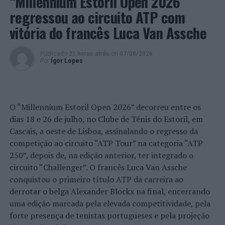
“Millennium Estoril Open 2026”
em segundo lugar, e da “Padaria da Corte António
regressou ao circuito ATP com
Martins”, em terceiro lugar. Coube ao executivo do
vitória do francês Luca Van Assche
Município de Castro Marim e ao júri do concurso
distinguir os estabelecimentos que aderiram à iniciativa,
Publicado
21 horas atrás
on
07/08/2026
elogiando o compromisso com a afirmação e identidade
Por
Ígor Lopes
do evento, que passa por um grande rigor histórico.
Foto: CMCM.
O “Millennium Estoril Open 2026” decorreu entre os
dias 18 e 26 de julho, no Clube de Ténis do Estoril, em
TÓPICOS RELACIONADOS:
CASTRO MARIM
DESTAQUE
DIAS MEDIEVAIS
GASTRONOMIA
HISTÓRIA
TURISMO
Cascais, a oeste de Lisboa, assinalando o regresso da
competição ao circuito “ATP Tour” na categoria “ATP
PRÓXIMO
Viseu: Detido por tráfico de drogas após cumprimento
250”, depois de, na edição anterior, ter integrado o
de Mandado de Busca Domiciliária
circuito “Challenger”. O francês Luca Van Assche
conquistou o primeiro título ATP da carreira ao
NÃO PERCA
Anadia: Gala de Natal reúne talento das associações
derrotar o belga Alexander Blockx na final, encerrando
culturais
uma edição marcada pela elevada competitividade, pela
forte presença de tenistas portugueses e pela projeção