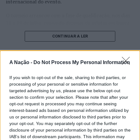
internacional do evento.
O torneio arrancou com a fase de qualificação, nos dias
18 e 19 de julho, reunindo dezenas de atletas em busca
de um lugar no quadro principal. A cerimónia de
CONTINUAR A LER
abertura contou com a presença do presidente da
Câmara Municipal de Cascais, Nuno Piteira Lopes,
acompanhado pelo executivo municipal, assinalando o
início de uma competição que voltou a colocar o
A Nação -
Do Not Process My Personal Information
ATUALIDADE
concelho no centro do calendário internacional do
Castelo Branco: “Bienal
ténis.
If you wish to opt-out of the sale, sharing to third parties, or
Internacional de Artes e Ofícios”
processing of your personal or sensitive information for
Apesar das desistências de última hora de jogadores
promete afirmar artesanato,
targeted advertising by us, please use the below opt-out
como Casper Ruud (Noruega), Alejandro Davidovich
section to confirm your selection. Please note that after your
património e inovação como
Fokina (Espanha) e Matteo Arnaldi (Itália), a prova
opt-out request is processed you may continue seeing
“motores de desenvolvimento
interest-based ads based on personal information utilized by
apresentou um quadro competitivo de elevado nível,
us or personal information disclosed to third parties prior to
liderado pelo russo Andrey Rublev, primeiro cabeça de
económico e cultural” do município
your opt-out. You may separately opt-out of the further
série, pelo italiano Luciano Darderi, pelo chileno
português
disclosure of your personal information by third parties on the
Alejandro Tabilo e pelo belga Alexander Blockx.
IAB’s list of downstream participants. This information may