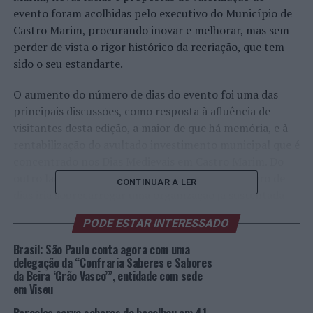
evento foram acolhidas pelo executivo do Município de
Castro Marim, procurando inovar e melhorar, mas sem
perder de vista o rigor histórico da recriação, que tem
sido o seu estandarte.
O aumento do número de dias do evento foi uma das
principais discussões, como resposta à afluência de
visitantes desta edição, a maior de que há memória, e à
rentabilização do avultado investimento municipal que é
concentrado nos Dias Medievais em Castro Marim. Do
outro lado da balança, um alargamento do número de
CONTINUAR A LER
dias iria sobrecarregar uma organização já sustentada
em muitos esforços, desde funcionários, dirigentes,
PODE ESTAR INTERESSADO
associações, empresas e castromarinenses.
Brasil: São Paulo conta agora com uma
Paralelamente, debateram-se outras ideias, como o
delegação da “Confraria Saberes e Sabores
da Beira ‘Grão Vasco’”, entidade com sede
alargamento do horário e do recinto a outros espaços da
em Viseu
vila, a criação de novos palcos de animação e zonas de
restauração, procurando melhorar a distribuição de