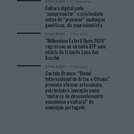
ATUALIDADE
21 horas atrás
Cultura digital pode
“comprometer” a criatividade
antes de “provocar” mudanças
genéticas, diz neurocientista
ATUALIDADE
2 dias atrás
“Millennium Estoril Open 2026”
regressou ao circuito ATP com
vitória do francês Luca Van
Assche
ATUALIDADE
2 dias atrás
Castelo Branco: “Bienal
Internacional de Artes e Ofícios”
promete afirmar artesanato,
património e inovação como
“motores de desenvolvimento
económico e cultural” do
município português