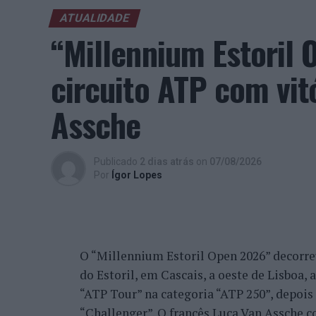
provoque mudanças genéticas na espécie h
ATUALIDADE
meio da neuroplasticidade, processo pelo 
“Millennium Estoril
resposta às experiências.
circuito ATP com vit
“O principal desafio é preservar a capac
pela abundância de informações e pela ráp
Assche
humano permanece, mas o seu desenvolvim
cotidiano”, finalizou Fabiano de Abreu Ag
Publicado
2 dias atrás
on
07/08/2026
Por
Ígor Lopes
Ígor Lopes
O “Millennium Estoril Open 2026” decorreu 
do Estoril, em Cascais, a oeste de Lisboa,
“ATP Tour” na categoria “ATP 250”, depois d
“Challenger”. O francês Luca Van Assche c