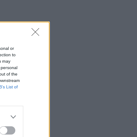
sonal or
ection to
ou may
 personal
out of the
 downstream
B’s List of