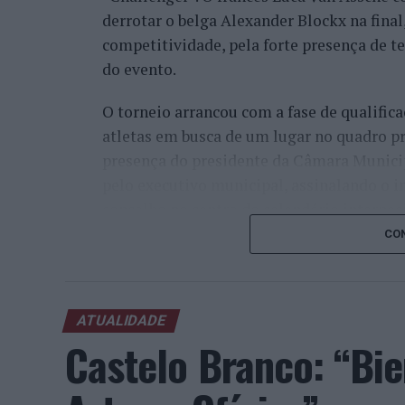
derrotar o belga Alexander Blockx na fina
competitividade, pela forte presença de t
do evento.
O torneio arrancou com a fase de qualifica
atletas em busca de um lugar no quadro pr
presença do presidente da Câmara Munici
pelo executivo municipal, assinalando o i
concelho no centro do calendário internaci
CON
Apesar das desistências de última hora d
Davidovich Fokina (Espanha) e Matteo Arna
competitivo de elevado nível, liderado pel
ATUALIDADE
pelo italiano Luciano Darderi, pelo chilen
Castelo Branco: “Bie
Um dos momentos mais aguardados da sem
Wawrinka ao Estoril, integrado na digress
torneios do Grand Slam.