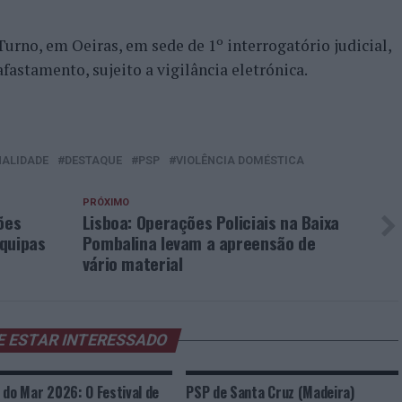
Turno, em Oeiras, em sede de 1º interrogatório judicial,
fastamento, sujeito a vigilância eletrónica.
NALIDADE
DESTAQUE
PSP
VIOLÊNCIA DOMÉSTICA
PRÓXIMO
ões
Lisboa: Operações Policiais na Baixa
quipas
Pombalina levam a apreensão de
vário material
E ESTAR INTERESSADO
 do Mar 2026: O Festival de
PSP de Santa Cruz (Madeira)