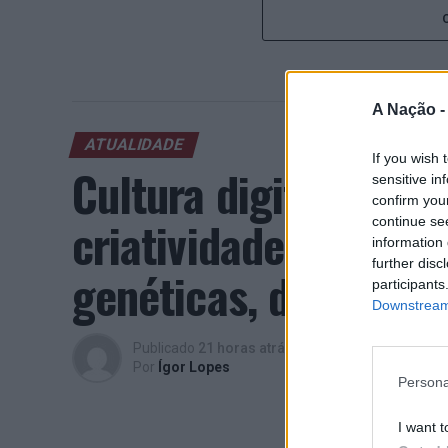
A Nação 
ATUALIDADE
If you wish 
Cultura digital pod
sensitive in
confirm you
criatividade antes 
continue se
information 
further disc
genéticas, diz neuroc
participants
Downstream 
Publicado
21 horas atrás
on
08/08/2026
Por
Ígor Lopes
Persona
I want t