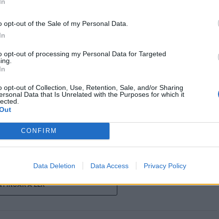
In
o de Abreu Agrela Rodrigues, a cultura digital
o opt-out of the Sale of my Personal Data.
ivas que favoreceram a evolução humana, como a
In
 Essa redução pode ocorrer antes que qualquer
to opt-out of processing my Personal Data for Targeted
ing.
In
humano evoluiu em um ambiente de escassez de
o opt-out of Collection, Use, Retention, Sale, and/or Sharing
s constantes, excesso de informações e mudanças
ersonal Data that Is Unrelated with the Purposes for which it
lected.
erença impõe uma carga elevada ao córtex pré-
Out
controle executivo.
CONFIRM
gitais também estimulam continuamente o sistema
adiga mental, a dificuldade de manter a atenção e
Data Deletion
Data Access
Privacy Policy
inacabadas permanecem ativas na memória e
nto o stress prolongado pode elevar os níveis de
TINUAR A LER
ivo.
a que não há evidências de que o ambiente digital