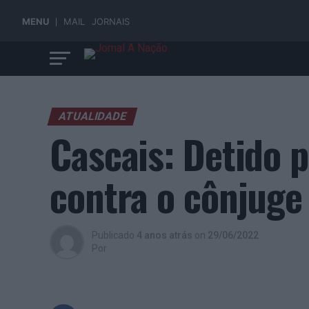
MENU
MAIL
JORNAIS
ATUALIDADE
Cascais: Detido 
contra o cônjuge
Publicado
4 anos atrás
on
29/06/2022
Por