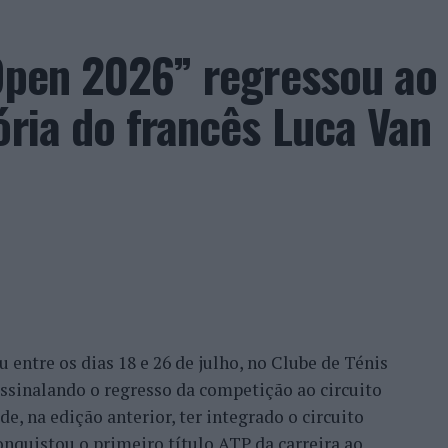
umana. A adaptação observada, afirma, ocorre por
qual os circuitos neurais se reorganizam em
 Open 2026” regressou ao
ória do francês Luca Van
idade de reflexão profunda em um contexto marcado
ida evolução tecnológica. O potencial cognitivo
ento depende de como o cérebro é exercitado no
rela Rodrigues.
entre os dias 18 e 26 de julho, no Clube de Ténis
 assinalando o regresso da competição ao circuito
e, na edição anterior, ter integrado o circuito
onquistou o primeiro título ATP da carreira ao