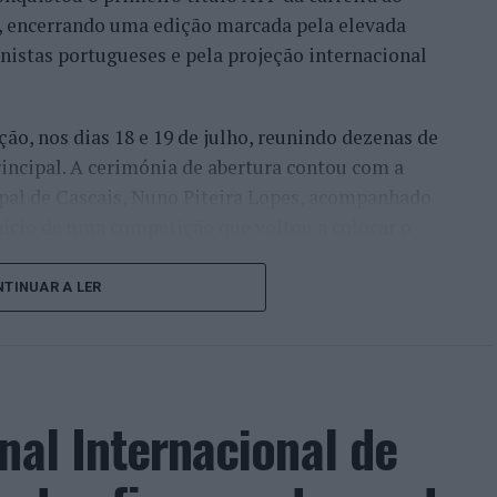
l, encerrando uma edição marcada pela elevada
enistas portugueses e pela projeção internacional
ção, nos dias 18 e 19 de julho, reunindo dezenas de
incipal. A cerimónia de abertura contou com a
pal de Cascais, Nuno Piteira Lopes, acompanhado
nício de uma competição que voltou a colocar o
onal do ténis.
TINUAR A LER
e jogadores como Casper Ruud (Noruega), Alejandro
ldi (Itália), a prova apresentou um quadro
o russo Andrey Rublev, primeiro cabeça de série,
o Alejandro Tabilo e pelo belga Alexander Blockx.
nal Internacional de
ana foi também o regresso do suíço Stan
ão de despedida do antigo vencedor de três