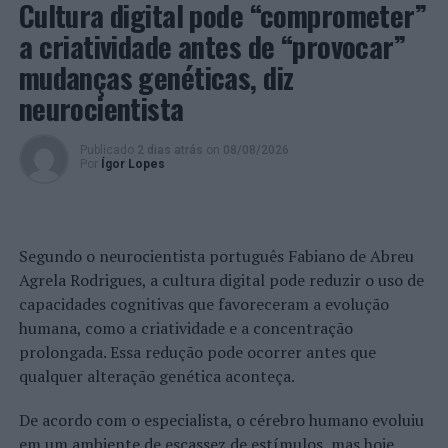
Cultura digital pode “comprometer”
Europe Cluster
ao qual reporta Portugal, e Anne Lebel,
Diretora de Recursos Humanos do Grupo CAPGEMINI.
a criatividade antes de “provocar”
Esta responsável lidera, também, as
Application
mudanças genéticas, diz
Business Lines – ABL
.
neurocientista
Por seu turno, Maria da Luz Penedos é a
Managing
Director
da nova submarca, CAPGEMINI ENGINEERING,
Publicado
2 dias atrás
on
08/08/2026
Por
Ígor Lopes
em Portugal.
“A CAPGEMINI é uma empresa de origem francesa líder
mundial em serviços de consultoria, transformação
Segundo o neurocientista português Fabiano de Abreu
digital, tecnologia e engenharia. Para impulsionar ainda
Agrela Rodrigues, a cultura digital pode reduzir o uso de
mais o seu desenvolvimento, em 2020, o Grupo
capacidades cognitivas que favoreceram a evolução
CAPGEMINI adquiriu o Grupo ALTRAN, reforçando,
humana, como a criatividade e a concentração
assim, o seu posicionamento a nível dos serviços de
prolongada. Essa redução pode ocorrer antes que
engenharia. Em 2021, a integração da ALTRAN no Grupo
qualquer alteração genética aconteça.
CAPGEMINI, com a já existente área de
Digital
Engineering & Manufacturing Services
, deu origem à
De acordo com o especialista, o cérebro humano evoluiu
criação da CAPGEMINI ENGINEERING, como uma
em um ambiente de escassez de estímulos, mas hoje