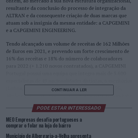
ontem, ao mercado a sua nova estrutura organizacional,
resultante da conclusão do processo de integração da
ALTRAN e da consequente criação de duas marcas que
atuam sob a insígnia da mesma entidade: a CAPGEMINI
e a CAPGEMINI ENGINEERING.
Tendo alcançado um volume de receitas de 162 Milhões
de Euros em 2021, e prevendo um forte crescimento de
16% das receitas e 18% do número de colaboradores
para 2022 (+ 1.210 novos contratados), a CAPGEMINI
Portugal possui uma equipa que integra mais de 3.600
especialistas de 49 nacionalidades distintas, 6 escritórios
(Lisboa, Porto, Fundão e Évora), 4
Labs Mobility
, 5G,
CONTINUAR A LER
Media
e
Quantum
, 2
hubs
(CRM,
Salesforce
e
Dynamics
) e
Low Code
(
Outsystems
), e detém mais de 2.400
PODE ESTAR INTERESSADO
certificações técnicas. Dispondo de um importante
leque de parcerias estratégicas com 6 das empresas mais
MEO Empresas desafia portugueses a
relevantes da cena tecnológica (MICROSOFT,
comprar o folar na loja do bairro
SALESFORCE, SAP, OUSYSYTEMS, GOOGLE E AWS), a
Município de Albergaria-a-Velha apresenta