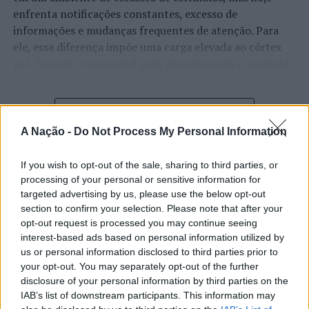
enfrenta notificações constantes, excesso de
informações e mudanças frequentes de atenção. Para
ele, essa diferença impõe uma carga elevada ao córtex
pré-frontal, responsável pelo planejamento e controle
executivo.
O pesquisador afirma que plataformas digitais também
CONTINUAR A LER
estimulam continuamente o sistema de recompensa do
A Nação -
Do Not Process My Personal Information
cérebro, favorecendo a fadiga mental, a dificuldade de
manter a atenção e a procrastinação. Na sua visão,
If you wish to opt-out of the sale, sharing to third parties, or
ATUALIDADE
tarefas inacabadas permanecem ativas na memória e
processing of your personal or sensitive information for
“Millennium Estoril Open 2026”
aumentam a sensação de sobrecarga, enquanto o stress
targeted advertising by us, please use the below opt-out
prolongado pode elevar os níveis de cortisol e
section to confirm your selection. Please note that after your
regressou ao circuito ATP com
opt-out request is processed you may continue seeing
prejudicar o desempenho cognitivo.
vitória do francês Luca Van Assche
interest-based ads based on personal information utilized by
us or personal information disclosed to third parties prior to
Fabiano de Abreu Agrela Rodrigues ressalta que não há
your opt-out. You may separately opt-out of the further
Publicado
1 dia atrás
on
07/08/2026
evidências de que o ambiente digital provoque mudanças
Por
Ígor Lopes
disclosure of your personal information by third parties on the
genéticas na espécie humana. A adaptação observada,
IAB’s list of downstream participants. This information may
afirma, ocorre por meio da neuroplasticidade, processo