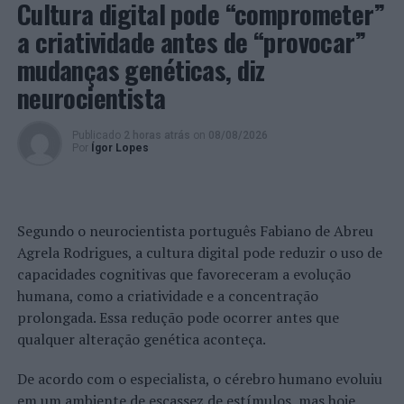
Cultura digital pode “comprometer”
a criatividade antes de “provocar”
PRÓXIMO
Coimbra: Homem de 27 anos detido por suspeita de
mudanças genéticas, diz
tráfico de estupefacientes
neurocientista
NÃO PERCA
Universidade do Minho entrega 350 Bolsas de Excelência
Publicado
2 horas atrás
on
08/08/2026
Por
Ígor Lopes
Segundo o neurocientista português Fabiano de Abreu
Agrela Rodrigues, a cultura digital pode reduzir o uso de
capacidades cognitivas que favoreceram a evolução
humana, como a criatividade e a concentração
prolongada. Essa redução pode ocorrer antes que
qualquer alteração genética aconteça.
De acordo com o especialista, o cérebro humano evoluiu
em um ambiente de escassez de estímulos, mas hoje