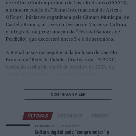
realizado em território nacional. Nuno Borges, Jaime
de Cultura Contemporânea de Castelo Branco (CCCCB),
Faria, Henrique Rocha, Frederico Ferreira Silva, Tiago
a primeira edição da “Bienal Internacional de Artes e
Pereira e Tiago Torres integraram o quadro principal,
Ofícios”, iniciativa organizada pela Câmara Municipal de
beneficiando, de igual modo, da reorganização dos wild
Castelo Branco, através da Divisão de Museus e Cultura,
cards após as entradas diretas de alguns jogadores.
e integrada na programação do “Festival Sabores de
Perdição”, que decorrerá entre 3 e 6 de setembro.
Entre os portugueses, Tiago Torres e Jaime Faria
protagonizaram as melhores campanhas da edição,
A Bienal nasce na sequência da inclusão de Castelo
ambos alcançando os quartos de final. Torres assinou
Branco na “Rede de Cidades Criativas da UNESCO”,
um dos resultados mais marcantes do torneio ao
distinção atribuída em 31 de outubro de 2023, na
eliminar o chileno Alejandro Tabilo, terceiro cabeça de
categoria “Artesanato e Artes Populares”,
série e um dos principais favoritos à conquista do título,
reconhecimento internacional alcançado graças ao
antes de ser afastado pelo francês Hugo Gaston nos
“valor patrimonial, artístico e identitário” do “Bordado
quartos de final.
CONTINUAR A LER
de Castelo Branco”, uma das manifestações mais
emblemáticas da cultura portuguesa e elemento central
Já Jaime Faria venceu o peruano Gonzalo Bueno e o
da identidade albicastrense.
neerlandês Botic van de Zandschulp, alcançando
ÚLTIMAS
DESTAQUE
VIDEOS
também os quartos de final, onde acabou eliminado pelo
Ao longo de dois dias, especialistas nacionais e
ATUALIDADE
2 horas atrás
italiano Luciano Darderi, num encontro decidido em três
internacionais, investigadores, artesãos, representantes
Cultura digital pode “comprometer” a