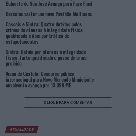
investimento que a Câmara está a fazer na construção
Baluarte de São José Avança para Fase Final
do Novo Hospital de Sintra, superior a 45 milhões de
Barcelos vai ter um novo Pavilhão Multiusos
euros.”
Cascais e Sintra: Quatro detidos pelos
De recordar que a Câmara Municipal de Sintra
crimes de ofensas à integridade física
qualificada e dois por tráfico de
inaugurou, recentemente, o Centro de Saúde de Belas, o
estupefacientes
sexto construído pela autarquia de Sintra, depois de
Queluz, Agualva, Algueirão-Mem Martins, Sintra e
Sintra: Detido por ofensas à integridade
física, furto qualificado e posse de arma
Almargem do Bispo.
proibida
Este investimento tem o financiamento do Plano de
Viana do Castelo: Concurso público
Recuperação e Resiliência (PRR), e integra obras de
internacional para Novo Mercado Municipal e
envolvente avança por 13,399 ME
conservação e beneficiação que visa garantir um bom
funcionamento dos serviços prestados, a segurança e o
conforto de utentes e profissionais.
CLIQUE PARA COMENTAR
Foto: CMS.
TÓPICOS RELACIONADOS:
ATUALIDADE
BASÍLIO HORTA
DESTAQUE
OBRAS
PÊRO PINHEIRO
SINTRA