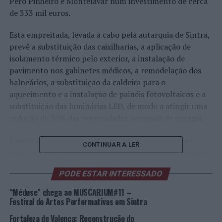
Pêro Pinheiro e Montelavar num investimento de cerca
de 333 mil euros.
Esta empreitada, levada a cabo pela autarquia de Sintra,
prevê a substituição das caixilharias, a aplicação de
isolamento térmico pelo exterior, a instalação de
pavimento nos gabinetes médicos, a remodelação dos
balneários, a substituição da caldeira para o
aquecimento e a instalação de painéis fotovoltaicos e a
substituição das luminárias LED, de modo a atingir uma
redução de 30% das necessidades nominais de energia.
Basílio Horta, presidente da autarquia, em visita ao
CONTINUAR A LER
local, referiu “que em matéria de saúde, desde o primeiro
mandato definimos este setor como prioritário e
PODE ESTAR INTERESSADO
essencial para garantir o mínimo de dignidade no acesso
à saúde dos nossos munícipes”, salientando que “a
“Méduse” chega ao MUSCARIUM#11 –
aposta da autarquia está centrada no desenvolvimento
Festival de Artes Performativas em Sintra
da saúde pública, sinónimo disso mesmo é o
Fortaleza de Valença: Reconstrução do