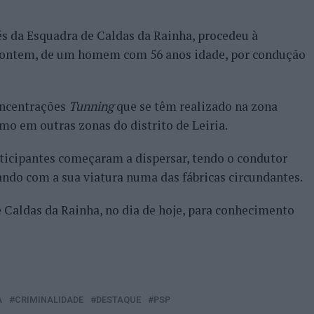
és da Esquadra de Caldas da Rainha, procedeu à
e ontem, de um homem com 56 anos idade, por condução
ncentrações
Tunning
que se têm realizado na zona
omo em outras zonas do distrito de Leiria.
rticipantes começaram a dispersar, tendo o condutor
ando com a sua viatura numa das fábricas circundantes.
e Caldas da Rainha, no dia de hoje, para conhecimento
A
CRIMINALIDADE
DESTAQUE
PSP