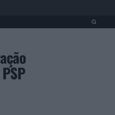
ração
a PSP