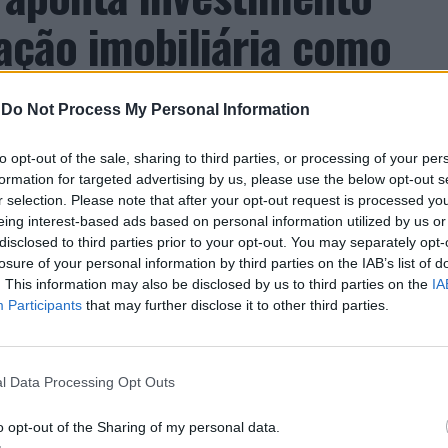
zação imobiliária como
to da Beira Interior
-
Do Not Process My Personal Information
to opt-out of the sale, sharing to third parties, or processing of your per
formation for targeted advertising by us, please use the below opt-out s
r selection. Please note that after your opt-out request is processed y
eing interest-based ads based on personal information utilized by us or
disclosed to third parties prior to your opt-out. You may separately opt-
losure of your personal information by third parties on the IAB’s list of
 Carlos, defende que a Beira Interior, localizada
. This information may also be disclosed by us to third parties on the
IA
Participants
that may further disclose it to other third parties.
um período de “forte crescimento económico e
úne atualmente “condições para atrair novos
xar população e consolidar um modelo de
l Data Processing Opt Outs
ida, na inovação e na valorização do território”.
a Incomparáveis no âmbito de mais uma edição da
o opt-out of the Sharing of my personal data.
dias 16 e 26 de julho, na Covilhã, sendo considerada