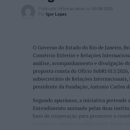
trabalho de divulgação e de ação”, descrev
Publicado
14 horas atrás
on
06/08/2026
reconhecimento se reflete igualmente na 
Por
Ígor Lopes
internacionais.
“Nós estamos a conquistar não só cada cid
muitos países que vêm diretamente ter co
O Governo do Estado do Rio de Janeiro, Bra
venda do imóvel deles, para comprar um i
Comércio Exterior e Relações Internacio
revelou.
análise, acompanhamento e divulgação do
proposta consta do Ofício SubRI 015/2026, 
A procura internacional e a transfo
subsecretário de Relações Internacionais
“crescimento da região”
presidente da Fundação, Antonio Carlos da
Segundo apurámos, a iniciativa pretende
Além da procura nacional, António Carlos 
Entendimento assinado pelas duas institu
está também a captar investidores estrang
base de cooperação para promover o comérc
espanhóis”.
pesquisas, estudos e publicações. Nesse c