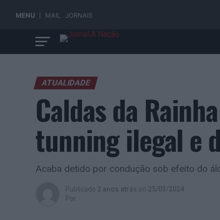
MENU
MAIL
JORNAIS
ATUALIDADE
Caldas da Rainha
tunning ilegal e 
Acaba detido por condução sob efeito do ál
Publicado
2 anos atrás
on
25/03/2024
Por