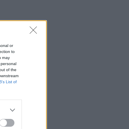
sonal or
ection to
ou may
 personal
out of the
 downstream
B’s List of