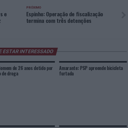
PRÓXIMO
s e
Espinho: Operação de fiscalização
z
termina com três detenções
E ESTAR INTERESSADO
Homem de 26 anos detido por
Amarante: PSP apreende bicicleta
o de droga
furtada