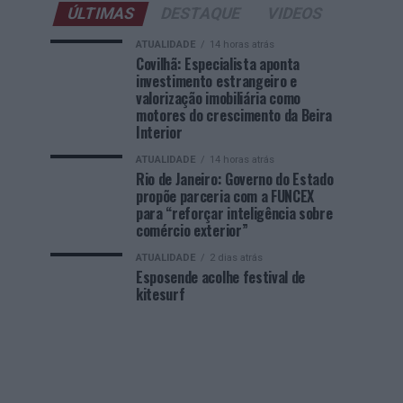
ÚLTIMAS
DESTAQUE
VIDEOS
ATUALIDADE
14 horas atrás
Covilhã: Especialista aponta
investimento estrangeiro e
valorização imobiliária como
motores do crescimento da Beira
Interior
ATUALIDADE
14 horas atrás
Rio de Janeiro: Governo do Estado
propõe parceria com a FUNCEX
para “reforçar inteligência sobre
comércio exterior”
ATUALIDADE
2 dias atrás
Esposende acolhe festival de
kitesurf