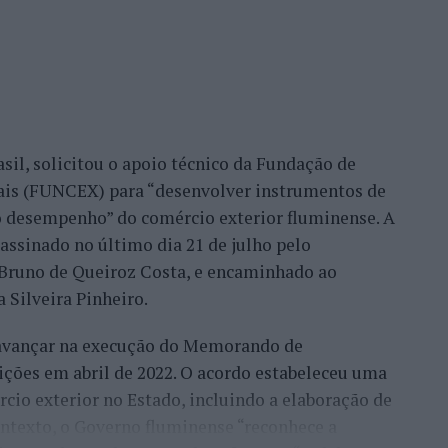
eu este consultor, que acrescentou que esse
confiança demonstrada por clientes nacionais e
ade do país, mas inclusive outros países. Há
migo, já, com a minha equipa, para fazermos a
sil, solicitou o apoio técnico da Fundação de
móvel, para um desenvolvimento turístico”,
nais (FUNCEX) para “desenvolver instrumentos de
 desempenho” do comércio exterior fluminense. A
assinado no último dia 21 de julho pelo
rmação da habitação impulsionam o
, Bruno de Queiroz Costa, e encaminhado ao
 Silveira Pinheiro.
 avançar na execução do Memorando de
frisa que o mercado imobiliário da Beira Interior
ições em abril de 2022. O acordo estabeleceu uma
eiros, “nomeadamente do Brasil, França, Israel e
io exterior no Estado, incluindo a elaboração de
ontexto, o Governo fluminense “reconhece a