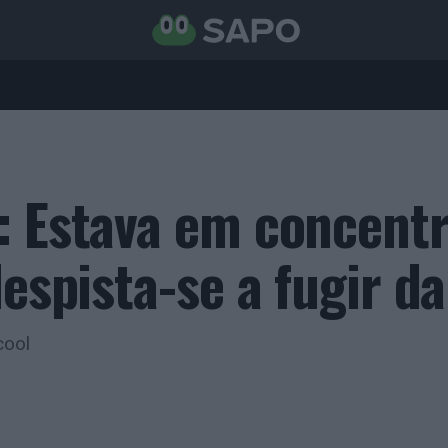
: Estava em concent
despista-se a fugir d
cool