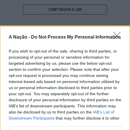
O pesquisador afirma que plataformas digitais também
CONTINUAR A LER
estimulam continuamente o sistema de recompensa do
cérebro, favorecendo a fadiga mental, a dificuldade de
manter a atenção e a procrastinação. Na sua visão,
ATUALIDADE
A Nação -
Do Not Process My Personal Information
tarefas inacabadas permanecem ativas na memória e
“Millennium Estoril Open 2026”
aumentam a sensação de sobrecarga, enquanto o stress
prolongado pode elevar os níveis de cortisol e
If you wish to opt-out of the sale, sharing to third parties, or
regressou ao circuito ATP com
processing of your personal or sensitive information for
prejudicar o desempenho cognitivo.
vitória do francês Luca Van Assche
targeted advertising by us, please use the below opt-out
section to confirm your selection. Please note that after your
Fabiano de Abreu Agrela Rodrigues ressalta que não há
opt-out request is processed you may continue seeing
Publicado
1 dia atrás
on
07/08/2026
evidências de que o ambiente digital provoque mudanças
Por
Ígor Lopes
interest-based ads based on personal information utilized by
genéticas na espécie humana. A adaptação observada,
us or personal information disclosed to third parties prior to
afirma, ocorre por meio da neuroplasticidade, processo
your opt-out. You may separately opt-out of the further
pelo qual os circuitos neurais se reorganizam em
disclosure of your personal information by third parties on the
resposta às experiências.
IAB’s list of downstream participants. This information may
O “Millennium Estoril Open 2026” decorreu entre os
also be disclosed by us to third parties on the
IAB’s List of
dias 18 e 26 de julho, no Clube de Ténis do Estoril, em
Downstream Participants
that may further disclose it to other
“O principal desafio é preservar a capacidade de reflexão
Cascais, a oeste de Lisboa, assinalando o regresso da
third parties.
profunda em um contexto marcado pela abundância de
competição ao circuito “ATP Tour” na categoria “ATP