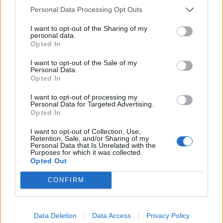
informações e pela rápida evolução tecnológica. O
250”, depois de, na edição anterior, ter integrado o
Personal Data Processing Opt Outs
potencial cognitivo humano permanece, mas o seu
circuito “Challenger”. O francês Luca Van Assche
desenvolvimento depende de como o cérebro é
I want to opt-out of the Sharing of my
conquistou o primeiro título ATP da carreira ao
personal data.
exercitado no cotidiano”, finalizou Fabiano de Abreu
derrotar o belga Alexander Blockx na final, encerrando
Opted In
Agrela Rodrigues.
uma edição marcada pela elevada competitividade, pela
I want to opt-out of the Sale of my
forte presença de tenistas portugueses e pela projeção
Personal Data.
Ígor Lopes
Opted In
internacional do evento.
I want to opt-out of processing my
O torneio arrancou com a fase de qualificação, nos dias
Personal Data for Targeted Advertising.
18 e 19 de julho, reunindo dezenas de atletas em busca
Opted In
de um lugar no quadro principal. A cerimónia de
I want to opt-out of Collection, Use,
CONTINUAR A LER
abertura contou com a presença do presidente da
Retention, Sale, and/or Sharing of my
Personal Data that Is Unrelated with the
Câmara Municipal de Cascais, Nuno Piteira Lopes,
Purposes for which it was collected.
acompanhado pelo executivo municipal, assinalando o
Opted Out
início de uma competição que voltou a colocar o
ATUALIDADE
CONFIRM
concelho no centro do calendário internacional do
Castelo Branco: “Bienal
ténis.
Internacional de Artes e Ofícios”
Data Deletion
Data Access
Privacy Policy
Apesar das desistências de última hora de jogadores