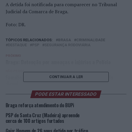
A detida foi notificada para comparecer no Tribunal
Judicial da Comarca de Braga.
Foto: DR.
TÓPICOS RELACIONADOS:
BRAGA
CRIMINALIDADE
DESTAQUE
PSP
SEGURANÇA RODOVIÁRIA
PRÓXIMO
Braga: Detenção por ameaças e injúrias a Polícia
NÃO PERCA
Famalicão: Detenção por condução sob o efeito do
CONTINUAR A LER
álcool
PODE ESTAR INTERESSADO
Braga reforça atendimento do BUPi
PSP de Santa Cruz (Madeira) apreende
cerca de 100 artigos furtados
Gaia: Homem de 26 anos detido por tráfico