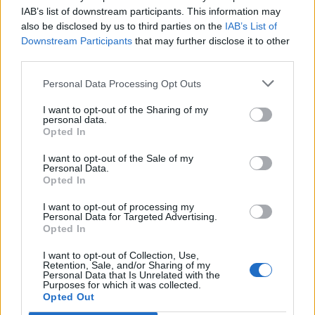
económico e cultural” do município
série, pelo italiano Luciano Darderi, pelo chileno
IAB’s list of downstream participants. This information may
português
Alejandro Tabilo e pelo belga Alexander Blockx.
also be disclosed by us to third parties on the
IAB’s List of
Um dos momentos mais aguardados da semana foi
Downstream Participants
that may further disclose it to other
Publicado
10 horas atrás
on
07/08/2026
third parties.
também o regresso do suíço Stan Wawrinka ao Estoril,
Por
Ígor Lopes
integrado na digressão de despedida do antigo vencedor
Personal Data Processing Opt Outs
de três torneios do Grand Slam.
I want to opt-out of the Sharing of my
personal data.
A edição de 2026 ficou igualmente marcada pela maior
A cidade de Castelo Branco, na região Centro de
Opted In
representação portuguesa de sempre num torneio ATP
Portugal, acolhe, nos dias 4 e 5 de setembro, no Centro
realizado em território nacional. Nuno Borges, Jaime
I want to opt-out of the Sale of my
de Cultura Contemporânea de Castelo Branco (CCCCB),
Personal Data.
Faria, Henrique Rocha, Frederico Ferreira Silva, Tiago
a primeira edição da “Bienal Internacional de Artes e
Opted In
Pereira e Tiago Torres integraram o quadro principal,
Ofícios”, iniciativa organizada pela Câmara Municipal de
beneficiando, de igual modo, da reorganização dos wild
I want to opt-out of processing my
Castelo Branco, através da Divisão de Museus e Cultura,
Personal Data for Targeted Advertising.
cards após as entradas diretas de alguns jogadores.
e integrada na programação do “Festival Sabores de
Opted In
Perdição”, que decorrerá entre 3 e 6 de setembro.
Entre os portugueses, Tiago Torres e Jaime Faria
I want to opt-out of Collection, Use,
Retention, Sale, and/or Sharing of my
protagonizaram as melhores campanhas da edição,
A Bienal nasce na sequência da inclusão de Castelo
Personal Data that Is Unrelated with the
Purposes for which it was collected.
ambos alcançando os quartos de final. Torres assinou
Branco na “Rede de Cidades Criativas da UNESCO”,
Opted Out
um dos resultados mais marcantes do torneio ao
distinção atribuída em 31 de outubro de 2023, na