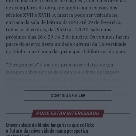
Pinto: mais de 4 séculos de edições”, com duas dezenas
de exemplares da obra, incluindo cinco edições dos
séculos XVII e XVIII. A mostra pode ser visitada na
entrada da sala de leitura da BPB até 29 de fevereiro,
todos os dias úteis, das 9h30 às 17h30, salvo nos
próximos dias 26 e 29 e a 2 de janeiro. Os volumes fazem
parte do acervo desta unidade cultural da Universidade
do Minho, que é uma das principais bibliotecas do país.
“Peregrinação” é um dos primeiros relatos de um
europeu sobre terras do Oriente e o livro de viagens
português mais traduzido no mundo: teve pelo menos
167 edições, sendo vinte fora de Portugal logo no século
XVII. Foi também durante muito tempo o segundo livro
CONTINUAR A LER
português mais lido no estrangeiro, após “Os Lusíadas”,
de Luís de Camões.
PODE ESTAR INTERESSADO
A mostra da BPB revela, na ala esquerda, a edição
Universidade do Minho lança livro que reflete
original de 1614 (em fac-simile), bem como edições de
o futuro da universidade numa perspetiva