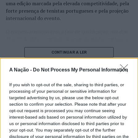
Detenção
uma edição marcada pela elevada competitividade, pela
forte presença de tenistas portugueses e pela projeção
NÃO PERCA
Nazaré: Detido com mandado de detenção pendente por
internacional do evento.
branqueamento de capitais
O torneio arrancou com a fase de qualificação, nos dias
18 e 19 de julho, reunindo dezenas de atletas em busca
de um lugar no quadro principal. A cerimónia de
CONTINUAR A LER
abertura contou com a presença do presidente da
Câmara Municipal de Cascais, Nuno Piteira Lopes,
acompanhado pelo executivo municipal, assinalando o
A Nação -
Do Not Process My Personal Information
início de uma competição que voltou a colocar o
ATUALIDADE
concelho no centro do calendário internacional do
If you wish to opt-out of the sale, sharing to third parties, or
Castelo Branco: “Bienal
ténis.
processing of your personal or sensitive information for
Internacional de Artes e Ofícios”
targeted advertising by us, please use the below opt-out
Apesar das desistências de última hora de jogadores
section to confirm your selection. Please note that after your
promete afirmar artesanato,
opt-out request is processed you may continue seeing
como Casper Ruud (Noruega), Alejandro Davidovich
património e inovação como
interest-based ads based on personal information utilized by
Fokina (Espanha) e Matteo Arnaldi (Itália), a prova
us or personal information disclosed to third parties prior to
“motores de desenvolvimento
apresentou um quadro competitivo de elevado nível,
your opt-out. You may separately opt-out of the further
liderado pelo russo Andrey Rublev, primeiro cabeça de
disclosure of your personal information by third parties on the