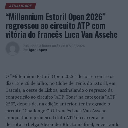
portugueses foram os primeiros europeus no Japão, há
ATUALIDADE
480 anos, introduzindo a sua cultura, o cristianismo e as
“Millennium Estoril Open 2026”
armas de fogo. Fernão Mendes Pinto (1511?-1583)
embarcou de Portugal em 1537 e terá percorrido Meca,
regressou ao circuito ATP com
Abissínia, Ormuz, Índia, Birmânia, Cochinchina, Sião,
vitória do francês Luca Van Assche
China, Japão e a atual Indonésia, sendo soldado,
corsário, vagabundo, diplomata, missionário e mercador,
Publicado
3 horas atrás
on
07/08/2026
assistindo a mortes incontáveis, negócios, alianças e
Por
Ígor Lopes
traições. Voltou depois às origens e redigiu essas
memórias. Partes do relato seriam questionadas mais
tarde, daí a expressão “Fernão, mentes? Minto!”.
O “Millennium Estoril Open 2026” decorreu entre os
Foto: UM.
dias 18 e 26 de julho, no Clube de Ténis do Estoril, em
Cascais, a oeste de Lisboa, assinalando o regresso da
competição ao circuito “ATP Tour” na categoria “ATP
TÓPICOS RELACIONADOS:
BIBLIOTECA PÚBLICA DE BRAGA
DESTAQUE
EXPOSIÇÃO
FERNÃO MENDES PINTO
250”, depois de, na edição anterior, ter integrado o
LITERATURA
circuito “Challenger”. O francês Luca Van Assche
conquistou o primeiro título ATP da carreira ao
PRÓXIMO
Aveiro: Homem detido em cumprimento de Mandado de
derrotar o belga Alexander Blockx na final, encerrando