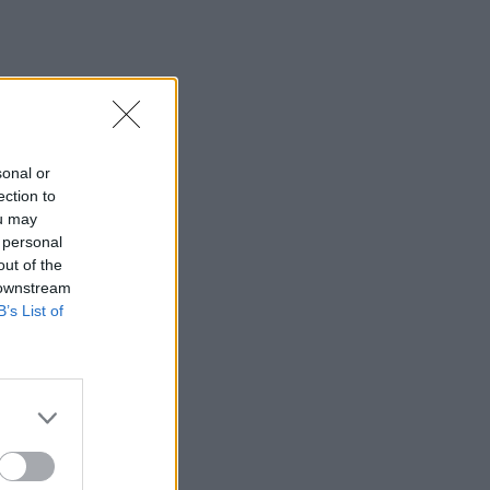
sonal or
ection to
ou may
 personal
out of the
 downstream
B’s List of