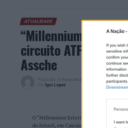
ATUALIDADE
“Millennium Estoril
A Nação 
circuito ATP com vit
If you wish 
sensitive in
Assche
confirm you
continue se
information 
further disc
Publicado
13 horas atrás
on
07/08/2026
participants
Por
Ígor Lopes
Downstream 
Persona
O “Millennium Estoril Open 2026” decorreu 
I want t
do Estoril, em Cascais, a oeste de Lisboa,