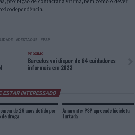
cas, proibição de contactar a vítima, bem como o dever
toxicodependência.
LIDADE
DESTAQUE
PSP
PRÓXIMO
r
Barcelos vai dispor de 64 cuidadores
l
informais em 2023
E ESTAR INTERESSADO
Homem de 26 anos detido por
Amarante: PSP apreende bicicleta
o de droga
furtada