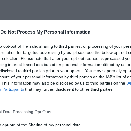
 Open 2026” regressou ao
-
Do Not Process My Personal Information
ória do francês Luca Van
to opt-out of the sale, sharing to third parties, or processing of your per
formation for targeted advertising by us, please use the below opt-out s
r selection. Please note that after your opt-out request is processed y
eing interest-based ads based on personal information utilized by us or
disclosed to third parties prior to your opt-out. You may separately opt-
losure of your personal information by third parties on the IAB’s list of
. This information may also be disclosed by us to third parties on the
IA
Participants
that may further disclose it to other third parties.
l Data Processing Opt Outs
entre os dias 18 e 26 de julho, no Clube de Ténis
o opt-out of the Sharing of my personal data.
 assinalando o regresso da competição ao circuito