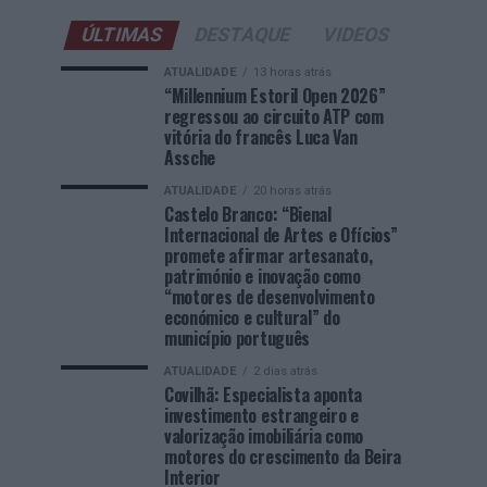
ÚLTIMAS
DESTAQUE
VIDEOS
ATUALIDADE
13 horas atrás
“Millennium Estoril Open 2026”
regressou ao circuito ATP com
vitória do francês Luca Van
Assche
ATUALIDADE
20 horas atrás
Castelo Branco: “Bienal
Internacional de Artes e Ofícios”
promete afirmar artesanato,
património e inovação como
“motores de desenvolvimento
económico e cultural” do
município português
ATUALIDADE
2 dias atrás
Covilhã: Especialista aponta
investimento estrangeiro e
valorização imobiliária como
motores do crescimento da Beira
Interior