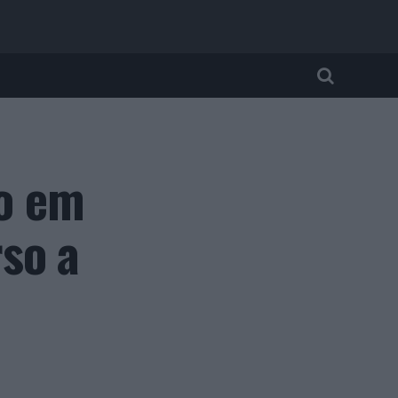
o em
so a