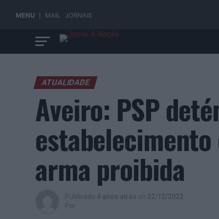
MENU
MAIL
JORNAIS
ATUALIDADE
Aveiro: PSP det
estabelecimento 
arma proibida
Publicado
4 anos atrás
on
22/12/2022
Por