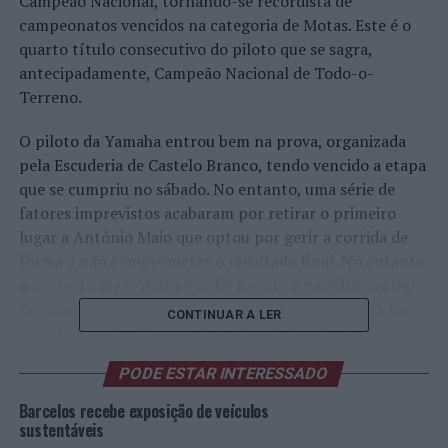
Campeão Nacional, tornando-se recordista de
campeonatos vencidos na categoria de Motas. Este é o
quarto título consecutivo do piloto que se sagra,
antecipadamente, Campeão Nacional de Todo-o-
Terreno.
O piloto da Yamaha entrou bem na prova, organizada
pela Escuderia de Castelo Branco, tendo vencido a etapa
que se cumpriu no sábado. No entanto, uma série de
fatores imprevistos acabaram por retirar o primeiro
lugar a António Maio que optou por gerir a corrida de
forma a não comprometer o resultado final. No entanto,
o primeiro lugar desta que foi a sexta e penúltima etapa
do Campeonato Nacional de Todo-o-Terreno 2023 foi
CONTINUAR A LER
discutida ao minuto e o major da GNR terminou a prova
na segunda posição da classificação geral.
PODE ESTAR INTERESSADO
“Este é o reflexo de um esforço enorme que tenho feito
Barcelos recebe exposição de veículos
durante os meus 20 anos de carreira que culminam com
sustentáveis