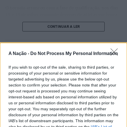
O torneio arrancou com a fase de qualificação, nos dias
18 e 19 de julho, reunindo dezenas de atletas em busca
de um lugar no quadro principal. A cerimónia de
CONTINUAR A LER
abertura contou com a presença do presidente da
Câmara Municipal de Cascais, Nuno Piteira Lopes,
acompanhado pelo executivo municipal, assinalando o
início de uma competição que voltou a colocar o
ATUALIDADE
A Nação -
Do Not Process My Personal Information
concelho no centro do calendário internacional do
Castelo Branco: “Bienal
ténis.
Internacional de Artes e Ofícios”
If you wish to opt-out of the sale, sharing to third parties, or
processing of your personal or sensitive information for
Apesar das desistências de última hora de jogadores
promete afirmar artesanato,
targeted advertising by us, please use the below opt-out
como Casper Ruud (Noruega), Alejandro Davidovich
património e inovação como
section to confirm your selection. Please note that after your
Fokina (Espanha) e Matteo Arnaldi (Itália), a prova
opt-out request is processed you may continue seeing
“motores de desenvolvimento
apresentou um quadro competitivo de elevado nível,
interest-based ads based on personal information utilized by
liderado pelo russo Andrey Rublev, primeiro cabeça de
económico e cultural” do município
us or personal information disclosed to third parties prior to
série, pelo italiano Luciano Darderi, pelo chileno
your opt-out. You may separately opt-out of the further
português
Alejandro Tabilo e pelo belga Alexander Blockx.
disclosure of your personal information by third parties on the
IAB’s list of downstream participants. This information may
Um dos momentos mais aguardados da semana foi
also be disclosed by us to third parties on the
IAB’s List of
Publicado
1 dia atrás
on
07/08/2026