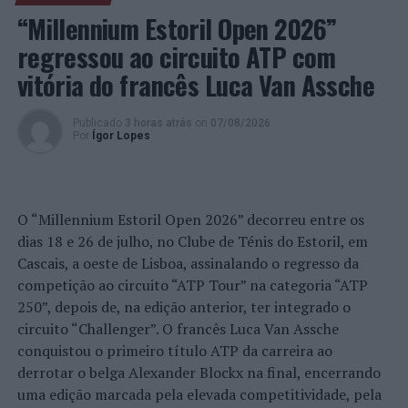
de celebrar a democracia e o poder local é fruto da
“Millennium Estoril Open 2026”
democracia e da vontade das pessoas”.
regressou ao circuito ATP com
No módulo onde se discutiram os objetivos de
vitória do francês Luca Van Assche
desenvolvimento sustentável dentro da cooperação
descentralizada, Luís Campos Ferreira relembrou que
Publicado
3 horas atrás
on
07/08/2026
enquanto esteve no Governo adotou um conceito de
Por
Ígor Lopes
cooperação que já valorizava muito o poder local,
destacando a importância de “haver diálogo e
cooperação entre as economias locais”.
O “Millennium Estoril Open 2026” decorreu entre os
dias 18 e 26 de julho, no Clube de Ténis do Estoril, em
Já José Lamego focou a sua intervenção na criação da
Cascais, a oeste de Lisboa, assinalando o regresso da
CPLP, ocorrida durante o governo de António Guterres
competição ao circuito “ATP Tour” na categoria “ATP
“que foi essencial para a dinâmica da cooperação
250”, depois de, na edição anterior, ter integrado o
descentralizada, aumentando as sinergias entre os
circuito “Challenger”. O francês Luca Van Assche
países que falam a língua portuguesa, que são tantos e
conquistou o primeiro título ATP da carreira ao
estão espalhados pelo Mundo”.
derrotar o belga Alexander Blockx na final, encerrando
Carla Semedo, por seu lado, reflectiu sobre os modelos
uma edição marcada pela elevada competitividade, pela