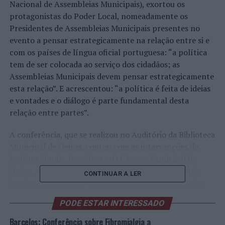
Nacional de Assembleias Municipais), exortou os
protagonistas do Poder Local, nomeadamente os
Presidentes de Assembleias Municipais presentes no
evento a pensar estrategicamente na relação entre si e
com os países de língua oficial portuguesa: “a política
tem de ser colocada ao serviço dos cidadãos; as
Assembleias Municipais devem pensar estrategicamente
esta relação”. E acrescentou: “a política é feita de ideias
e vontades e o diálogo é parte fundamental desta
relação entre partes”.
A conferência, que se realizou no Auditório da Biblioteca
Municipal de Oeiras, contou com as intervenções de
Isaltino Morais, Presidente da Câmara Municipal de
Oeiras, Filipe Nascimento, Presidente do Governo da
CONTINUAR A LER
Região Autónoma do Príncipe (divisão administrativa
autónoma da República de São Tomé e Príncipe), José
PODE ESTAR INTERESSADO
Lamego, Ex-Secretário de Estado dos Negócios
Estrangeiros e Cooperação, Luís Campos Ferreira, Ex-
Barcelos: Conferência sobre Fibromialgia a