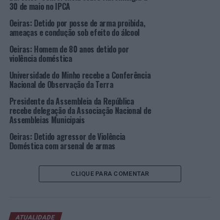
Secretário de Estado dos Negócios Estrangeiros e
30 de maio no IPCA
Cooperação, Carla Semedo, Vereadora da Câmara
Oeiras: Detido por posse de arma proibida,
Municipal de Cascais, Vítor Ramalho, Secretário-Geral
ameaças e condução sob efeito do álcool
da UCCLA – União das Cidades Capitais de Língua
Oeiras: Homem de 80 anos detido por
portuguesa e Elisabete Oliveira, Presidente da
violência doméstica
Assembleia Municipal de Oeiras.
Universidade do Minho recebe a Conferência
Nacional de Observação da Terra
Isaltino Morais declarou na sua intervenção: “o tema da
competência descentralizada é-nos muito caro”;
Presidente da Assembleia da República
destacando a importância “da criação de sinergias neste
recebe delegação da Associação Nacional de
Assembleias Municipais
tipo de eventos, devendo a cooperação acontecer entre
municípios”.
Oeiras: Detido agressor de Violência
Doméstica com arsenal de armas
Filipe Nascimento partilhou a sua experiência e a
realidade política da Região Autónoma do Príncipe,
CLIQUE PARA COMENTAR
destacando os trabalhos que foram feitos em sinergia
com os municípios portugueses, nomeadamente o de
Oeiras: “graças ao contexto político estamos no
momento em que podemos celebrar a lusofonia. Temos
ATUALIDADE