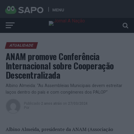
MENU
ATUALIDADE
ANAM promove Conferência
Internacional sobre Cooperação
Descentralizada
Albino Almeida: “As Assembleias Municipais devem estreitar
laços dentro do país e com congéneres dos PALOP”
Publicado
2 anos atrás
on
27/03/2024
Por
Albino Almeida, presidente da ANAM (Associação