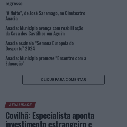
regresso
antiga Escola Secundária de Anadia, para que tenha
“A Noite”, de José Saramago, no Cineteatro
início a intervenção de reabilitação do edifício do
Anadia
Centro de Saúde, cuja empreitada ronda o milhão de
euros e 200 mil euros.
Anadia: Município avança com reabilitação
da Casa dos Castilhos em Aguim
Foto: CMA.
Anadia assinala “Semana Europeia do
Desporto” 2024
TÓPICOS RELACIONADOS:
ANADIA
CENTRO DE VACINAÇÃO
Anadia: Município promove “Encontro com a
COVID-19
DESTAQUE
VACINAÇÃO
Educação”
PRÓXIMO
Ansião: Igualdade de Género no Desporto em debate
CLIQUE PARA COMENTAR
NÃO PERCA
Anadia: Mesa de voto antecipado nos Paços do
Município
ATUALIDADE
Covilhã: Especialista aponta
investimento estrangeiro e