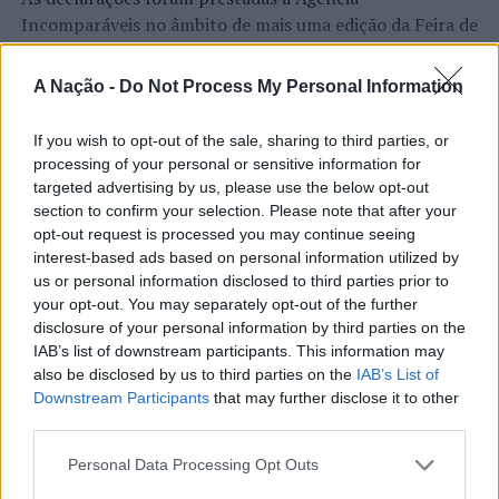
Incomparáveis no âmbito de mais uma edição da Feira de
São Tiago, que decorreu entre os dias 16 e 26 de julho,
na Covilhã, sendo considerada um dos mais antigos
A Nação -
Do Not Process My Personal Information
certames populares de Portugal. Com origens medievais
e realizada anualmente na “Cidade Neve”, a feira conjuga
If you wish to opt-out of the sale, sharing to third parties, or
CONTINUAR A LER
tradição, atividade económica, comércio, gastronomia,
processing of your personal or sensitive information for
animação cultural e divulgação empresarial,
targeted advertising by us, please use the below opt-out
constituindo um dos principais momentos de promoção
section to confirm your selection. Please note that after your
opt-out request is processed you may continue seeing
do município e da Beira Interior.
ATUALIDADE
interest-based ads based on personal information utilized by
Rio de Janeiro: Governo do Estado
us or personal information disclosed to third parties prior to
Para António Carlos, o crescimento alcançado ao longo
your opt-out. You may separately opt-out of the further
propõe parceria com a FUNCEX para
dos últimos anos representa o cumprimento dos
disclosure of your personal information by third parties on the
objetivos que traçou quando iniciou o seu percurso no
“reforçar inteligência sobre
IAB’s list of downstream participants. This information may
setor imobiliário. O empresário considera que o
also be disclosed by us to third parties on the
IAB’s List of
comércio exterior”
reconhecimento conquistado resulta da proximidade
Downstream Participants
that may further disclose it to other
com a comunidade e da capacidade de apoiar não apenas
third parties.
Publicado
6 horas atrás
on
06/08/2026
compradores e vendedores, mas também iniciativas
Por
Ígor Lopes
Personal Data Processing Opt Outs
locais e projetos de desenvolvimento regional. Segundo