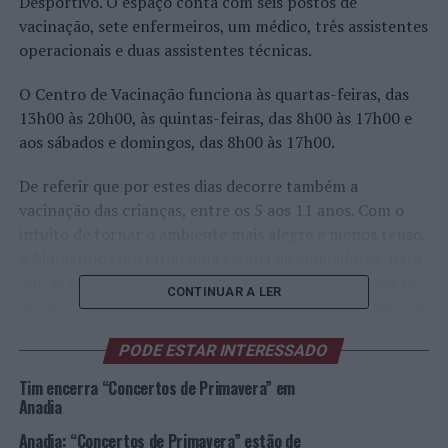
Desportivo. O espaço conta com seis postos de
vacinação, sete enfermeiros, um médico, três assistentes
operacionais e duas assistentes técnicas.
O Centro de Vacinação funciona às quartas-feiras, das
13h00 às 20h00, às quintas-feiras, das 8h00 às 17h00 e
aos sábados e domingos, das 8h00 às 17h00.
De referir que por estes dias decorre também a
vacinação das crianças, entre os 5 aos 11 anos. Com o
intuito de tornar o ambiente mais alegre e menos tenso,
o Município contratou uma equipa de animadores, para
que as crianças estejam mais descontraídas, durante os
CONTINUAR A LER
momentos de espera e de recobro, distribuindo também
alguns balões.
PODE ESTAR INTERESSADO
O Centro vai funcionar neste espaço desportivo,
Tim encerra “Concertos de Primavera” em
durante os próximos quatro meses, sendo
Anadia
posteriormente deslocalizado, a par de todos os serviços
Anadia: “Concertos de Primavera” estão de
do Centro de Saúde de Anadia, para as instalações da