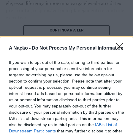
ele, essa diferença impõe uma carga elevada ao córtex
pré-frontal, responsável pelo planejamento e controle
executivo.
O pesquisador afirma que plataformas digitais também
CONTINUAR A LER
estimulam continuamente o sistema de recompensa do
cérebro, favorecendo a fadiga mental, a dificuldade de
A Nação -
Do Not Process My Personal Information
manter a atenção e a procrastinação. Na sua visão,
ATUALIDADE
tarefas inacabadas permanecem ativas na memória e
If you wish to opt-out of the sale, sharing to third parties, or
“Millennium Estoril Open 2026”
aumentam a sensação de sobrecarga, enquanto o stress
processing of your personal or sensitive information for
prolongado pode elevar os níveis de cortisol e
regressou ao circuito ATP com
targeted advertising by us, please use the below opt-out
prejudicar o desempenho cognitivo.
section to confirm your selection. Please note that after your
vitória do francês Luca Van Assche
opt-out request is processed you may continue seeing
Fabiano de Abreu Agrela Rodrigues ressalta que não há
interest-based ads based on personal information utilized by
Publicado
2 dias atrás
on
07/08/2026
evidências de que o ambiente digital provoque mudanças
us or personal information disclosed to third parties prior to
Por
Ígor Lopes
your opt-out. You may separately opt-out of the further
genéticas na espécie humana. A adaptação observada,
disclosure of your personal information by third parties on the
afirma, ocorre por meio da neuroplasticidade, processo
IAB’s list of downstream participants. This information may
pelo qual os circuitos neurais se reorganizam em
also be disclosed by us to third parties on the
IAB’s List of
resposta às experiências.
O “Millennium Estoril Open 2026” decorreu entre os
Downstream Participants
that may further disclose it to other