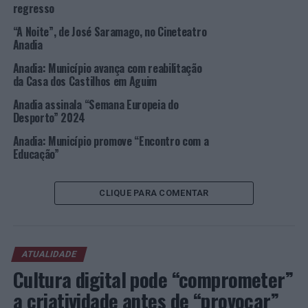
museuvinhobairrada.m.anadia@gmail.com
.
regresso
“A Noite”, de José Saramago, no Cineteatro
Foto: CMA.
Anadia
Anadia: Município avança com reabilitação
TÓPICOS RELACIONADOS:
ANADIA
CARNAVAL
DESTAQUE
da Casa dos Castilhos em Aguim
ENTRUDO
MUSEU DO VINHO BAIRRADA
Anadia assinala “Semana Europeia do
PRÓXIMO
Desporto” 2024
Luís Pedro Martins reeleito para liderar Turismo do
Porto e Norte por mais cinco anos
Anadia: Município promove “Encontro com a
Educação”
NÃO PERCA
Associação Nacional de Assembleias Municipais assina
protocolo com Associação de antigos parlamentares
CLIQUE PARA COMENTAR
ATUALIDADE
Cultura digital pode “comprometer”
a criatividade antes de “provocar”