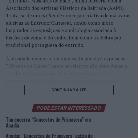
“Entrudo / Máscaras de Baco”, numa parceria com a
Associação dos Artistas Plásticos da Bairrada (AAPB).
Trata-se de um
atelier
de conceção criativa de máscaras
alusivas ao Entrudo/Carnaval, tendo como mote
inspirador as exposições e a mitologia associada à
história da vinha e do vinho, bem como a celebração
tradicional portuguesa do entrudo.
A atividade começa com uma visita guiada à exposição
“20 anos de Museu”, onde as crianças são convidadas a
escolher uma peça que as motive e inspire para,
posteriormente decorar e criar a sua máscara com
diversas linguagens artísticas.
CONTINUAR A LER
A atividade, gratuita, é dirigida a crianças e jovens dos 6
PODE ESTAR INTERESSADO
aos 15 anos. As inscrições, limitadas a 25 participantes,
devem ser efetuadas, através do telefone 231 519 780
Tim encerra “Concertos de Primavera” em
(chamada para a rede fixa nacional) – Museu do Vinho
Anadia
Bairrada – ou por
e-mail
:
Anadia: “Concertos de Primavera” estão de