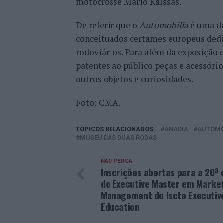
motocrosse Mário Kalssas.
De referir que o
Automobilia
é uma da
conceituados certames europeus dedi
rodoviários. Para além da exposição d
patentes ao público peças e acessóri
outros objetos e curiosidades.
Foto: CMA.
TÓPICOS RELACIONADOS:
ANADIA
AUTOMO
MUSEU DAS DUAS RODAS
NÃO PERCA
Inscrições abertas para a 20ª 
do Executive Master em Marke
Management do Iscte Executiv
Education