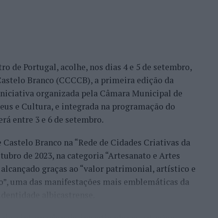
nal. Torres assinou um dos resultados mais
 Alejandro Tabilo, terceiro cabeça de série e um
tulo, antes de ser afastado pelo francês Hugo Gaston
ro de Portugal, acolhe, nos dias 4 e 5 de setembro,
Bueno e o neerlandês Botic van de Zandschulp,
astelo Branco (CCCCB), a primeira edição da
nde acabou eliminado pelo italiano Luciano
, iniciativa organizada pela Câmara Municipal de
ts.
seus e Cultura, e integrada na programação do
onal no quadro principal, iniciou a participação
erá entre 3 e 6 de setembro.
o Luz, acabando, contudo, por ser eliminado na
e Castelo Branco na “Rede de Cidades Criativas da
és Burruchaga, num encontro disputado em três
ubro de 2023, na categoria “Artesanato e Artes
alcançado graças ao “valor patrimonial, artístico e
 despediram-se na ronda inaugural. Rocha foi
co”, uma das manifestações mais emblemáticas da
quanto Ferreira Silva discutiu a passagem à
identidade albicastrense.
o francês Luca Van Assche, que acabaria por
ais e internacionais, investigadores, artesãos,