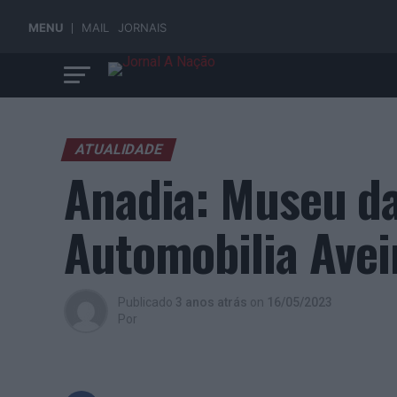
MENU
MAIL
JORNAIS
ATUALIDADE
Anadia: Museu d
Automobilia Avei
Publicado
3 anos atrás
on
16/05/2023
Por