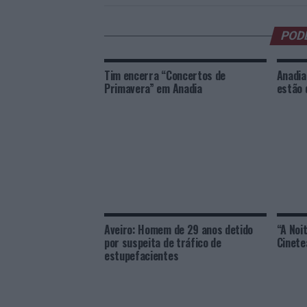
POD
Tim encerra “Concertos de
Anadia
Primavera” em Anadia
estão 
Aveiro: Homem de 29 anos detido
“A Noi
por suspeita de tráfico de
Cinete
estupefacientes