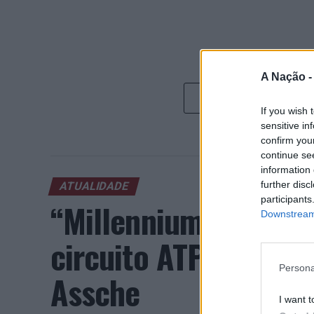
A Nação 
If you wish 
sensitive in
confirm you
continue se
information 
further disc
ATUALIDADE
participants
“Millennium Estoril
Downstream 
circuito ATP com vit
Persona
Assche
I want t