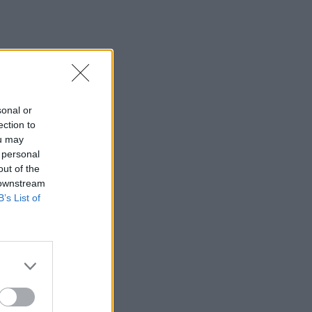
sonal or
ection to
ou may
 personal
out of the
 downstream
B’s List of