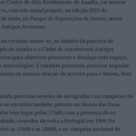
no Centro de Alto Rendimento de Anadia, vai marcar
tivo, com um
stand
próprio, na edição 2023 do
21 de maio, no Parque de Exposições de Aveiro, numa
 Antigos Aveirense.
no certame insere-se, no âmbito da parceria de
ípio de Anadia e o Clube de Automóveis Antigos
rincipais objetivos promover e divulgar este espaço,
vo museológico. É também pretensão procurar angariar
porária ou mesmo doação de acervos para o Museu, bem
 ainda previstas sessões de autógrafos com campeões de
lio se encontra também patente no Museu das Duas
afos tem lugar pelas 17h00, com a presença do ex-
drade, vencedor da volta a Portugal em 1969. No
tre as 17h00 e as 18h00, o ex-campeão nacional de