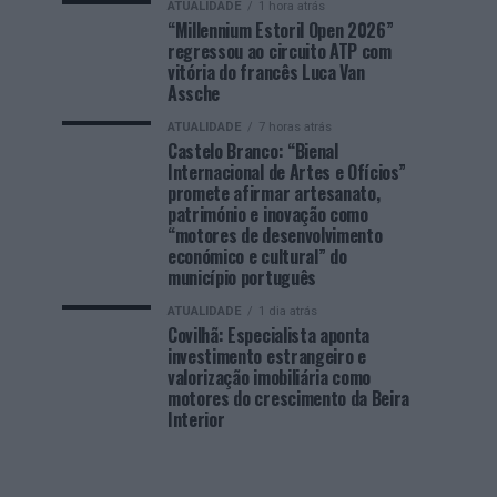
ATUALIDADE
1 hora atrás
“Millennium Estoril Open 2026”
regressou ao circuito ATP com
vitória do francês Luca Van
Assche
ATUALIDADE
7 horas atrás
Castelo Branco: “Bienal
Internacional de Artes e Ofícios”
promete afirmar artesanato,
património e inovação como
“motores de desenvolvimento
económico e cultural” do
município português
ATUALIDADE
1 dia atrás
Covilhã: Especialista aponta
investimento estrangeiro e
valorização imobiliária como
motores do crescimento da Beira
Interior