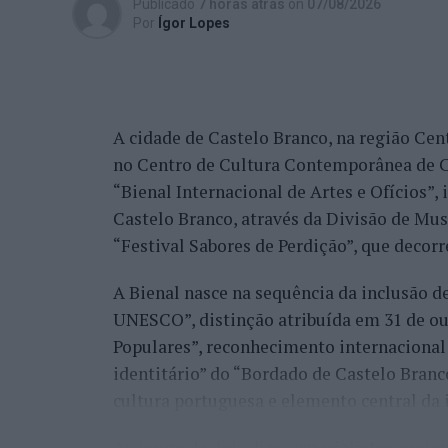
Publicado
7 horas atrás
on
07/08/2026
edição, ambos alcançando os quartos de fi
Por
Ígor Lopes
marcantes do torneio ao eliminar o chileno
dos principais favoritos à conquista do tí
nos quartos de final.
A cidade de Castelo Branco, na região Cent
Já Jaime Faria venceu o peruano Gonzalo 
no Centro de Cultura Contemporânea de C
alcançando também os quartos de final, o
“Bienal Internacional de Artes e Ofícios”
Darderi, num encontro decidido em três se
Castelo Branco, através da Divisão de Mu
Nuno Borges, principal representante naci
“Festival Sabores de Perdição”, que decorr
com uma vitória sobre o brasileiro Orland
A Bienal nasce na sequência da inclusão d
segunda ronda pelo argentino Román Andr
UNESCO”, distinção atribuída em 31 de out
sets.
Populares”, reconhecimento internacional 
Henrique Rocha e Frederico Ferreira Silva
identitário” do “Bordado de Castelo Bran
afastado pelo espanhol Pedro Martínez, en
cultura portuguesa e elemento central da 
segunda ronda até ao terceiro set frente a
conquistar o título do torneio.
Ao longo de dois dias, especialistas nacion