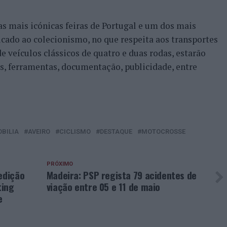
s mais icónicas feiras de Portugal e um dos mais
cado ao colecionismo, no que respeita aos transportes
e veículos clássicos de quatro e duas rodas, estarão
os, ferramentas, documentação, publicidade, entre
BILIA
AVEIRO
CICLISMO
DESTAQUE
MOTOCROSSE
PRÓXIMO
edição
Madeira: PSP regista 79 acidentes de
ting
viação entre 05 e 11 de maio
e