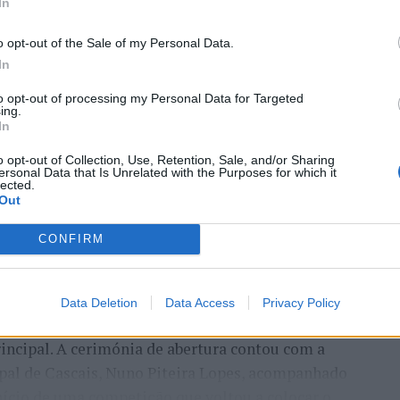
In
o opt-out of the Sale of my Personal Data.
In
to opt-out of processing my Personal Data for Targeted
ing.
In
entre os dias 18 e 26 de julho, no Clube de Ténis
 assinalando o regresso da competição ao circuito
o opt-out of Collection, Use, Retention, Sale, and/or Sharing
ersonal Data that Is Unrelated with the Purposes for which it
e, na edição anterior, ter integrado o circuito
lected.
Out
onquistou o primeiro título ATP da carreira ao
l, encerrando uma edição marcada pela elevada
CONFIRM
enistas portugueses e pela projeção internacional
Data Deletion
Data Access
Privacy Policy
ção, nos dias 18 e 19 de julho, reunindo dezenas de
incipal. A cerimónia de abertura contou com a
pal de Cascais, Nuno Piteira Lopes, acompanhado
nício de uma competição que voltou a colocar o