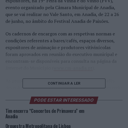
expositores, na 19ª Feira da Vinha e do Vinho (FVV),
evento organizado pela Câmara Municipal de Anadia,
que se vai realizar no Vale Santo, em Anadia, de 22 a 26
de junho, no âmbito do Festival Anadia de Paixões.
Os cadernos de encargos com as respetivas normas e
condições referentes a bares/cafés, espaços diversos,
expositores de animação e produtores vitivinícolas
foram aprovados em reunião do executivo municipal e
encontram-se disponíveis para consulta na página da
internet
do Município (
www.cm-anadia.pt
).
As propostas referentes aos bares e espaços de cafés
CONTINUAR A LER
deverão ser apresentadas até ao dia 16 de maio, devendo
as mesmas ser entregues na Câmara Municipal de
PODE ESTAR INTERESSADO
Anadia ou remetidas pelo correio em carta fechada. Cada
proponente pode candidatar-se a mais que um espaço.
Tim encerra “Concertos de Primavera” em
As propostas serão abertas no dia 17 de maio, pelas
Anadia
11h30, no Salão Nobre dos Paços do Concelho.
Orquestra Metropolitana de Lisboa