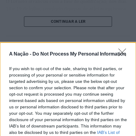
O torneio arrancou com a fase de qualificação, nos dias
18 e 19 de julho, reunindo dezenas de atletas em busca
de um lugar no quadro principal. A cerimónia de
CONTINUAR A LER
abertura contou com a presença do presidente da
Câmara Municipal de Cascais, Nuno Piteira Lopes,
acompanhado pelo executivo municipal, assinalando o
início de uma competição que voltou a colocar o
ATUALIDADE
concelho no centro do calendário internacional do
A Nação -
Do Not Process My Personal Information
Castelo Branco: “Bienal
ténis.
Internacional de Artes e Ofícios”
If you wish to opt-out of the sale, sharing to third parties, or
Apesar das desistências de última hora de jogadores
promete afirmar artesanato,
processing of your personal or sensitive information for
como Casper Ruud (Noruega), Alejandro Davidovich
targeted advertising by us, please use the below opt-out
património e inovação como
Fokina (Espanha) e Matteo Arnaldi (Itália), a prova
section to confirm your selection. Please note that after your
“motores de desenvolvimento
apresentou um quadro competitivo de elevado nível,
opt-out request is processed you may continue seeing
interest-based ads based on personal information utilized by
liderado pelo russo Andrey Rublev, primeiro cabeça de
económico e cultural” do município
us or personal information disclosed to third parties prior to
série, pelo italiano Luciano Darderi, pelo chileno
português
your opt-out. You may separately opt-out of the further
Alejandro Tabilo e pelo belga Alexander Blockx.
disclosure of your personal information by third parties on the
Um dos momentos mais aguardados da semana foi
IAB’s list of downstream participants. This information may
Publicado
18 horas atrás
on
07/08/2026
também o regresso do suíço Stan Wawrinka ao Estoril,
also be disclosed by us to third parties on the
IAB’s List of
Por
Ígor Lopes