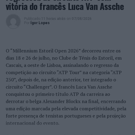
vitória do francês Luca Van Assche
O certame deste ano tem como cabeças de cartaz: Xutos
& Pontapés, António Zambujo, Diogo Piçarra, Bispo e
Publicado
11 horas atrás
on
07/08/2026
Por
Ígor Lopes
Tony Carreira. O último dia é dedicado aos mais novos. O
evento encerra com a atuação das Marchas Populares.
Foto: CMA.
O “Millennium Estoril Open 2026” decorreu entre os
dias 18 e 26 de julho, no Clube de Ténis do Estoril, em
TÓPICOS RELACIONADOS:
AGRICULTURA
ANADIA
Cascais, a oeste de Lisboa, assinalando o regresso da
CÂMARA MUNICIPAL DE ANADIA
CONCERTO
CONCURSO
competição ao circuito “ATP Tour” na categoria “ATP
DESTAQUE
FEIRA
FEIRA DO VINHO E DA VINHA
250”, depois de, na edição anterior, ter integrado o
PRÓXIMO
circuito “Challenger”. O francês Luca Van Assche
Madeira: PSP faz duas detenções por tráfico de droga
conquistou o primeiro título ATP da carreira ao
NÃO PERCA
derrotar o belga Alexander Blockx na final, encerrando
“Praças de Abril” no 25 de Abril em Castro Marim
uma edição marcada pela elevada competitividade, pela
forte presença de tenistas portugueses e pela projeção
internacional do evento.