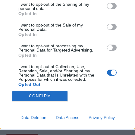
Segundo o neurocientista português Fabiano de Abreu
I want to opt-out of the Sharing of my
personal data.
Agrela Rodrigues, a cultura digital pode reduzir o uso de
Opted In
capacidades cognitivas que favoreceram a evolução
I want to opt-out of the Sale of my
humana, como a criatividade e a concentração
Personal Data.
prolongada. Essa redução pode ocorrer antes que
Opted In
qualquer alteração genética aconteça.
I want to opt-out of processing my
Personal Data for Targeted Advertising.
De acordo com o especialista, o cérebro humano evoluiu
Opted In
em um ambiente de escassez de estímulos, mas hoje
I want to opt-out of Collection, Use,
enfrenta notificações constantes, excesso de
Retention, Sale, and/or Sharing of my
informações e mudanças frequentes de atenção. Para
Personal Data that Is Unrelated with the
Purposes for which it was collected.
ele, essa diferença impõe uma carga elevada ao córtex
Opted Out
pré-frontal, responsável pelo planejamento e controle
CONFIRM
executivo.
O pesquisador afirma que plataformas digitais também
CONTINUAR A LER
estimulam continuamente o sistema de recompensa do
Data Deletion
Data Access
Privacy Policy
cérebro, favorecendo a fadiga mental, a dificuldade de
manter a atenção e a procrastinação. Na sua visão,