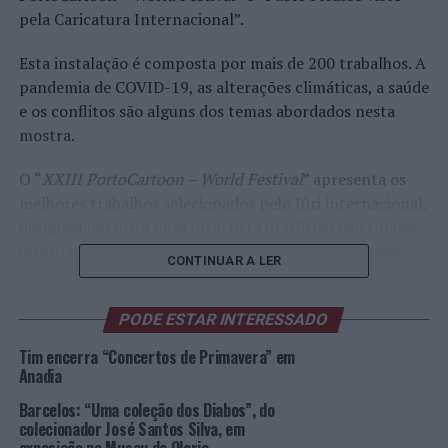
pela Caricatura Internacional”.
Esta instalação é composta por mais de 200 trabalhos. A
pandemia de COVID-19, as alterações climáticas, a saúde
e os conflitos são alguns dos temas abordados nesta
mostra.
O “
XXIII PortoCartoon – World Festival
” apresenta os
melhores trabalhos selecionados pelo Júri internacional,
designadamente a obra do artista brasileiro Cau Gomez,
intitulada “A Peste”, que conquistou o Grande Prémio.
CONTINUAR A LER
Uma metáfora de humor negro sobre as ameaças do
tempo presente e os cordelinhos do fenómeno.
PODE ESTAR INTERESSADO
A mostra “Pablo Picasso visto pela Caricatura
Tim encerra “Concertos de Primavera” em
Internacional” desconstrói o genial e imortal pintor
Anadia
espanhol, destacando a sua emblemática obra
Barcelos: “Uma coleção dos Diabos”, do
“Guernica”, símbolo de piedade e terror. Neste âmbito,
colecionador José Santos Silva, em
estão patentes mais de setenta trabalhos de artistas de