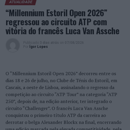
ATUALIDADE
tarefas inacabadas permanecem ativas na memória e
“Millennium Estoril Open 2026”
aumentam a sensação de sobrecarga, enquanto o stress
prolongado pode elevar os níveis de cortisol e
regressou ao circuito ATP com
prejudicar o desempenho cognitivo.
vitória do francês Luca Van Assche
Fabiano de Abreu Agrela Rodrigues ressalta que não há
Publicado
3 dias atrás
on
07/08/2026
evidências de que o ambiente digital provoque mudanças
Por
Ígor Lopes
genéticas na espécie humana. A adaptação observada,
afirma, ocorre por meio da neuroplasticidade, processo
pelo qual os circuitos neurais se reorganizam em
resposta às experiências.
O “Millennium Estoril Open 2026” decorreu entre os
dias 18 e 26 de julho, no Clube de Ténis do Estoril, em
“O principal desafio é preservar a capacidade de reflexão
Cascais, a oeste de Lisboa, assinalando o regresso da
profunda em um contexto marcado pela abundância de
competição ao circuito “ATP Tour” na categoria “ATP
informações e pela rápida evolução tecnológica. O
250”, depois de, na edição anterior, ter integrado o
potencial cognitivo humano permanece, mas o seu
circuito “Challenger”. O francês Luca Van Assche
desenvolvimento depende de como o cérebro é
conquistou o primeiro título ATP da carreira ao
exercitado no cotidiano”, finalizou Fabiano de Abreu
derrotar o belga Alexander Blockx na final, encerrando
Agrela Rodrigues.
uma edição marcada pela elevada competitividade, pela