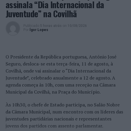
assinala “Dia Internacional da
Como acolher pessoas refugiadas?
Juventude” na Covilhã
NÃO PERCA
Especialista da Universidade de Coimbra nomeado para
cargo europeu na área da supercomputação
Publicado
5 horas atrás
on
10/08/2026
Por
Ígor Lopes
O Presidente da República portuguesa, António José
Seguro, desloca-se esta terça-feira, 11 de agosto, à
Covilhã, onde vai assinalar o “Dia Internacional da
Juventude”, celebrado anualmente a 12 de agosto. A
agenda começa às 10h, com uma receção na Câmara
Municipal da Covilhã, na Praça do Município.
Às 10h30, o chefe de Estado participa, no Salão Nobre
da Câmara Municipal, num encontro com os líderes das
juventudes partidárias nacionais e representantes
jovens dos partidos com assento parlamentar.