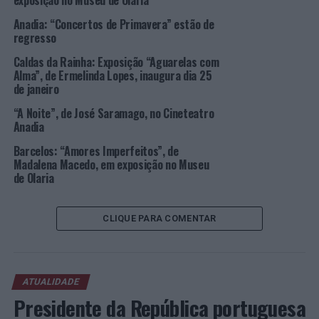
exposição no Museu de Olaria
trinta países, entre os quais a Bulgária, Brasil, Colômbia,
Anadia: “Concertos de Primavera” estão de
Costa Rica, Escócia, Egipto, Índia, Montenegro, Polónia,
regresso
Roménia, Sérvia, Suécia e Ucrânia, além de Portugal. Esta
Caldas da Rainha: Exposição “Aguarelas com
exposição apresenta também um conjunto de livros
Alma”, de Ermelinda Lopes, inaugura dia 25
sobre a vida e obra de Picasso.
de janeiro
Estas exposições, que resultam de uma parceria entre o
“A Noite”, de José Saramago, no Cineteatro
Anadia
Município de Anadia e o Museu Nacional da Imprensa,
podem ser visitadas até 30 de abril, durante o horário de
Barcelos: “Amores Imperfeitos”, de
funcionamento do Museu: terça a sexta-feira, das 10h00
Madalena Macedo, em exposição no Museu
de Olaria
às 13h00 e das 14h00 às 18h00; sábado, domingo e
feriados, das 11h00 às 19h00.
CLIQUE PARA COMENTAR
Foto: CMA.
TÓPICOS RELACIONADOS:
ANADIA
CARTOON
DESTAQUE
EXPOSIÇÃO
MUSEU DO VINHO BAIRRADA
PABLO PICASSO
ATUALIDADE
PORTOCARTOON
Presidente da República portuguesa
PRÓXIMO