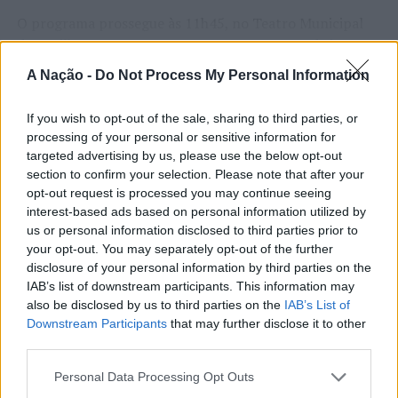
O programa prossegue às 11h45, no Teatro Municipal
da Covilhã, com uma conversa com um grupo de jovens
empreendedores.
A Nação -
Do Not Process My Personal Information
CONTINUAR A LER
A visita termina às 12h30, com um almoço-convívio com
If you wish to opt-out of the sale, sharing to third parties, or
jovens no Largo da Câmara Municipal.
processing of your personal or sensitive information for
targeted advertising by us, please use the below opt-out
Instituído pelas Nações Unidas, o “
Dia Internacional da
ATUALIDADE
section to confirm your selection. Please note that after your
Juventude”
procura chamar a atenção para os desafios,
Cultura digital pode “comprometer”
opt-out request is processed you may continue seeing
as oportunidades e a participação das novas gerações na
interest-based ads based on personal information utilized by
a criatividade antes de “provocar”
sociedade.
us or personal information disclosed to third parties prior to
mudanças genéticas, diz
your opt-out. You may separately opt-out of the further
Ígor Lopes
disclosure of your personal information by third parties on the
neurocientista
IAB’s list of downstream participants. This information may
also be disclosed by us to third parties on the
IAB’s List of
Publicado
2 dias atrás
on
08/08/2026
Downstream Participants
that may further disclose it to other
Por
Ígor Lopes
third parties.
Personal Data Processing Opt Outs