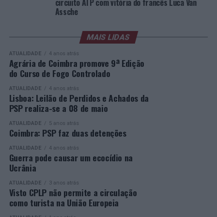
circuito ATP com vitória do francês Luca Van
Alejandro Tabilo e pelo belga Alexander Blockx.
Assche
Um dos momentos mais aguardados da semana foi
também o regresso do suíço Stan Wawrinka ao Estoril,
MAIS LIDAS
integrado na digressão de despedida do antigo vencedor
ATUALIDADE
4 anos atrás
de três torneios do Grand Slam.
Agrária de Coimbra promove 9ª Edição
do Curso de Fogo Controlado
A edição de 2026 ficou igualmente marcada pela maior
representação portuguesa de sempre num torneio ATP
ATUALIDADE
4 anos atrás
Lisboa: Leilão de Perdidos e Achados da
realizado em território nacional. Nuno Borges, Jaime
PSP realiza-se a 08 de maio
Faria, Henrique Rocha, Frederico Ferreira Silva, Tiago
Pereira e Tiago Torres integraram o quadro principal,
ATUALIDADE
5 anos atrás
Coimbra: PSP faz duas detenções
beneficiando, de igual modo, da reorganização dos wild
cards após as entradas diretas de alguns jogadores.
ATUALIDADE
4 anos atrás
Guerra pode causar um ecocídio na
Ucrânia
Entre os portugueses, Tiago Torres e Jaime Faria
protagonizaram as melhores campanhas da edição,
ATUALIDADE
3 anos atrás
Visto CPLP não permite a circulação
ambos alcançando os quartos de final. Torres assinou
como turista na União Europeia
um dos resultados mais marcantes do torneio ao
eliminar o chileno Alejandro Tabilo, terceiro cabeça de