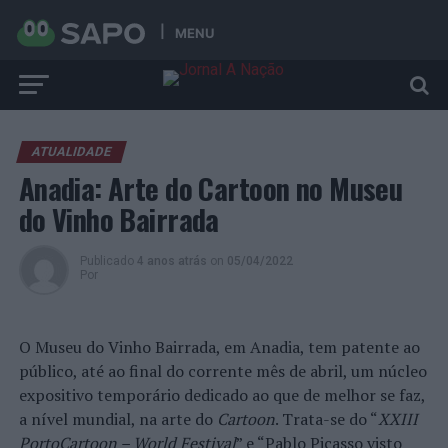
MENU
ATUALIDADE
Anadia: Arte do Cartoon no Museu
do Vinho Bairrada
Publicado
4 anos atrás
on
05/04/2022
Por
O Museu do Vinho Bairrada, em Anadia, tem patente ao
público, até ao final do corrente mês de abril, um núcleo
expositivo temporário dedicado ao que de melhor se faz,
a nível mundial, na arte do
Cartoon
. Trata-se do “
XXIII
PortoCartoon – World Festival
” e “Pablo Picasso visto